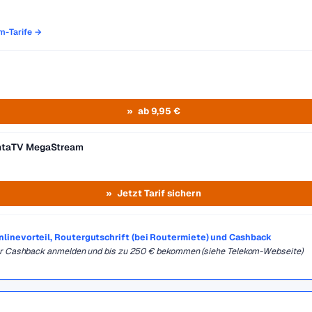
om-Tarife →
ab 9,95 €
entaTV MegaStream
Jetzt Tarif sichern
Onlinevorteil, Routergutschrift (bei Routermiete) und Cashback
für Cashback anmelden und bis zu 250 € bekommen (siehe Telekom-Webseite)