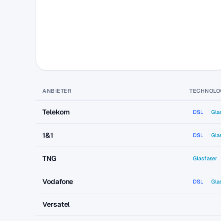
ANBIETER
TECHNOLO
Telekom
DSL
Gla
1&1
DSL
Gla
TNG
Glasfaser
Vodafone
DSL
Gla
Versatel