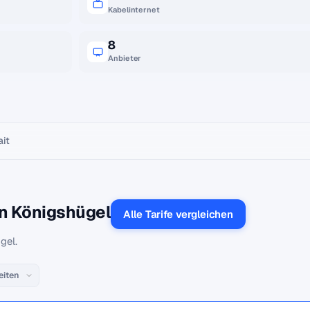
Kabelinternet
8
Anbieter
ait
in Königshügel
Alle Tarife vergleichen
gel.