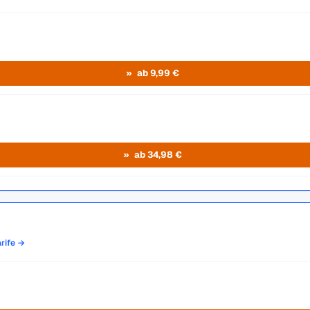
ab 9,99 €
ab 34,98 €
arife →