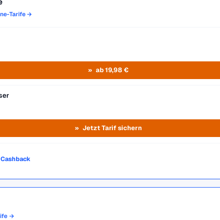
e
one-Tarife →
ab 19,98 €
ser
Jetzt Tarif sichern
o Cashback
rife →