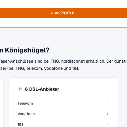
ab 29,90 €
in Königshügel?
faser-Anschlüsse sind bei TNG, nordischnet erhältlich. Der günst
aser) bei TNG, Telekom, Vodafone und 1&1.
6 DSL-Anbieter
Telekom
Vodafone
1&1