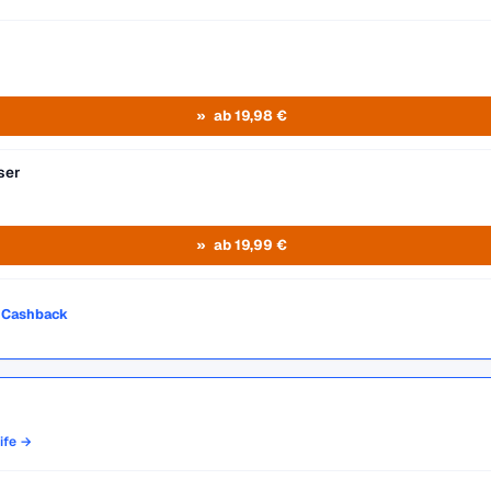
ab 19,98 €
ser
ab 19,99 €
o Cashback
rife →