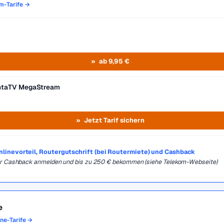
om-Tarife →
ab 9,95 €
entaTV MegaStream
Jetzt Tarif sichern
Onlinevorteil, Routergutschrift (bei Routermiete) und Cashback
für Cashback anmelden und bis zu 250 € bekommen (siehe Telekom-Webseite)
e
one-Tarife →