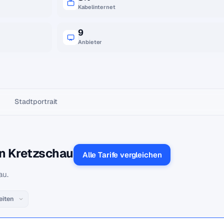
Kabelinternet
9
Anbieter
Stadtportrait
in Kretzschau
Alle Tarife vergleichen
au.