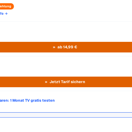
ehlung
ife →
ab 14,99 €
Jetzt Tarif sichern
paren: 1 Monat TV gratis testen