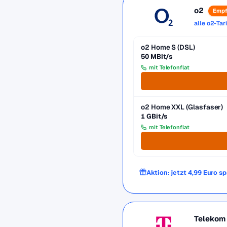
o2
Empf
alle o2-Tar
o2 Home S (DSL)
50 MBit/s
mit Telefonflat
o2 Home XXL (Glasfaser)
1 GBit/s
mit Telefonflat
Aktion: jetzt 4,99 Euro s
Telekom