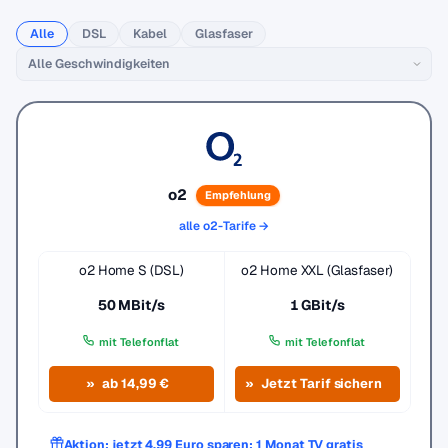
Alle
DSL
Kabel
Glasfaser
o2
Empfehlung
alle o2-Tarife →
o2 Home S (DSL)
o2 Home XXL (Glasfaser)
50 MBit/s
1 GBit/s
mit Telefonflat
mit Telefonflat
ab 14,99 €
Jetzt Tarif sichern
Aktion: jetzt 4,99 Euro sparen: 1 Monat TV gratis