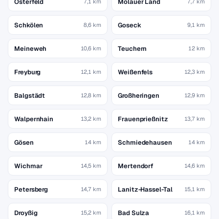
Osterfeld
Molauer Land
7,1 km
7,7 km
Schkölen
Goseck
8,6 km
9,1 km
Meineweh
Teuchern
10,6 km
12 km
Freyburg
Weißenfels
12,1 km
12,3 km
Balgstädt
Großheringen
12,8 km
12,9 km
Walpernhain
Frauenprießnitz
13,2 km
13,7 km
Gösen
Schmiedehausen
14 km
14 km
Wichmar
Mertendorf
14,5 km
14,6 km
Petersberg
Lanitz-Hassel-Tal
14,7 km
15,1 km
Droyßig
Bad Sulza
15,2 km
16,1 km