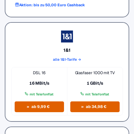
Aktion: bis zu 50,00 Euro Cashback
1&1
alle 1&1-Tarife →
DSL 16
Glasfaser 1000 mit TV
16 MBit/s
1 GBit/s
mit Telefonflat
mit Telefonflat
ab 9,99 €
ab 34,98 €