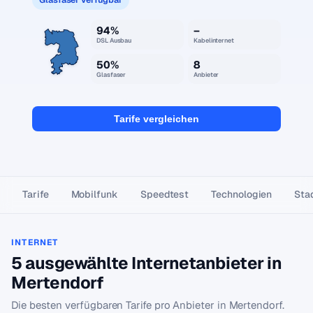
94%
–
DSL Ausbau
Kabelinternet
50%
8
Glasfaser
Anbieter
Tarife vergleichen
Tarife
Mobilfunk
Speedtest
Technologien
Stad
INTERNET
5 ausgewählte Internetanbieter in
Mertendorf
Die besten verfügbaren Tarife pro Anbieter in Mertendorf.