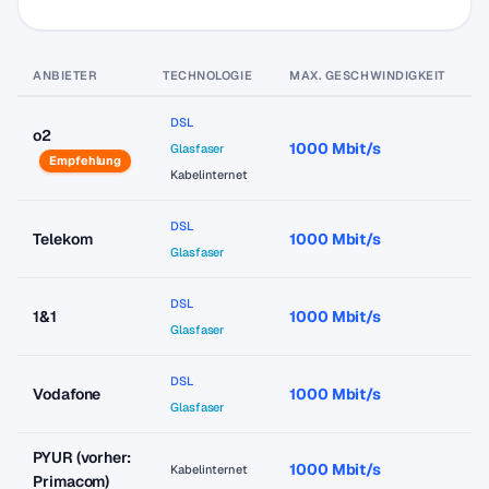
ANBIETER
TECHNOLOGIE
MAX. GESCHWINDIGKEIT
P
DSL
o2
1000 Mbit/s
a
Glasfaser
Empfehlung
Kabelinternet
DSL
Telekom
1000 Mbit/s
a
Glasfaser
DSL
1&1
1000 Mbit/s
a
Glasfaser
DSL
Vodafone
1000 Mbit/s
a
Glasfaser
PYUR (vorher:
1000 Mbit/s
a
Kabelinternet
Primacom)