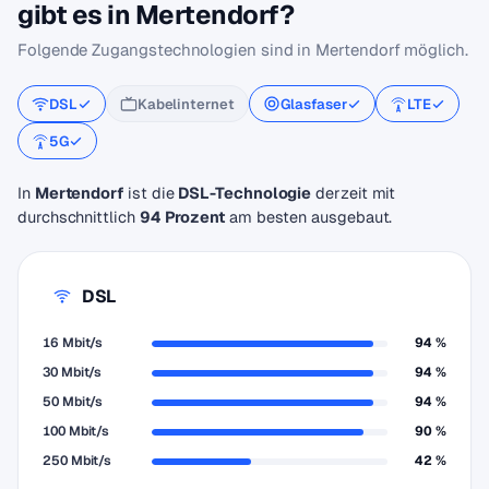
gibt es in Mertendorf?
Folgende Zugangstechnologien sind in Mertendorf möglich.
DSL
Kabelinternet
Glasfaser
LTE
5G
In
Mertendorf
ist die
DSL-Technologie
derzeit mit
durchschnittlich
94 Prozent
am besten ausgebaut.
DSL
16 Mbit/s
94 %
30 Mbit/s
94 %
50 Mbit/s
94 %
100 Mbit/s
90 %
250 Mbit/s
42 %