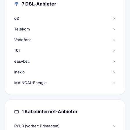
7 DSL-Anbieter
o2
Telekom
Vodafone
1&1
easybell
inexio
MAINGAU Energie
1 Kabelinternet-Anbieter
PYUR (vorher: Primacom)