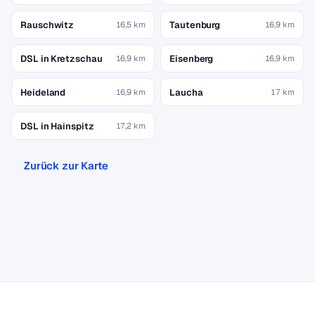
Rauschwitz
Tautenburg
16,5 km
16,9 km
DSL in Kretzschau
Eisenberg
16,9 km
16,9 km
Heideland
Laucha
16,9 km
17 km
DSL in Hainspitz
17,2 km
Zurück zur Karte