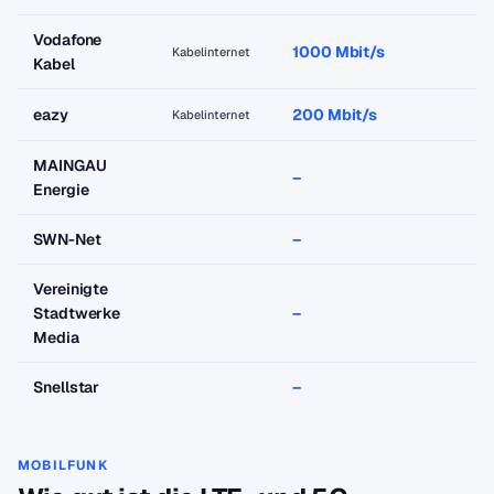
Vodafone
1000 Mbit/s
a
Kabelinternet
Kabel
eazy
200 Mbit/s
a
Kabelinternet
MAINGAU
–
–
Energie
SWN-Net
–
–
Vereinigte
Stadtwerke
–
–
Media
Snellstar
–
–
MOBILFUNK