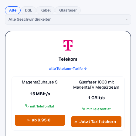
Alle
DSL
Kabel
Glasfaser
Telekom
alle Telekom-Tarife →
MagentaZuhause S
Glasfaser 1000 mit
MagentaTV MegaStream
16 MBit/s
1 GBit/s
mit Telefonflat
mit Telefonflat
ab 9,95 €
Jetzt Tarif sichern