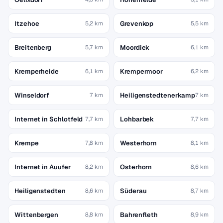
Itzehoe
Grevenkop
5,2 km
5,5 km
Breitenberg
Moordiek
5,7 km
6,1 km
Kremperheide
Krempermoor
6,1 km
6,2 km
Winseldorf
Heiligenstedtenerkamp
7 km
7 km
Internet in Schlotfeld
Lohbarbek
7,7 km
7,7 km
Krempe
Westerhorn
7,8 km
8,1 km
Internet in Auufer
Osterhorn
8,2 km
8,6 km
Heiligenstedten
Süderau
8,6 km
8,7 km
Wittenbergen
Bahrenfleth
8,8 km
8,9 km