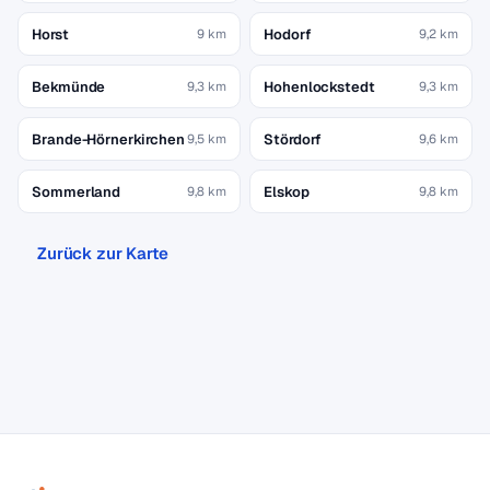
Horst
Hodorf
9 km
9,2 km
Bekmünde
Hohenlockstedt
9,3 km
9,3 km
Brande-Hörnerkirchen
Stördorf
9,5 km
9,6 km
Sommerland
Elskop
9,8 km
9,8 km
Zurück zur Karte