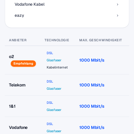
Vodafone Kabel
eazy
ANBIETER
TECHNOLOGIE
MAX. GESCHWINDIGKEIT
P
DSL
o2
1000 Mbit/s
a
Glasfaser
Empfehlung
Kabelinternet
DSL
Telekom
1000 Mbit/s
a
Glasfaser
DSL
1&1
1000 Mbit/s
a
Glasfaser
DSL
Vodafone
1000 Mbit/s
a
Glasfaser