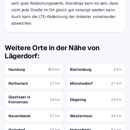
sehr gute Abdeckungswerte. Allerdings kann es sein, dass
nicht jede Straße im Ort gleich gut versorgt werden kann.
Auch kann die LTE-Abdeckung der Anbieter voneinander
abweichen.
Weitere Orte in der Nähe von
Lägerdorf:
Hamburg
Breitenburg
46,3 km
2 km
Rethwisch
Münsterdorf
2,7 km
2,7 km
Glasfaser in
Dägeling
2,8 km
2,9 km
Kronsmoor
Neuenbrook
Westermoor
3,7 km
4,4 km
Oelixdorf
Hohenfelde
4,5 km
5,1 km