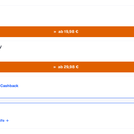
ab 19,98 €
V
ab 29,98 €
o Cashback
rife →