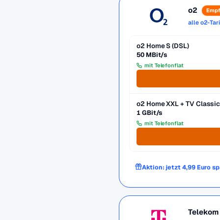
o2
Empf
alle o2-Tar
o2 Home S (DSL)
50 MBit/s
mit Telefonflat
o2 Home XXL + TV Classic
1 GBit/s
mit Telefonflat
Aktion: jetzt 4,99 Euro s
Telekom