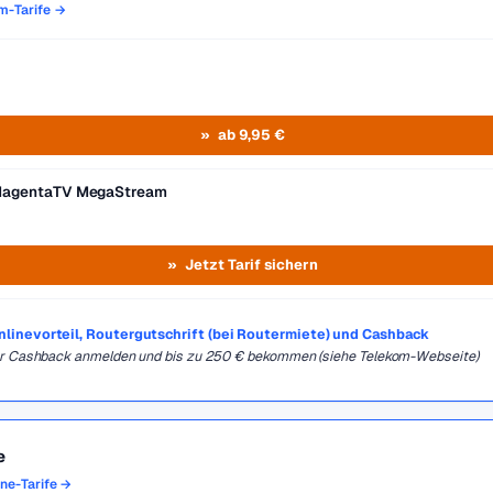
om-Tarife →
ab 9,95 €
MagentaTV MegaStream
Jetzt Tarif sichern
Onlinevorteil, Routergutschrift (bei Routermiete) und Cashback
für Cashback anmelden und bis zu 250 € bekommen (siehe Telekom-Webseite)
e
one-Tarife →