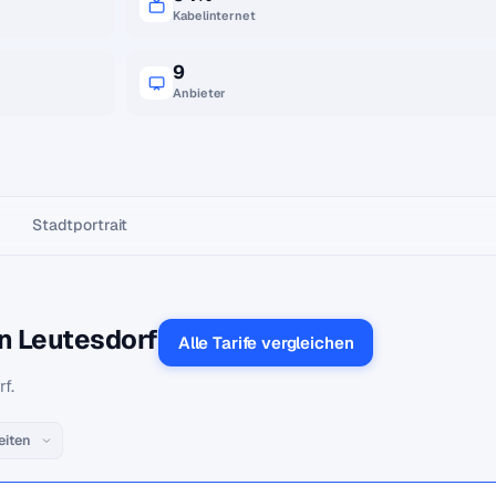
Kabelinternet
9
Anbieter
Stadtportrait
in Leutesdorf
Alle Tarife vergleichen
f.