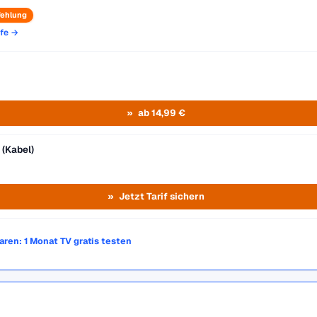
ehlung
ife →
ab 14,99 €
 (Kabel)
Jetzt Tarif sichern
paren: 1 Monat TV gratis testen