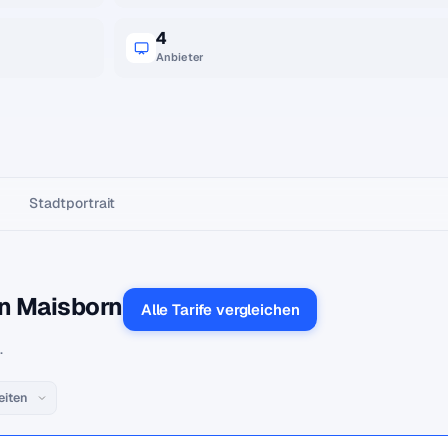
4
Anbieter
Stadtportrait
in Maisborn
Alle Tarife vergleichen
.