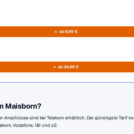
ab 9,99 €
ab 34,98 €
in Maisborn?
er-Anschlüsse sind bei Telekom erhältlich. Der günstigste Tarif 
elekom, Vodafone, 1&1 und o2.