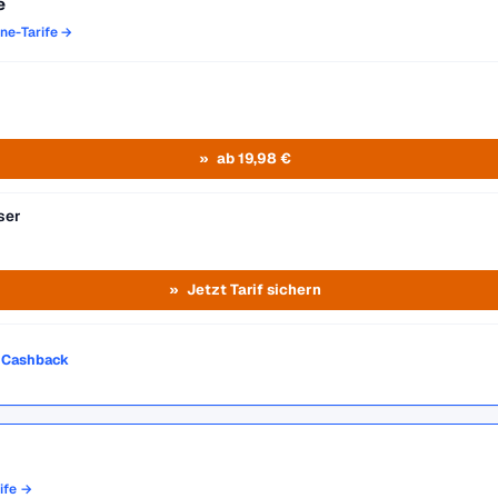
e
one-Tarife →
ab 19,98 €
ser
Jetzt Tarif sichern
o Cashback
rife →