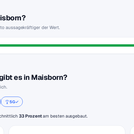
aisborn?
sto aussagekräftiger der Wert.
ibt es in Maisborn?
ich.
5G
chnittlich
33 Prozent
am besten ausgebaut.