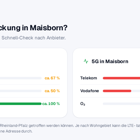
eckung in Maisborn?
m Schnell-Check nach Anbieter.
5G in Maisborn
ca. 67 %
Telekom
ca. 50 %
Vodafone
ca. 100 %
O₂
 Rheinland-Pfalz getroffen werden können. Je nach Wohngebiet kann die LTE- b
ine Adresse durch.