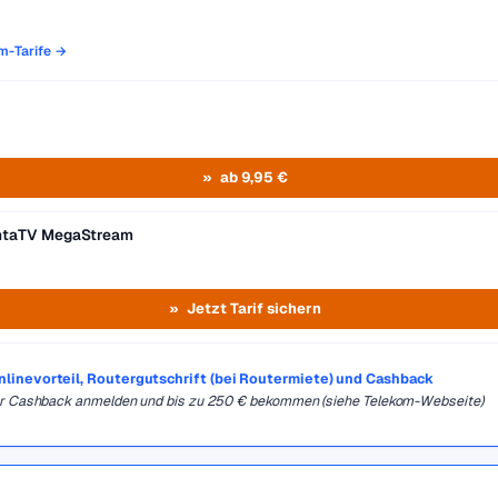
om-Tarife →
ab 9,95 €
entaTV MegaStream
Jetzt Tarif sichern
Onlinevorteil, Routergutschrift (bei Routermiete) und Cashback
für Cashback anmelden und bis zu 250 € bekommen (siehe Telekom-Webseite)