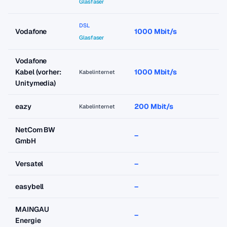
Glasfaser
DSL
Vodafone
1000 Mbit/s
a
Glasfaser
Vodafone
Kabel (vorher:
1000 Mbit/s
a
Kabelinternet
Unitymedia)
eazy
200 Mbit/s
a
Kabelinternet
NetCom BW
–
–
GmbH
Versatel
–
–
easybell
–
–
MAINGAU
–
–
Energie