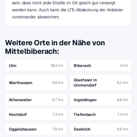
sein, dass nicht jede Straße im Ort gleich gut versorgt
werden kann. Auch kann die LTE-Abdeckung der Anbieter
voneinander abweichen.
Weitere Orte in der Nähe von
Mittelbiberach:
Ulm
Biberach
39,3 km
3 km
Glasfaser in
Warthausen
5,5 km
6,1 km
Ummendorf
Attenweiler
Ingoldingen
6,7 km
6,8 km
Hochdorf
Tiefenbach
7,3 km
7,4 km
Oggelshausen
Seekirch
7,8 km
8,5 km