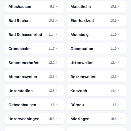
Alleshausen
Maselheim
9,8 km
10,2 km
Bad Buchau
Eberhardzell
10,8 km
10,9 km
Bad Schussenried
Moosburg
11,4 km
11,5 km
Grundsheim
Oberstadion
11,7 km
11,9 km
Schemmerhofen
Uttenweiler
12,2 km
12,4 km
Allmannsweiler
Betzenweiler
13,5 km
13,6 km
Unterstadion
Kanzach
13,8 km
14,4 km
Ochsenhausen
Dürnau
15 km
15 km
Unterwachingen
Mietingen
15,3 km
15,5 km