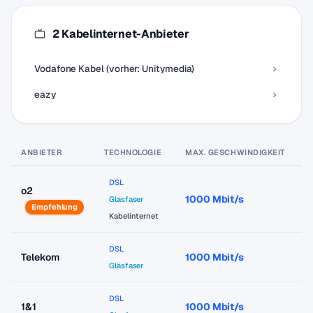
2 Kabelinternet-Anbieter
Vodafone Kabel (vorher: Unitymedia)
eazy
ANBIETER
TECHNOLOGIE
MAX. GESCHWINDIGKEIT
P
DSL
o2
1000 Mbit/s
a
Glasfaser
Empfehlung
Kabelinternet
DSL
Telekom
1000 Mbit/s
a
Glasfaser
DSL
1&1
1000 Mbit/s
a