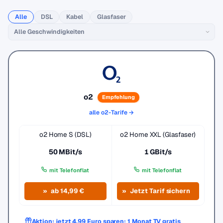
Alle
DSL
Kabel
Glasfaser
o2
Empfehlung
alle o2-Tarife →
o2 Home S (DSL)
o2 Home XXL (Glasfaser)
50 MBit/s
1 GBit/s
mit Telefonflat
mit Telefonflat
ab 14,99 €
Jetzt Tarif sichern
Aktion: jetzt 4,99 Euro sparen: 1 Monat TV gratis