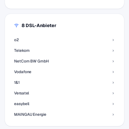
8 DSL-Anbieter
o2
Telekom
NetCom BW GmbH
Vodafone
1&1
Versatel
easybell
MAINGAU Energie