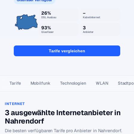
26%
–
DSL Ausbau
Kabelinternet
93%
3
Glasfaser
Anbieter
Tarife vergleichen
Tarife
Mobilfunk
Technologien
WLAN
Stadtpor
INTERNET
3 ausgewählte Internetanbieter in
Nahrendorf
Die besten verfügbaren Tarife pro Anbieter in Nahrendorf.