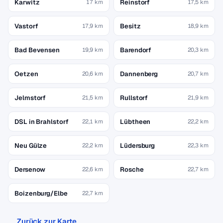
Karwitz
Reinstorf
17 km
17,5 km
Vastorf
Besitz
17,9 km
18,9 km
Bad Bevensen
Barendorf
19,9 km
20,3 km
Oetzen
Dannenberg
20,6 km
20,7 km
Jelmstorf
Rullstorf
21,5 km
21,9 km
DSL in Brahlstorf
Lübtheen
22,1 km
22,2 km
Neu Gülze
Lüdersburg
22,2 km
22,3 km
Dersenow
Rosche
22,6 km
22,7 km
Boizenburg/Elbe
22,7 km
Zurück zur Karte