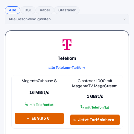
Alle
DSL
Kabel
Glasfaser
Telekom
alle Telekom-Tarife →
MagentaZuhause S
Glasfaser 1000 mit
MagentaTV MegaStream
16 MBit/s
1 GBit/s
mit Telefonflat
mit Telefonflat
ab 9,95 €
Jetzt Tarif sichern