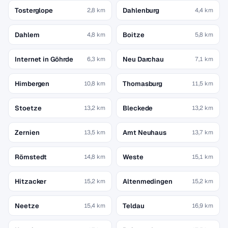
Tosterglope
Dahlenburg
2,8 km
4,4 km
Dahlem
Boitze
4,8 km
5,8 km
Internet in Göhrde
Neu Darchau
6,3 km
7,1 km
Himbergen
Thomasburg
10,8 km
11,5 km
Stoetze
Bleckede
13,2 km
13,2 km
Zernien
Amt Neuhaus
13,5 km
13,7 km
Römstedt
Weste
14,8 km
15,1 km
Hitzacker
Altenmedingen
15,2 km
15,2 km
Neetze
Teldau
15,4 km
16,9 km