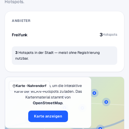
Hotspots.
ANBIETER
3
Freifunk
Hotspots
3
Hotspots in der Stadt — meist ohne Registrierung
nutzbar.
Klicke auf den Button, um die interaktive
Karte · Nahrendorf
Karte der WLAN-Hotspots zu laden. Das
Kartenmaterial stammt von
OpenStreetMap
.
Karte anzeigen