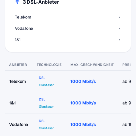
3 DSL-Anbieter
Telekom
Vodafone
1&1
ANBIETER
TECHNOLOGIE
MAX. GESCHWINDIGKEIT
PREIS 
DSL
Telekom
1000 Mbit/s
ab 9,9
Glasfaser
DSL
1&1
1000 Mbit/s
ab 9,9
Glasfaser
DSL
Vodafone
1000 Mbit/s
ab 19,
Glasfaser