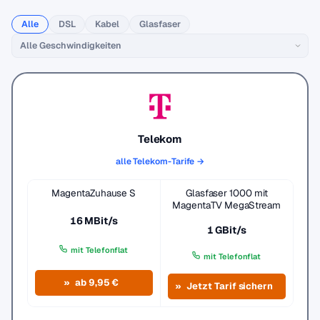
Alle
DSL
Kabel
Glasfaser
Telekom
alle Telekom-Tarife →
MagentaZuhause S
Glasfaser 1000 mit
MagentaTV MegaStream
16 MBit/s
1 GBit/s
mit Telefonflat
mit Telefonflat
ab 9,95 €
Jetzt Tarif sichern