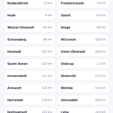
Koldenbüttel
Friedrichstadt
7,2 km
7,6 km
Hude
Seeth
8 km
8,4 km
Wester-Ohrstedt
Drage
8,4 km
9,6 km
Simonsberg
Witzwort
9,8 km
10,2 km
Horstedt
Oster-Ohrstedt
10,2 km
10,2 km
Sankt Annen
Olderup
10,3 km
11 km
Immenstedt
Ahrenviöl
11,1 km
11,3 km
Arlewatt
Wohlde
11,5 km
11,6 km
Hattstedt
Uelvesbüll
11,9 km
12,8 km
Hollingstedt
Lehe
13,3 km
13,3 km