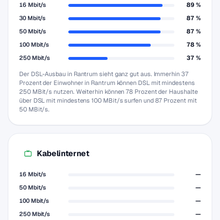
16 Mbit/s
89 %
30 Mbit/s
87 %
50 Mbit/s
87 %
100 Mbit/s
78 %
250 Mbit/s
37 %
Der DSL-Ausbau in Rantrum sieht ganz gut aus. Immerhin 37
Prozent der Einwohner in Rantrum können DSL mit mindestens
250 MBit/s nutzen. Weiterhin können 78 Prozent der Haushalte
über DSL mit mindestens 100 MBit/s surfen und 87 Prozent mit
50 MBit/s.
Kabelinternet
16 Mbit/s
—
50 Mbit/s
—
100 Mbit/s
—
250 Mbit/s
—