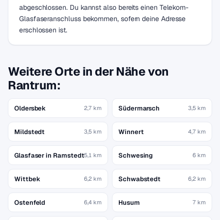
abgeschlossen. Du kannst also bereits einen Telekom-
Glasfaseranschluss bekommen, sofern deine Adresse
erschlossen ist.
Weitere Orte in der Nähe von
Rantrum:
Oldersbek
Südermarsch
2,7 km
3,5 km
Mildstedt
Winnert
3,5 km
4,7 km
Glasfaser in Ramstedt
Schwesing
5,1 km
6 km
Wittbek
Schwabstedt
6,2 km
6,2 km
Ostenfeld
Husum
6,4 km
7 km