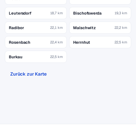
Leutersdorf
Bischofswerda
18,7 km
19,3 km
Radibor
Malschwitz
22,1 km
22,2 km
Rosenbach
Herrnhut
22,4 km
22,5 km
Burkau
22,5 km
Zurück zur Karte