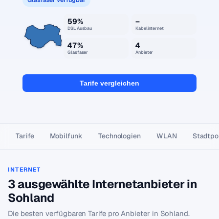
59%
–
DSL Ausbau
Kabelinternet
47%
4
Glasfaser
Anbieter
Tarife vergleichen
Tarife
Mobilfunk
Technologien
WLAN
Stadtpor
INTERNET
3 ausgewählte Internetanbieter in
Sohland
Die besten verfügbaren Tarife pro Anbieter in Sohland.