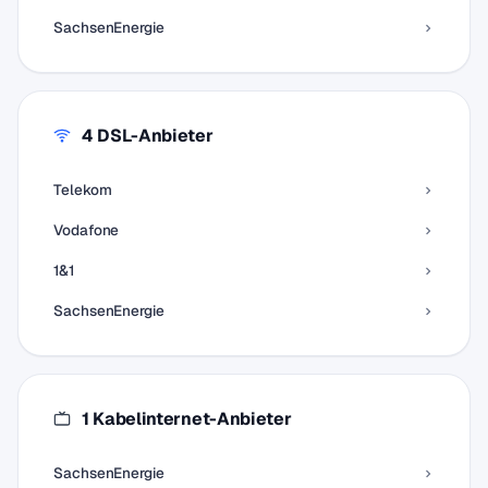
SachsenEnergie
4 DSL-Anbieter
Telekom
Vodafone
1&1
SachsenEnergie
1 Kabelinternet-Anbieter
SachsenEnergie