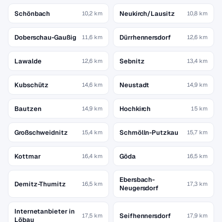
Schönbach
Neukirch/Lausitz
10,2 km
10,8 km
Doberschau-Gaußig
Dürrhennersdorf
11,6 km
12,6 km
Lawalde
Sebnitz
12,6 km
13,4 km
Kubschütz
Neustadt
14,6 km
14,9 km
Bautzen
Hochkirch
14,9 km
15 km
Großschweidnitz
Schmölln-Putzkau
15,4 km
15,7 km
Kottmar
Göda
16,4 km
16,5 km
Ebersbach-
Demitz-Thumitz
16,5 km
17,3 km
Neugersdorf
Internetanbieter in
Seifhennersdorf
17,5 km
17,9 km
Löbau