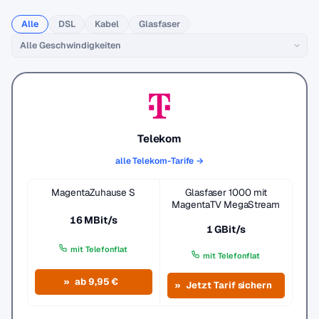
Alle
DSL
Kabel
Glasfaser
Telekom
alle Telekom-Tarife →
MagentaZuhause S
Glasfaser 1000 mit
MagentaTV MegaStream
16 MBit/s
1 GBit/s
mit Telefonflat
mit Telefonflat
ab 9,95 €
Jetzt Tarif sichern