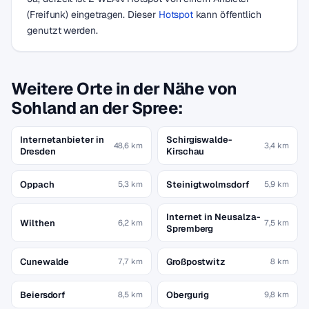
(Freifunk) eingetragen. Dieser
Hotspot
kann öffentlich
genutzt werden.
Weitere Orte in der Nähe von
Sohland an der Spree:
Internetanbieter in
Schirgiswalde-
48,6 km
3,4 km
Dresden
Kirschau
Oppach
Steinigtwolmsdorf
5,3 km
5,9 km
Internet in Neusalza-
Wilthen
6,2 km
7,5 km
Spremberg
Cunewalde
Großpostwitz
7,7 km
8 km
Beiersdorf
Obergurig
8,5 km
9,8 km