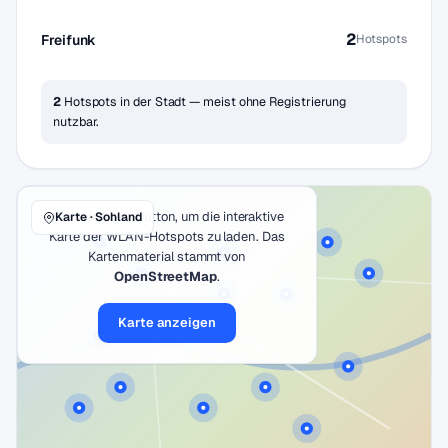
2
Freifunk
Hotspots
2
Hotspots in der Stadt — meist ohne Registrierung
nutzbar.
Klicke auf den Button, um die interaktive
Karte · Sohland
Karte der WLAN-Hotspots zu laden. Das
Kartenmaterial stammt von
OpenStreetMap
.
Karte anzeigen