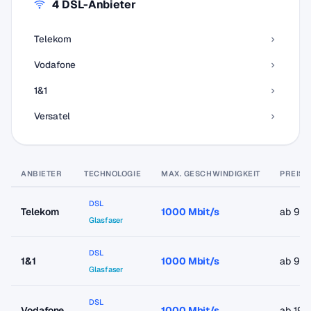
4 DSL-Anbieter
Telekom
Vodafone
1&1
Versatel
ANBIETER
TECHNOLOGIE
MAX. GESCHWINDIGKEIT
PREIS 
DSL
Telekom
1000 Mbit/s
ab 9,9
Glasfaser
DSL
1&1
1000 Mbit/s
ab 9,9
Glasfaser
DSL
Vodafone
1000 Mbit/s
ab 19,