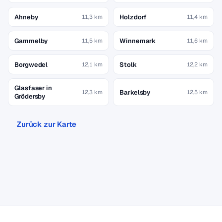
Ahneby
Holzdorf
11,3 km
11,4 km
Gammelby
Winnemark
11,5 km
11,6 km
Borgwedel
Stolk
12,1 km
12,2 km
Glasfaser in
Barkelsby
12,3 km
12,5 km
Grödersby
Zurück zur Karte