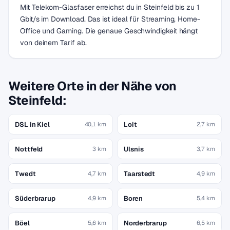
Mit Telekom-Glasfaser erreichst du in Steinfeld bis zu 1
Gbit/s im Download. Das ist ideal für Streaming, Home-
Office und Gaming. Die genaue Geschwindigkeit hängt
von deinem Tarif ab.
Weitere Orte in der Nähe von
Steinfeld:
DSL in Kiel
Loit
40,1 km
2,7 km
Nottfeld
Ulsnis
3 km
3,7 km
Twedt
Taarstedt
4,7 km
4,9 km
Süderbrarup
Boren
4,9 km
5,4 km
Böel
Norderbrarup
5,6 km
6,5 km