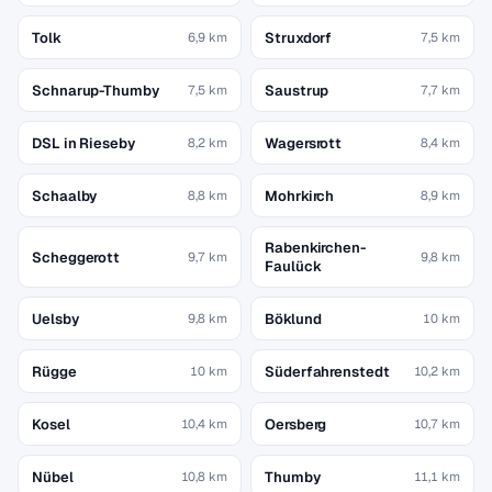
Tolk
Struxdorf
6,9 km
7,5 km
Schnarup-Thumby
Saustrup
7,5 km
7,7 km
DSL in Rieseby
Wagersrott
8,2 km
8,4 km
Schaalby
Mohrkirch
8,8 km
8,9 km
Rabenkirchen-
Scheggerott
9,7 km
9,8 km
Faulück
Uelsby
Böklund
9,8 km
10 km
Rügge
Süderfahrenstedt
10 km
10,2 km
Kosel
Oersberg
10,4 km
10,7 km
Nübel
Thumby
10,8 km
11,1 km