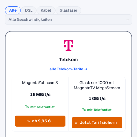
Alle
DSL
Kabel
Glasfaser
Telekom
alle Telekom-Tarife →
MagentaZuhause S
Glasfaser 1000 mit
MagentaTV MegaStream
16 MBit/s
1 GBit/s
mit Telefonflat
mit Telefonflat
ab 9,95 €
Jetzt Tarif sichern