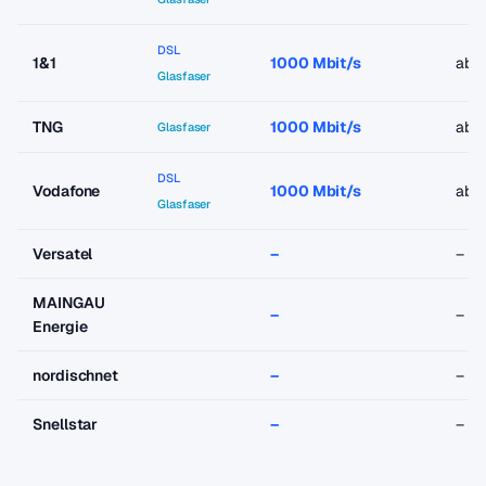
DSL
1&1
1000 Mbit/s
ab 
Glasfaser
TNG
1000 Mbit/s
ab 
Glasfaser
DSL
Vodafone
1000 Mbit/s
ab 
Glasfaser
Versatel
–
–
MAINGAU
–
–
Energie
nordischnet
–
–
Snellstar
–
–