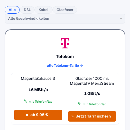
Alle
DSL
Kabel
Glasfaser
Telekom
alle Telekom-Tarife →
MagentaZuhause S
Glasfaser 1000 mit
MagentaTV MegaStream
16 MBit/s
1 GBit/s
mit Telefonflat
mit Telefonflat
ab 9,95 €
Jetzt Tarif sichern