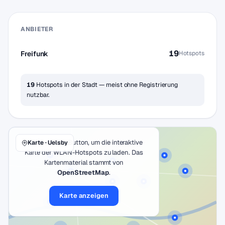
ANBIETER
19
Freifunk
Hotspots
19
Hotspots in der Stadt — meist ohne Registrierung
nutzbar.
Klicke auf den Button, um die interaktive
Karte · Uelsby
Karte der WLAN-Hotspots zu laden. Das
Kartenmaterial stammt von
OpenStreetMap
.
Karte anzeigen