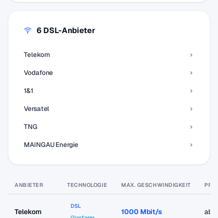
6 DSL-Anbieter
Telekom
Vodafone
1&1
Versatel
TNG
MAINGAU Energie
ANBIETER
TECHNOLOGIE
MAX. GESCHWINDIGKEIT
PREI
DSL
Telekom
1000 Mbit/s
ab 
Glasfaser