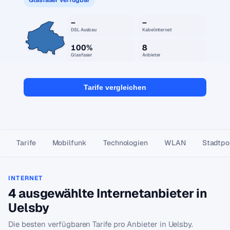
–
–
DSL Ausbau
Kabelinternet
100%
8
Glasfaser
Anbieter
Tarife vergleichen
Tarife
Mobilfunk
Technologien
WLAN
Stadtpor
INTERNET
4 ausgewählte Internetanbieter in
Uelsby
Die besten verfügbaren Tarife pro Anbieter in Uelsby.