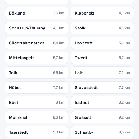
Böklund
Klappholz
3,6 km
4,1 km
Schnarup-Thumby
Stolk
4,1 km
4,8 km
Süderfahrenstedt
Havetoft
5,4 km
5,6 km
Mittelangeln
Twedt
5,7 km
5,7 km
Tolk
Loit
6,6 km
7,2 km
Nübel
Sieverstedt
7,7 km
7,8 km
Böel
Idstedt
8 km
8,2 km
Mohrkirch
Großsolt
8,6 km
9,2 km
Taarstedt
Schaalby
9,3 km
9,5 km