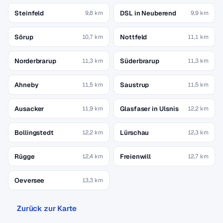
Steinfeld
DSL in Neuberend
9,8 km
9,9 km
Sörup
Nottfeld
10,7 km
11,1 km
Norderbrarup
Süderbrarup
11,3 km
11,3 km
Ahneby
Saustrup
11,5 km
11,5 km
Ausacker
Glasfaser in Ulsnis
11,9 km
12,2 km
Bollingstedt
Lürschau
12,2 km
12,3 km
Rügge
Freienwill
12,4 km
12,7 km
Oeversee
13,3 km
Zurück zur Karte