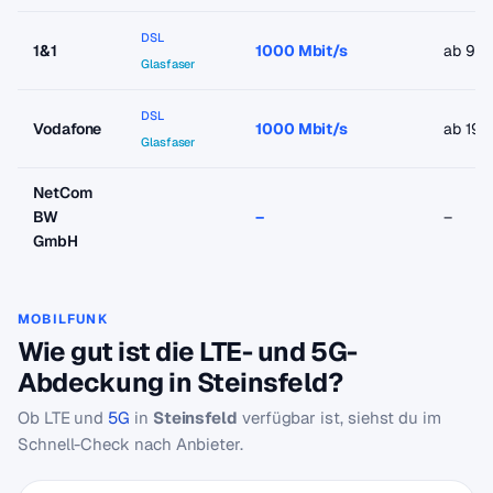
DSL
1&1
1000 Mbit/s
ab 9,9
Glasfaser
DSL
Vodafone
1000 Mbit/s
ab 19,
Glasfaser
NetCom
BW
–
–
GmbH
MOBILFUNK
Wie gut ist die LTE- und 5G-
Abdeckung in Steinsfeld?
Ob LTE und
5G
in
Steinsfeld
verfügbar ist, siehst du im
Schnell-Check nach Anbieter.