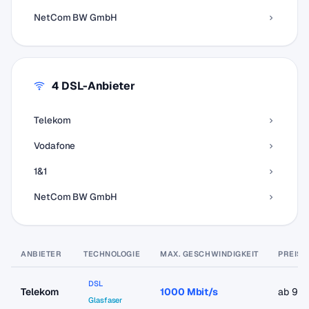
NetCom BW GmbH
4 DSL-Anbieter
Telekom
Vodafone
1&1
NetCom BW GmbH
ANBIETER
TECHNOLOGIE
MAX. GESCHWINDIGKEIT
PREIS 
DSL
Telekom
1000 Mbit/s
ab 9,9
Glasfaser