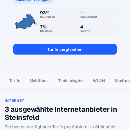
93%
–
DSL Ausbau
Kabelinternet
7%
4
Glasfaser
Anbieter
Tarife vergleichen
Tarife
Mobilfunk
Technologien
WLAN
Stadtpor
INTERNET
3 ausgewählte Internetanbieter in
Steinsfeld
Die besten verfügbaren Tarife pro Anbieter in Steinsfeld.