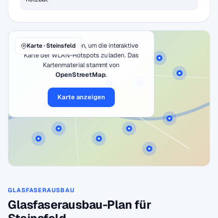
Klicke auf den Button, um die interaktive
Karte · Steinsfeld
Karte der WLAN-Hotspots zu laden. Das
Kartenmaterial stammt von
OpenStreetMap
.
Karte anzeigen
GLASFASERAUSBAU
Glasfaserausbau-Plan für