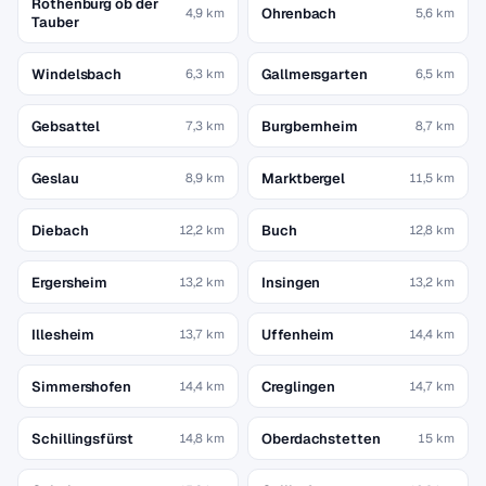
Rothenburg ob der
Ohrenbach
4,9 km
5,6 km
Tauber
Windelsbach
Gallmersgarten
6,3 km
6,5 km
Gebsattel
Burgbernheim
7,3 km
8,7 km
Geslau
Marktbergel
8,9 km
11,5 km
Diebach
Buch
12,2 km
12,8 km
Ergersheim
Insingen
13,2 km
13,2 km
Illesheim
Uffenheim
13,7 km
14,4 km
Simmershofen
Creglingen
14,4 km
14,7 km
Schillingsfürst
Oberdachstetten
14,8 km
15 km