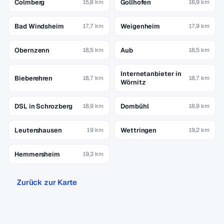
Colmberg
Gollhofen
15,8 km
16,9 km
Bad Windsheim
Weigenheim
17,7 km
17,9 km
Obernzenn
Aub
18,5 km
18,5 km
Internetanbieter in
Bieberehren
18,7 km
18,7 km
Wörnitz
DSL in Schrozberg
Dombühl
18,9 km
18,9 km
Leutershausen
Wettringen
19 km
19,2 km
Hemmersheim
19,3 km
Zurück zur Karte