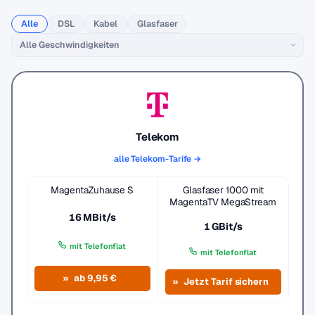
Alle
DSL
Kabel
Glasfaser
Telekom
alle Telekom-Tarife →
MagentaZuhause S
Glasfaser 1000 mit
MagentaTV MegaStream
16 MBit/s
1 GBit/s
mit Telefonflat
mit Telefonflat
ab 9,95 €
Jetzt Tarif sichern