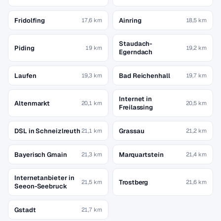
Fridolfing
Ainring
17,6 km
18,5 km
Staudach-
Piding
19 km
19,2 km
Egerndach
Laufen
Bad Reichenhall
19,3 km
19,7 km
Internet in
Altenmarkt
20,1 km
20,5 km
Freilassing
DSL in Schneizlreuth
Grassau
21,1 km
21,2 km
Bayerisch Gmain
Marquartstein
21,3 km
21,4 km
Internetanbieter in
Trostberg
21,5 km
21,6 km
Seeon-Seebruck
Gstadt
21,7 km