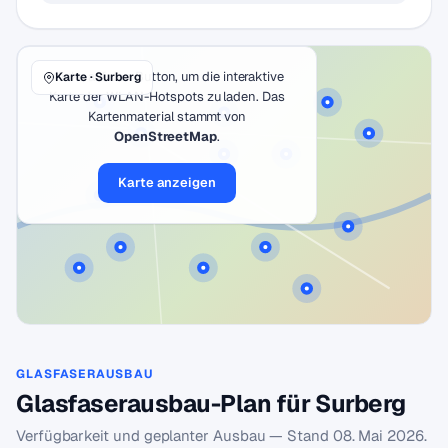
Klicke auf den Button, um die interaktive
Karte · Surberg
Karte der WLAN-Hotspots zu laden. Das
Kartenmaterial stammt von
OpenStreetMap
.
Karte anzeigen
GLASFASERAUSBAU
Glasfaserausbau-Plan für Surberg
Verfügbarkeit und geplanter Ausbau — Stand
08. Mai 2026
.