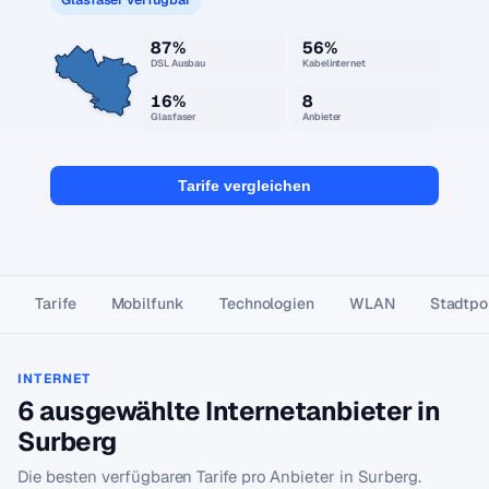
87%
56%
DSL Ausbau
Kabelinternet
16%
8
Glasfaser
Anbieter
Tarife vergleichen
Tarife
Mobilfunk
Technologien
WLAN
Stadtpor
INTERNET
6 ausgewählte Internetanbieter in
Surberg
Die besten verfügbaren Tarife pro Anbieter in Surberg.