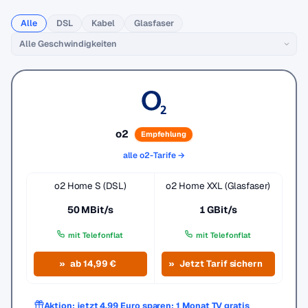
Alle
DSL
Kabel
Glasfaser
o2
Empfehlung
alle o2-Tarife →
o2 Home S (DSL)
o2 Home XXL (Glasfaser)
50 MBit/s
1 GBit/s
mit Telefonflat
mit Telefonflat
ab 14,99 €
Jetzt Tarif sichern
Aktion: jetzt 4,99 Euro sparen: 1 Monat TV gratis