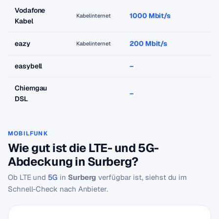
Vodafone
1000 Mbit/s
a
Kabelinternet
Kabel
eazy
200 Mbit/s
a
Kabelinternet
easybell
–
–
Chiemgau
–
–
DSL
MOBILFUNK
Wie gut ist die LTE- und 5G-
Abdeckung in Surberg?
Ob LTE und
5G
in
Surberg
verfügbar ist, siehst du im
Schnell-Check nach Anbieter.