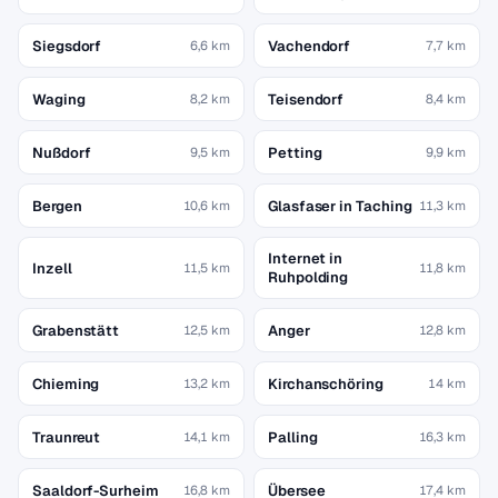
Siegsdorf
Vachendorf
6,6 km
7,7 km
Waging
Teisendorf
8,2 km
8,4 km
Nußdorf
Petting
9,5 km
9,9 km
Bergen
Glasfaser in Taching
10,6 km
11,3 km
Internet in
Inzell
11,5 km
11,8 km
Ruhpolding
Grabenstätt
Anger
12,5 km
12,8 km
Chieming
Kirchanschöring
13,2 km
14 km
Traunreut
Palling
14,1 km
16,3 km
Saaldorf-Surheim
Übersee
16,8 km
17,4 km