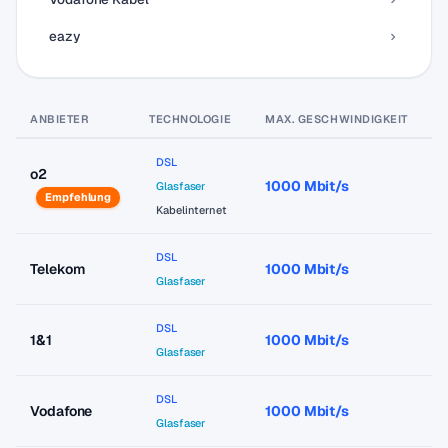
eazy
ANBIETER
TECHNOLOGIE
MAX. GESCHWINDIGKEIT
P
DSL
o2
1000 Mbit/s
a
Glasfaser
Empfehlung
Kabelinternet
DSL
Telekom
1000 Mbit/s
a
Glasfaser
DSL
1&1
1000 Mbit/s
a
Glasfaser
DSL
Vodafone
1000 Mbit/s
a
Glasfaser