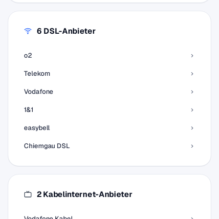
6 DSL-Anbieter
o2
Telekom
Vodafone
1&1
easybell
Chiemgau DSL
2 Kabelinternet-Anbieter
Vodafone Kabel