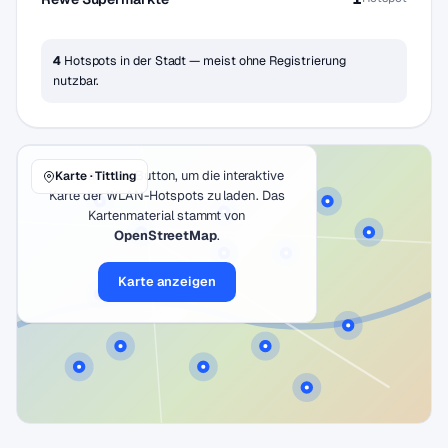
4
Hotspots in der Stadt — meist ohne Registrierung
nutzbar.
Klicke auf den Button, um die interaktive
Karte · Tittling
Karte der WLAN-Hotspots zu laden. Das
Kartenmaterial stammt von
OpenStreetMap
.
Karte anzeigen