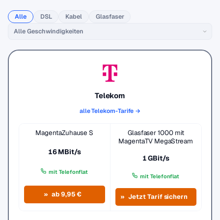
Alle
DSL
Kabel
Glasfaser
Telekom
alle Telekom-Tarife →
MagentaZuhause S
Glasfaser 1000 mit
MagentaTV MegaStream
16 MBit/s
1 GBit/s
mit Telefonflat
mit Telefonflat
ab 9,95 €
Jetzt Tarif sichern