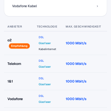
Vodafone Kabel
ANBIETER
TECHNOLOGIE
MAX. GESCHWINDIGKEIT
P
DSL
o2
1000 Mbit/s
a
Glasfaser
Empfehlung
Kabelinternet
DSL
Telekom
1000 Mbit/s
a
Glasfaser
DSL
1&1
1000 Mbit/s
a
Glasfaser
DSL
Vodafone
1000 Mbit/s
a
Glasfaser