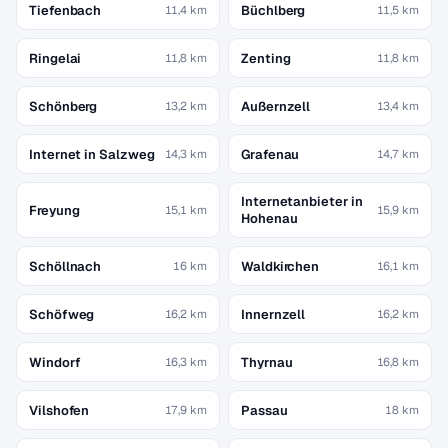
Tiefenbach
Büchlberg
11,4 km
11,5 km
Ringelai
Zenting
11,8 km
11,8 km
Schönberg
Außernzell
13,2 km
13,4 km
Internet in Salzweg
Grafenau
14,3 km
14,7 km
Internetanbieter in
Freyung
15,1 km
15,9 km
Hohenau
Schöllnach
Waldkirchen
16 km
16,1 km
Schöfweg
Innernzell
16,2 km
16,2 km
Windorf
Thyrnau
16,3 km
16,8 km
Vilshofen
Passau
17,9 km
18 km