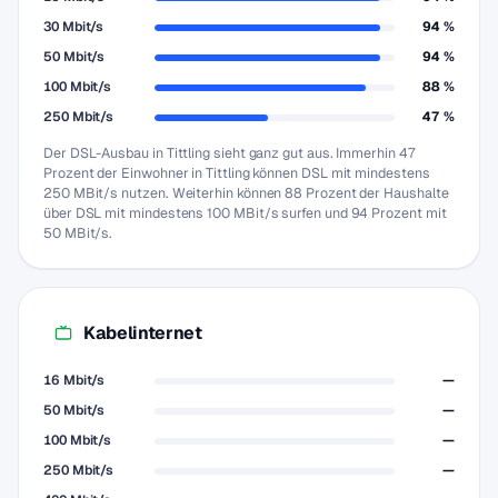
30 Mbit/s
94 %
50 Mbit/s
94 %
100 Mbit/s
88 %
250 Mbit/s
47 %
Der DSL-Ausbau in Tittling sieht ganz gut aus. Immerhin 47
Prozent der Einwohner in Tittling können DSL mit mindestens
250 MBit/s nutzen. Weiterhin können 88 Prozent der Haushalte
über DSL mit mindestens 100 MBit/s surfen und 94 Prozent mit
50 MBit/s.
Kabelinternet
16 Mbit/s
—
50 Mbit/s
—
100 Mbit/s
—
250 Mbit/s
—