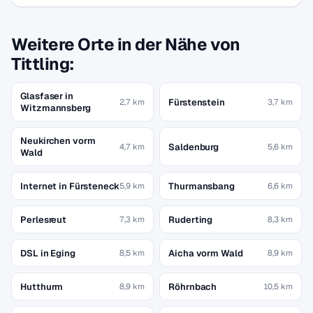
Weitere Orte in der Nähe von
Tittling:
Glasfaser in
Fürstenstein
2,7 km
3,7 km
Witzmannsberg
Neukirchen vorm
Saldenburg
4,7 km
5,6 km
Wald
Internet in Fürsteneck
Thurmansbang
5,9 km
6,6 km
Perlesreut
Ruderting
7,3 km
8,3 km
DSL in Eging
Aicha vorm Wald
8,5 km
8,9 km
Hutthurm
Röhrnbach
8,9 km
10,5 km