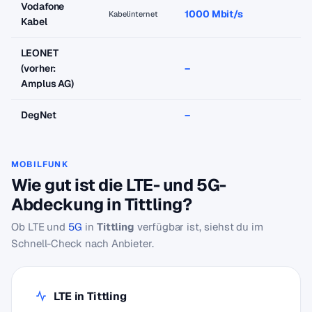
Vodafone
1000 Mbit/s
a
Kabelinternet
Kabel
LEONET
(vorher:
–
–
Amplus AG)
DegNet
–
–
MOBILFUNK
Wie gut ist die LTE- und 5G-
Abdeckung in Tittling?
Ob LTE und
5G
in
Tittling
verfügbar ist, siehst du im
Schnell-Check nach Anbieter.
LTE in Tittling