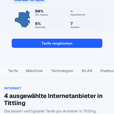
94%
–
DSL Ausbau
Kabelinternet
5%
7
Glasfaser
Anbieter
Tarife vergleichen
Tarife
Mobilfunk
Technologien
WLAN
Stadtpor
INTERNET
4 ausgewählte Internetanbieter in
Tittling
Die besten verfügbaren Tarife pro Anbieter in Tittling.