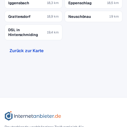
Iggensbach
Eppenschlag
18,3 km
18,5 km
Grattersdorf
Neuschönau
18,9 km
19 km
DSL in
19,4 km
Hinterschmiding
Zurück zur Karte