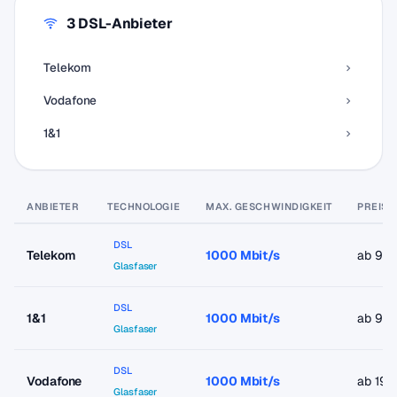
3 DSL-Anbieter
Telekom
Vodafone
1&1
ANBIETER
TECHNOLOGIE
MAX. GESCHWINDIGKEIT
PREIS 
DSL
Telekom
1000 Mbit/s
ab 9,9
Glasfaser
DSL
1&1
1000 Mbit/s
ab 9,9
Glasfaser
DSL
Vodafone
1000 Mbit/s
ab 19,
Glasfaser