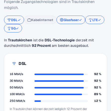
Folgende Zugangstechnologien sind in Trautskirchen
möglich.
DSL
Kabelinternet
Glasfaser
LTE
5G
In
Trautskirchen
ist die
DSL-Technologie
derzeit mit
durchschnittlich
92 Prozent
am besten ausgebaut.
DSL
16 Mbit/s
92 %
30 Mbit/s
92 %
50 Mbit/s
92 %
100 Mbit/s
89 %
250 Mbit/s
12 %
In Trautskirchen können derzeit lediglich 12 Prozent der