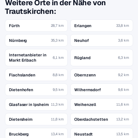
Weitere Orte in der Nähe von
Trautskirchen:
Fürth
Erlangen
28,7 km
33,8 km
Nürnberg
Neuhof
35,3 km
3,6 km
Internetanbieter in
Rügland
6,1 km
6,3 km
Markt Erlbach
Flachslanden
Obernzenn
8,8 km
9,2 km
Dietenhofen
Wilhermsdorf
9,5 km
9,6 km
Glasfaser in Ipsheim
Weihenzell
11,3 km
11,6 km
Dietersheim
Oberdachstetten
11,8 km
13,2 km
Bruckberg
Neustadt
13,4 km
13,5 km