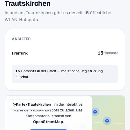
Trautskirchen
In und um Trautskirchen gibt es derzeit
15
öffentliche
WLAN-Hotspots.
ANBIETER
15
Freifunk
Hotspots
15
Hotspots in der Stadt — meist ohne Registrierung
nutzbar.
Klicke auf den Button, um die interaktive
Karte · Trautskirchen
Karte der WLAN-Hotspots zu laden. Das
Kartenmaterial stammt von
OpenStreetMap
.