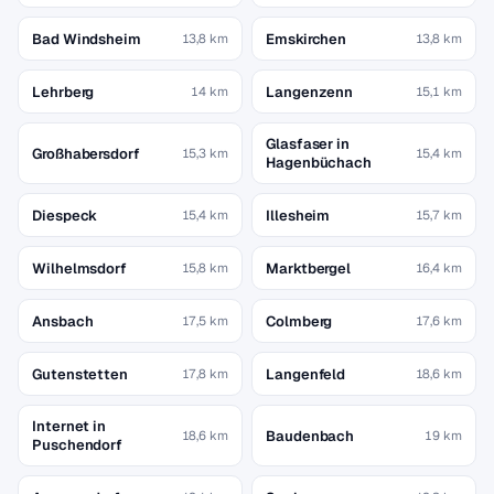
Bad Windsheim
Emskirchen
13,8 km
13,8 km
Lehrberg
Langenzenn
14 km
15,1 km
Glasfaser in
Großhabersdorf
15,3 km
15,4 km
Hagenbüchach
Diespeck
Illesheim
15,4 km
15,7 km
Wilhelmsdorf
Marktbergel
15,8 km
16,4 km
Ansbach
Colmberg
17,5 km
17,6 km
Gutenstetten
Langenfeld
17,8 km
18,6 km
Internet in
Baudenbach
18,6 km
19 km
Puschendorf