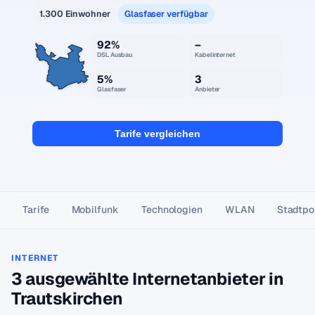
1.300 Einwohner
Glasfaser verfügbar
92%
–
DSL Ausbau
Kabelinternet
5%
3
Glasfaser
Anbieter
Tarife vergleichen
Tarife
Mobilfunk
Technologien
WLAN
Stadtpor
INTERNET
3 ausgewählte Internetanbieter in
Trautskirchen