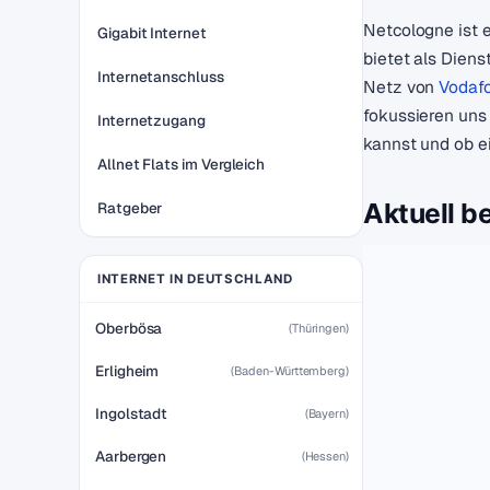
Netcologne ist 
Gigabit Internet
bietet als Dien
Internetanschluss
Netz von
Vodaf
fokussieren uns
Internetzugang
kannst und ob e
Allnet Flats im Vergleich
Aktuell b
Ratgeber
INTERNET IN DEUTSCHLAND
Oberbösa
(Thüringen)
Erligheim
(Baden-Württemberg)
Ingolstadt
(Bayern)
Aarbergen
(Hessen)