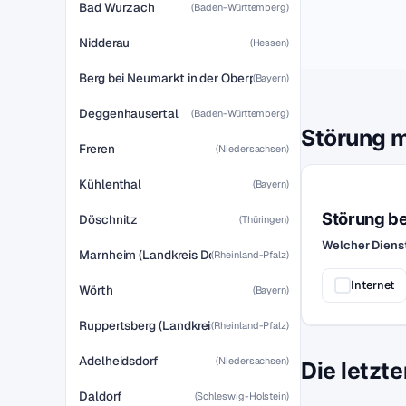
Bad Wurzach
(Baden-Württemberg)
Nidderau
(Hessen)
Berg bei Neumarkt in der Oberpfalz
(Bayern)
Deggenhausertal
(Baden-Württemberg)
Störung 
Freren
(Niedersachsen)
Kühlenthal
(Bayern)
Störung b
Döschnitz
(Thüringen)
Welcher Dienst
Marnheim (Landkreis Donnersbergkreis)
(Rheinland-Pfalz)
Internet
Wörth
(Bayern)
Ruppertsberg (Landkreis Bad Dürkheim)
(Rheinland-Pfalz)
Adelheidsdorf
(Niedersachsen)
Die letzt
Daldorf
(Schleswig-Holstein)