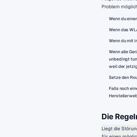
Problem möglic
Wenn du einen
Wenn das WLAN
Wenn du mit i
Wenn alle Ger
unbedingt tun,
weil der jetz
Setze den Rou
Falls noch ei
Herstellerweb
Die Regel
Liegt die Störun
für einen mögli