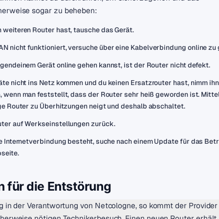
herweise sogar zu beheben:
 weiteren Router hast, tausche das Gerät.
 nicht funktioniert, versuche über eine Kabelverbindung online zu 
rgendeinem Gerät online gehen kannst, ist der Router nicht defekt.
äte nicht ins Netz kommen und du keinen Ersatzrouter hast, nimm ih
 wenn man feststellt, dass der Router sehr heiß geworden ist. Mittel
ige Router zu Überhitzungen neigt und deshalb abschaltet.
ter auf Werkseinstellungen zurück.
ne Internetverbindung besteht, suche nach einem Update für das Be
seite.
n für die Entstörung
g in der Verantwortung von Netcologne, so kommt der Provider f
cherweise nötigen Technikerbesuch. Einen neuen Router erhäl