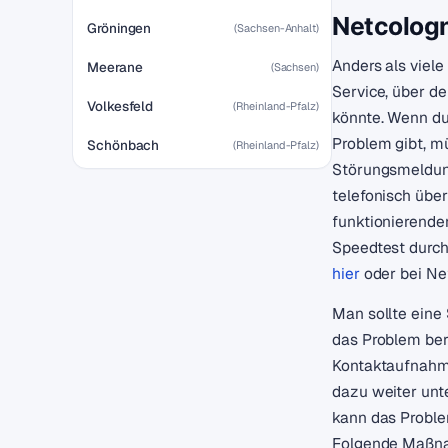
Netcologn
Gröningen
(Sachsen-Anhalt)
Anders als viele
Meerane
(Sachsen)
Service, über d
Volkesfeld
(Rheinland-Pfalz)
könnte. Wenn du
Problem gibt, mü
Schönbach
(Rheinland-Pfalz)
Störungsmeldung
telefonisch übe
funktionierenden
Speedtest durch
hier
oder bei N
Man sollte ein
das Problem bere
Kontaktaufnahm
dazu weiter unt
kann das Problem
Folgende Maßna