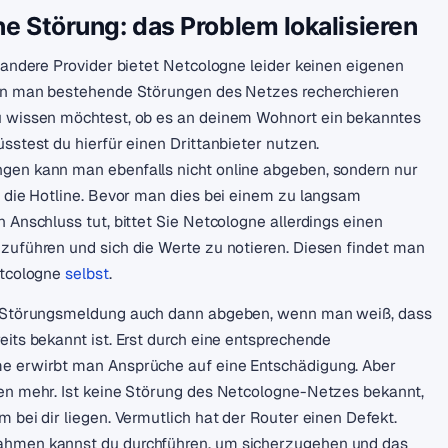
e Störung: das Problem lokalisieren
 andere Provider bietet Netcologne leider keinen eigenen
en man bestehende Störungen des Netzes recherchieren
 wissen möchtest, ob es an deinem Wohnort ein bekanntes
sstest du hierfür einen Drittanbieter nutzen.
en kann man ebenfalls nicht online abgeben, sondern nur
r die Hotline. Bevor man dies bei einem zu langsam
 Anschluss tut, bittet Sie Netcologne allerdings einen
zuführen und sich die Werte zu notieren. Diesen findet man
etcologne
selbst
.
e Störungsmeldung auch dann abgeben, wenn man weiß, dass
its bekannt ist. Erst durch eine entsprechende
e erwirbt man Ansprüche auf eine Entschädigung. Aber
en mehr. Ist keine Störung des Netcologne-Netzes bekannt,
 bei dir liegen. Vermutlich hat der Router einen Defekt.
hmen kannst du durchführen, um sicherzugehen und das