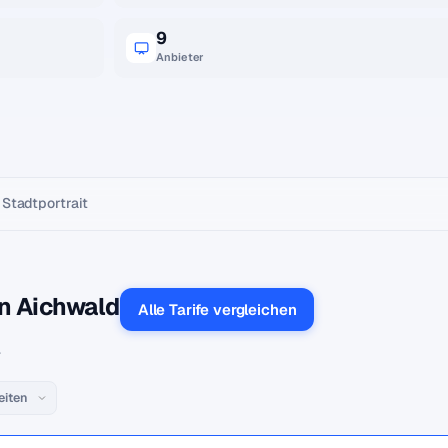
9
Anbieter
Stadtportrait
in Aichwald
Alle Tarife vergleichen
.