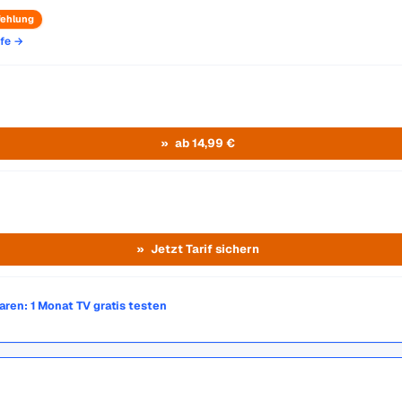
ehlung
ife →
ab 14,99 €
Jetzt Tarif sichern
paren: 1 Monat TV gratis testen