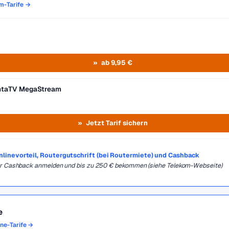
om-Tarife →
ab 9,95 €
entaTV MegaStream
Jetzt Tarif sichern
Onlinevorteil, Routergutschrift (bei Routermiete) und Cashback
für Cashback anmelden und bis zu 250 € bekommen (siehe Telekom-Webseite)
e
one-Tarife →