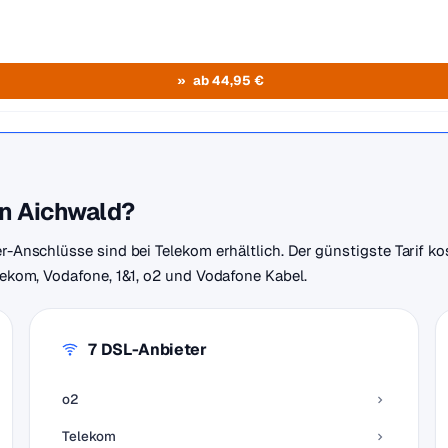
ab 44,95 €
in Aichwald?
er-Anschlüsse sind bei Telekom erhältlich. Der günstigste Tarif ko
elekom, Vodafone, 1&1, o2 und Vodafone Kabel.
7 DSL-Anbieter
o2
Telekom