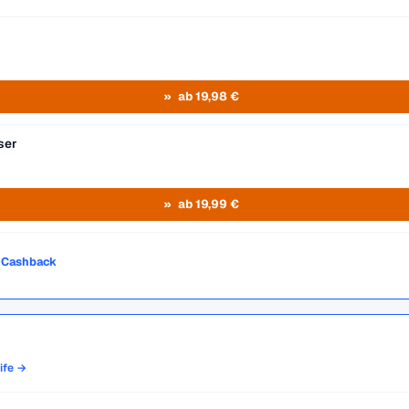
ab 19,98 €
ser
ab 19,99 €
o Cashback
rife →