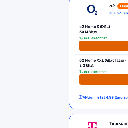
o2
Empf
alle o2-Tar
o2 Home S (DSL)
50 MBit/s
mit Telefonflat
o2 Home XXL (Glasfaser)
1 GBit/s
mit Telefonflat
Aktion: jetzt 4,99 Euro s
Telekom