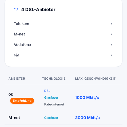
4 DSL-Anbieter
Telekom
M-net
Vodafone
1&1
ANBIETER
TECHNOLOGIE
MAX. GESCHWINDIGKEIT
P
DSL
o2
1000 Mbit/s
a
Glasfaser
Empfehlung
Kabelinternet
M-net
2000 Mbit/s
a
Glasfaser