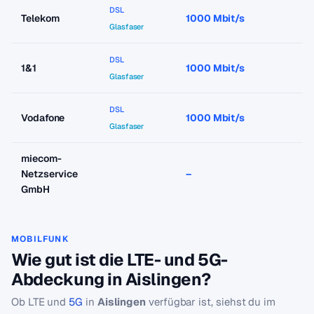
DSL
Telekom
1000 Mbit/s
a
Glasfaser
DSL
1&1
1000 Mbit/s
a
Glasfaser
DSL
Vodafone
1000 Mbit/s
a
Glasfaser
miecom-
Netzservice
–
–
GmbH
MOBILFUNK
Wie gut ist die LTE- und 5G-
Abdeckung in Aislingen?
Ob LTE und
5G
in
Aislingen
verfügbar ist, siehst du im