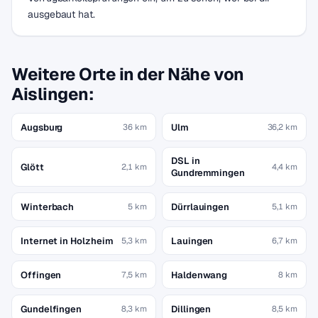
ausgebaut hat.
Weitere Orte in der Nähe von
Aislingen:
Augsburg
Ulm
36 km
36,2 km
DSL in
Glött
2,1 km
4,4 km
Gundremmingen
Winterbach
Dürrlauingen
5 km
5,1 km
Internet in Holzheim
Lauingen
5,3 km
6,7 km
Offingen
Haldenwang
7,5 km
8 km
Gundelfingen
Dillingen
8,3 km
8,5 km