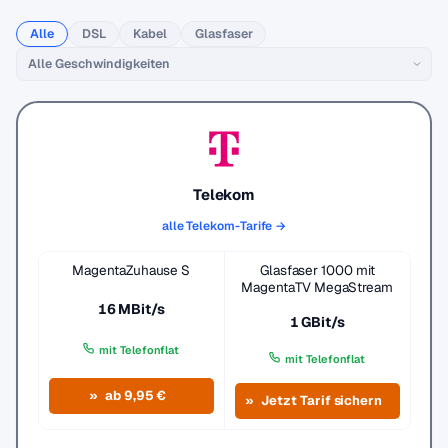
Alle
DSL
Kabel
Glasfaser
Telekom
alle Telekom-Tarife →
MagentaZuhause S
Glasfaser 1000 mit
MagentaTV MegaStream
16 MBit/s
1 GBit/s
mit Telefonflat
mit Telefonflat
ab 9,95 €
Jetzt Tarif sichern