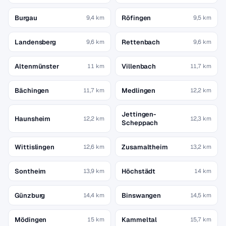
Burgau
Röfingen
9,4 km
9,5 km
Landensberg
Rettenbach
9,6 km
9,6 km
Altenmünster
Villenbach
11 km
11,7 km
Bächingen
Medlingen
11,7 km
12,2 km
Jettingen-
Haunsheim
12,2 km
12,3 km
Scheppach
Wittislingen
Zusamaltheim
12,6 km
13,2 km
Sontheim
Höchstädt
13,9 km
14 km
Günzburg
Binswangen
14,4 km
14,5 km
Mödingen
Kammeltal
15 km
15,7 km