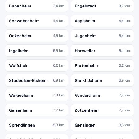
Bubenheim
Engelstadt
3,4 km
3,7 km
Schwabenheim
Aspisheim
4,4 km
4,4 km
Ockenheim
Jugenheim
4,6 km
5,4 km
Ingelheim
Horrweiler
5,6 km
6,1 km
Wolfsheim
Partenheim
6,2 km
6,2 km
Stadecken-Elsheim
Sankt Johann
6,9 km
6,9 km
Welgesheim
Vendersheim
7,3 km
7,4 km
Geisenheim
Zotzenheim
7,7 km
7,7 km
Sprendlingen
Gensingen
8,3 km
8,3 km