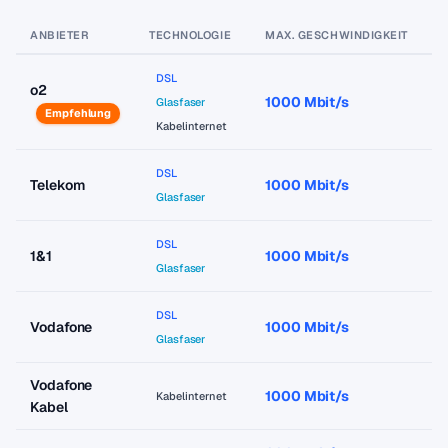
ANBIETER
TECHNOLOGIE
MAX. GESCHWINDIGKEIT
P
DSL
o2
1000 Mbit/s
a
Glasfaser
Empfehlung
Kabelinternet
DSL
Telekom
1000 Mbit/s
a
Glasfaser
DSL
1&1
1000 Mbit/s
a
Glasfaser
DSL
Vodafone
1000 Mbit/s
a
Glasfaser
Vodafone
1000 Mbit/s
a
Kabelinternet
Kabel