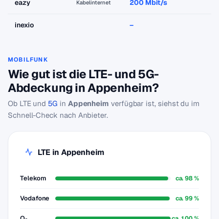
eazy
200 Mbit/s
a
Kabelinternet
inexio
–
–
MOBILFUNK
Wie gut ist die LTE- und 5G-
Abdeckung in Appenheim?
Ob LTE und
5G
in
Appenheim
verfügbar ist, siehst du im
Schnell-Check nach Anbieter.
LTE in Appenheim
Telekom
ca. 98 %
Vodafone
ca. 99 %
O₂
ca. 100 %