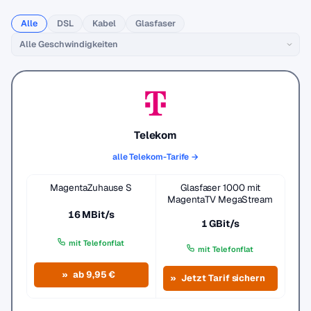
Alle
DSL
Kabel
Glasfaser
Telekom
alle Telekom-Tarife →
MagentaZuhause S
Glasfaser 1000 mit
MagentaTV MegaStream
16 MBit/s
1 GBit/s
mit Telefonflat
mit Telefonflat
ab 9,95 €
Jetzt Tarif sichern