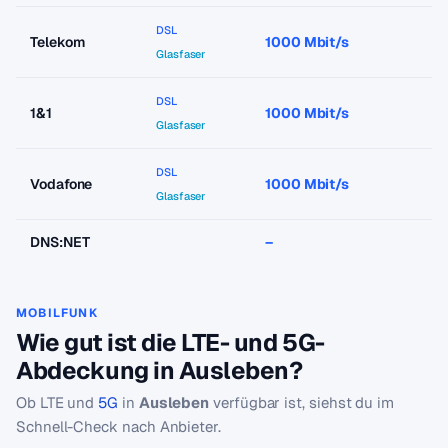
DSL
Telekom
1000 Mbit/s
a
Glasfaser
DSL
1&1
1000 Mbit/s
a
Glasfaser
DSL
Vodafone
1000 Mbit/s
a
Glasfaser
DNS:NET
–
–
MOBILFUNK
Wie gut ist die LTE- und 5G-
Abdeckung in Ausleben?
Ob LTE und
5G
in
Ausleben
verfügbar ist, siehst du im
Schnell-Check nach Anbieter.