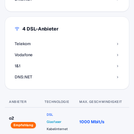
4 DSL-Anbieter
Telekom
Vodafone
1&1
DNS:NET
ANBIETER
TECHNOLOGIE
MAX. GESCHWINDIGKEIT
P
DSL
o2
1000 Mbit/s
a
Glasfaser
Empfehlung
Kabelinternet