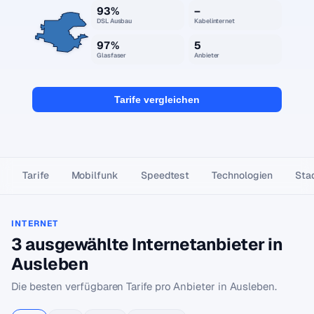
93%
–
DSL Ausbau
Kabelinternet
97%
5
Glasfaser
Anbieter
Tarife vergleichen
Tarife
Mobilfunk
Speedtest
Technologien
Stad
INTERNET
3 ausgewählte Internetanbieter in
Ausleben
Die besten verfügbaren Tarife pro Anbieter in Ausleben.