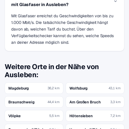
mit Glasfaser in Ausleben?
Mit Glasfaser erreichst du Geschwindigkeiten von bis zu
1.000 Mbit/s. Die tatsächliche Geschwindigkeit hängt
davon ab, welchen Tarif du buchst. Über den
Verfügbarkeitschecker kannst du sehen, welche Speeds
an deiner Adresse möglich sind.
Weitere Orte in der Nähe von
Ausleben:
Magdeburg
Wolfsburg
36,2 km
43,1 km
Braunschweig
Am Großen Bruch
44,4 km
3,3 km
Völpke
Hötensleben
5,5 km
7,2 km