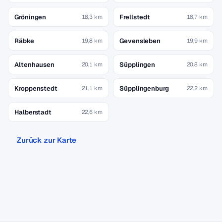
Gröningen
Frellstedt
18,3 km
18,7 km
Räbke
Gevensleben
19,8 km
19,9 km
Altenhausen
Süpplingen
20,1 km
20,8 km
Kroppenstedt
Süpplingenburg
21,1 km
22,2 km
Halberstadt
22,6 km
Zurück zur Karte