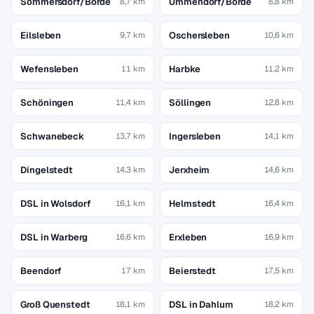
Sommersdorf/Börde
Ummendorf/Börde
8,7 km
8,8 km
Eilsleben
Oschersleben
9,7 km
10,6 km
Wefensleben
Harbke
11 km
11,2 km
Schöningen
Söllingen
11,4 km
12,8 km
Schwanebeck
Ingersleben
13,7 km
14,1 km
Dingelstedt
Jerxheim
14,3 km
14,6 km
DSL in Wolsdorf
Helmstedt
16,1 km
16,4 km
DSL in Warberg
Erxleben
16,6 km
16,9 km
Beendorf
Beierstedt
17 km
17,5 km
Groß Quenstedt
DSL in Dahlum
18,1 km
18,2 km