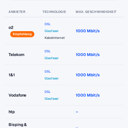
ANBIETER
TECHNOLOGIE
MAX. GESCHWINDIGKEIT
P
DSL
o2
1000 Mbit/s
a
Glasfaser
Empfehlung
Kabelinternet
DSL
Telekom
1000 Mbit/s
a
Glasfaser
DSL
1&1
1000 Mbit/s
a
Glasfaser
DSL
Vodafone
1000 Mbit/s
a
Glasfaser
htp
–
–
Bisping &
–
–