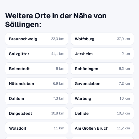
Weitere Orte in der Nähe von
Söllingen:
Braunschweig
Wolfsburg
33,3 km
37,9 km
Salzgitter
Jerxheim
41,1 km
2 km
Beierstedt
Schöningen
5 km
6,2 km
Hötensleben
Gevensleben
6,9 km
7,2 km
Dahlum
Warberg
7,3 km
10 km
Dingelstedt
Uehrde
10,8 km
10,8 km
Wolsdorf
Am Großen Bruch
11 km
11,2 km