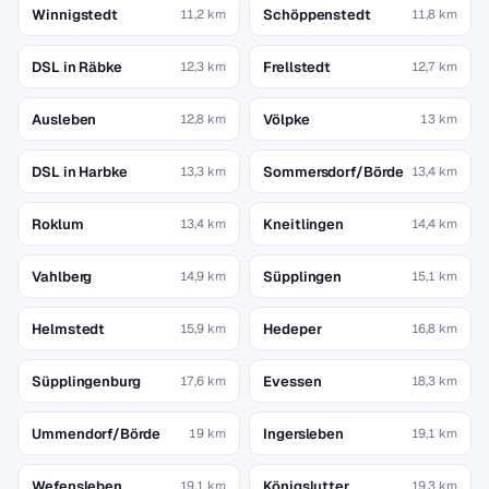
Winnigstedt
Schöppenstedt
11,2 km
11,8 km
DSL in Räbke
Frellstedt
12,3 km
12,7 km
Ausleben
Völpke
12,8 km
13 km
DSL in Harbke
Sommersdorf/Börde
13,3 km
13,4 km
Roklum
Kneitlingen
13,4 km
14,4 km
Vahlberg
Süpplingen
14,9 km
15,1 km
Helmstedt
Hedeper
15,9 km
16,8 km
Süpplingenburg
Evessen
17,6 km
18,3 km
Ummendorf/Börde
Ingersleben
19 km
19,1 km
Wefensleben
Königslutter
19,1 km
19,3 km