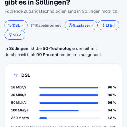
gibt es in Söllingen?
Folgende Zugangstechnologien sind in Söllingen möglich.
DSL
Kabelinternet
Glasfaser
LTE
5G
In
Söllingen
ist die
5G-Technologie
derzeit mit
durchschnittlich
99 Prozent
am besten ausgebaut.
DSL
16 Mbit/s
96 %
30 Mbit/s
96 %
50 Mbit/s
96 %
100 Mbit/s
64 %
250 Mbit/s
12 %