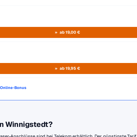
ab 19,00 €
ab 19,95 €
o Online-Bonus
in Winnigstedt?
faser-Anschlüsse sind bei Telekom erhältlich. Der günstigste Tar