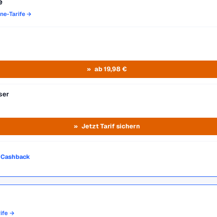
e
one-Tarife →
ab 19,98 €
ser
Jetzt Tarif sichern
o Cashback
rife →