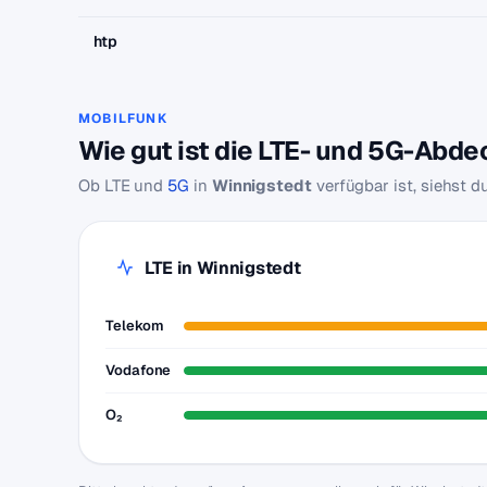
htp
MOBILFUNK
Wie gut ist die LTE- und 5G-Abd
Ob LTE und
5G
in
Winnigstedt
verfügbar ist, siehst 
LTE in Winnigstedt
Telekom
Vodafone
O₂