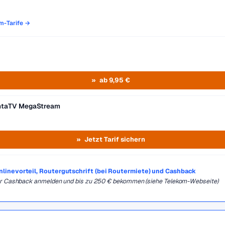
om-Tarife →
ab 9,95 €
entaTV MegaStream
Jetzt Tarif sichern
Onlinevorteil, Routergutschrift (bei Routermiete) und Cashback
für Cashback anmelden und bis zu 250 € bekommen (siehe Telekom-Webseite)