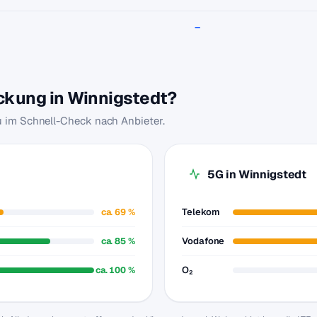
–
eckung in Winnigstedt?
du im Schnell-Check nach Anbieter.
5G in Winnigstedt
ca. 69 %
Telekom
ca. 85 %
Vodafone
ca. 100 %
O₂