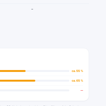
–
ca. 55 %
ca. 65 %
—