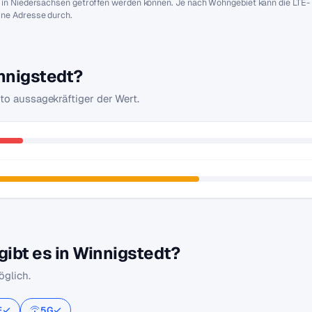
t in Niedersachsen getroffen werden können. Je nach Wohngebiet kann die LTE-
ine Adresse durch.
innigstedt?
sto aussagekräftiger der Wert.
ibt es in Winnigstedt?
glich.
E
5G