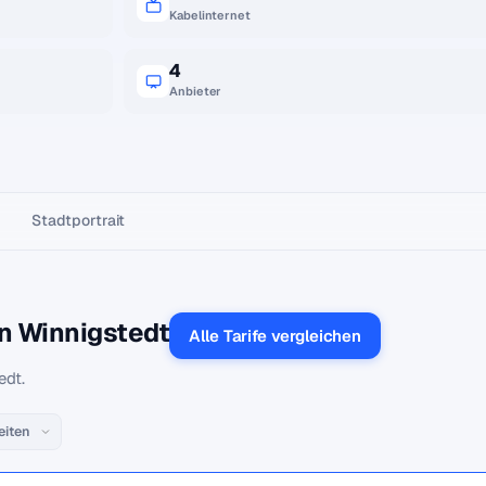
Kabelinternet
4
Anbieter
Stadtportrait
in Winnigstedt
Alle Tarife vergleichen
edt.