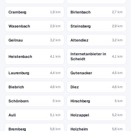
Cramberg
Birlenbach
1,9 km
2,7 km
Wasenbach
Steinsberg
2,9 km
2,9 km
Geilnau
Altendiez
3,2 km
3,2 km
Internetanbieter in
Heistenbach
4,1 km
4,1 km
Scheidt
Laurenburg
Gutenacker
4,4 km
4,5 km
Biebrich
Diez
4,8 km
4,8 km
Schönborn
Hirschberg
5 km
5 km
Aull
Holzappel
5,1 km
5,2 km
Bremberg
Holzheim
5,6 km
5,6 km