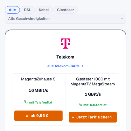
Alle
DSL
Kabel
Glasfaser
Telekom
alle Telekom-Tarife →
MagentaZuhause S
Glasfaser 1000 mit
MagentaTV MegaStream
16 MBit/s
1 GBit/s
mit Telefonflat
mit Telefonflat
ab 9,95 €
Jetzt Tarif sichern