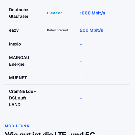
Deutsche
1000 Mbit/s
a
Glasfaser
Glasfaser
eazy
200 Mbit/s
a
Kabelinternet
inexio
–
–
MAINGAU
–
–
Energie
MUENET
–
–
CramNET.de -
DSL aufs
–
–
LAND
MOBILFUNK
Wie gut ist die LTE- und 5G-