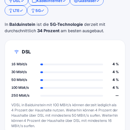
DSL
Kabelinternet
Glasfaser
LTE
5G
In
Balduinstein
ist die
5G-Technologie
derzeit mit
durchschnittlich
34 Prozent
am besten ausgebaut.
DSL
16 Mbit/s
4 %
30 Mbit/s
4 %
50 Mbit/s
4 %
100 Mbit/s
4 %
250 Mbit/s
—
VDSL in Balduinstein mit 100 MBit/s können derzeit lediglich als
4 Prozent der Haushalte nutzen. Weiterhin können 4 Prozent der
Haushalte über DSL mit mindestens 50 MBit/s surfen. Weiterhin
können 4 Prozent der Haushalte über DSL mit mindestens 16
MBit/s surfen.