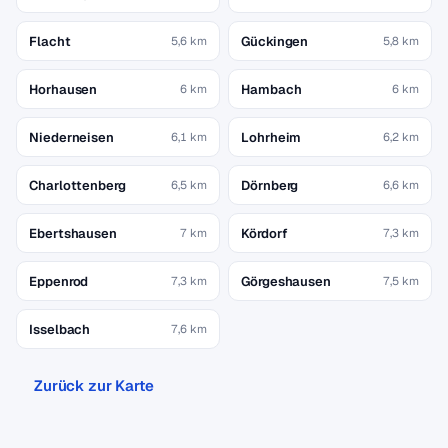
Flacht
Gückingen
5,6 km
5,8 km
Horhausen
Hambach
6 km
6 km
Niederneisen
Lohrheim
6,1 km
6,2 km
Charlottenberg
Dörnberg
6,5 km
6,6 km
Ebertshausen
Kördorf
7 km
7,3 km
Eppenrod
Görgeshausen
7,3 km
7,5 km
Isselbach
7,6 km
Zurück zur Karte