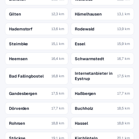
Gilten
Hämelhausen
12,3 km
13,1 km
Hademstorf
Rodewald
13,6 km
13,9 km
Steimbke
Essel
15,1 km
15,9 km
Heemsen
Schwarmstedt
16,4 km
16,7 km
Internetanbieter in
Bad Fallingbostel
16,8 km
17,5 km
Eystrup
Gandesbergen
Haßbergen
17,5 km
17,7 km
Dörverden
Buchholz
17,7 km
18,5 km
Rohrsen
Hassel
18,8 km
18,8 km
Stöckse
Kirchlinteln
19,1 km
20,1 km