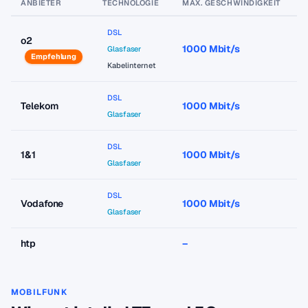
ANBIETER
TECHNOLOGIE
MAX. GESCHWINDIGKEIT
P
DSL
o2
1000 Mbit/s
a
Glasfaser
Empfehlung
Kabelinternet
DSL
Telekom
1000 Mbit/s
a
Glasfaser
DSL
1&1
1000 Mbit/s
a
Glasfaser
DSL
Vodafone
1000 Mbit/s
a
Glasfaser
htp
–
–
MOBILFUNK