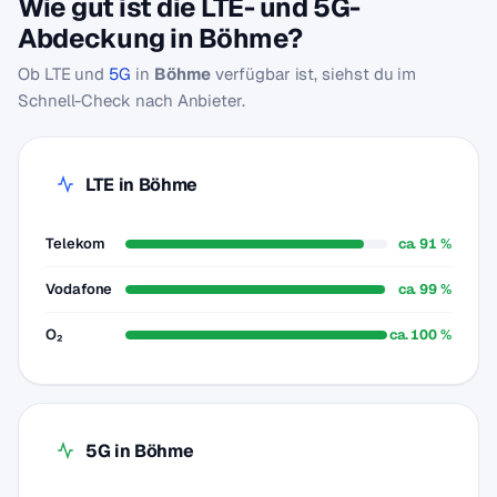
Wie gut ist die LTE- und 5G-
Abdeckung in Böhme?
Ob LTE und
5G
in
Böhme
verfügbar ist, siehst du im
Schnell-Check nach Anbieter.
LTE in Böhme
Telekom
ca. 91 %
Vodafone
ca. 99 %
O₂
ca. 100 %
5G in Böhme