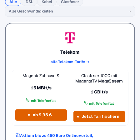
Alle
DSL
Kabel
Glasfaser
Telekom
alle Telekom-Tarife →
MagentaZuhause S
Glasfaser 1000 mit
MagentaTV MegaStream
16 MBit/s
1 GBit/s
mit Telefonflat
mit Telefonflat
ab 9,95 €
Jetzt Tarif sichern
Aktion: bis zu 450 Euro Onlinevorteil,