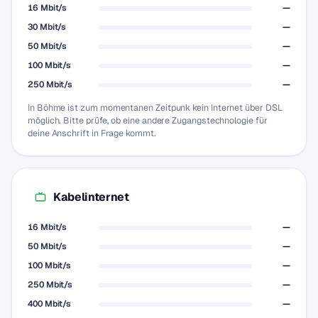
16 Mbit/s
—
30 Mbit/s
—
50 Mbit/s
—
100 Mbit/s
—
250 Mbit/s
—
In Böhme ist zum momentanen Zeitpunk kein Internet über DSL
möglich. Bitte prüfe, ob eine andere Zugangstechnologie für
deine Anschrift in Frage kommt.
Kabelinternet
16 Mbit/s
—
50 Mbit/s
—
100 Mbit/s
—
250 Mbit/s
—
400 Mbit/s
—