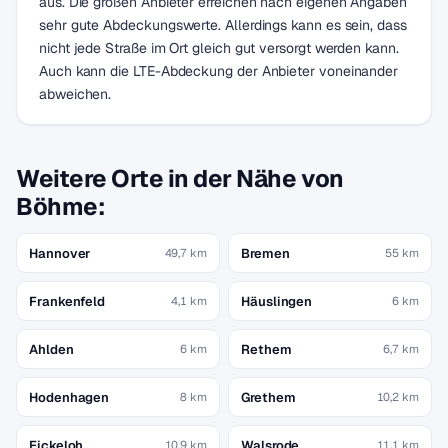
aus. Die großen Anbieter erreichen nach eigenen Angaben
sehr gute Abdeckungswerte. Allerdings kann es sein, dass
nicht jede Straße im Ort gleich gut versorgt werden kann.
Auch kann die LTE-Abdeckung der Anbieter voneinander
abweichen.
Weitere Orte in der Nähe von
Böhme:
Hannover
Bremen
49,7 km
55 km
Frankenfeld
Häuslingen
4,1 km
6 km
Ahlden
Rethem
6 km
6,7 km
Hodenhagen
Grethem
8 km
10,2 km
Eickeloh
Walsrode
10,9 km
11,1 km