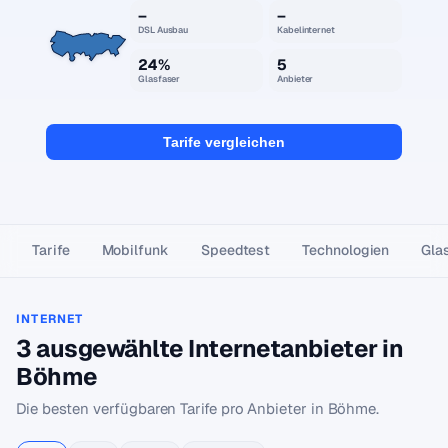
–
–
DSL Ausbau
Kabelinternet
24%
5
Glasfaser
Anbieter
Tarife vergleichen
Tarife
Mobilfunk
Speedtest
Technologien
Gla
INTERNET
3 ausgewählte Internetanbieter in
Böhme
Die besten verfügbaren Tarife pro Anbieter in Böhme.