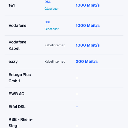
DSL
1&1
1000 Mbit/s
a
Glasfaser
DSL
Vodafone
1000 Mbit/s
a
Glasfaser
Vodafone
1000 Mbit/s
a
Kabelinternet
Kabel
eazy
200 Mbit/s
a
Kabelinternet
Entega Plus
–
–
GmbH
EWR AG
–
–
Eifel DSL
–
–
RSB - Rhein-
Sieg-
–
–