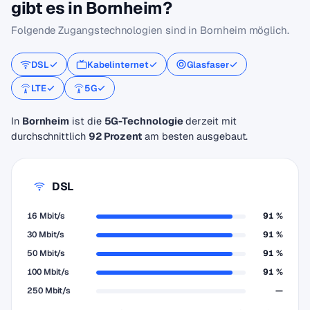
gibt es in Bornheim?
Folgende Zugangstechnologien sind in Bornheim möglich.
DSL
Kabelinternet
Glasfaser
LTE
5G
In
Bornheim
ist die
5G-Technologie
derzeit mit
durchschnittlich
92 Prozent
am besten ausgebaut.
DSL
16 Mbit/s
91 %
30 Mbit/s
91 %
50 Mbit/s
91 %
100 Mbit/s
91 %
250 Mbit/s
—