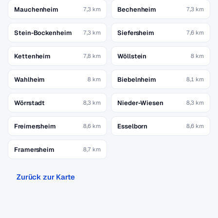
Mauchenheim
Bechenheim
7,3 km
7,3 km
Stein-Bockenheim
Siefersheim
7,3 km
7,6 km
Kettenheim
Wöllstein
7,8 km
8 km
Wahlheim
Biebelnheim
8 km
8,1 km
Wörrstadt
Nieder-Wiesen
8,3 km
8,3 km
Freimersheim
Esselborn
8,6 km
8,6 km
Framersheim
8,7 km
Zurück zur Karte