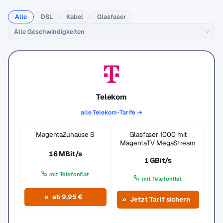
Alle
DSL
Kabel
Glasfaser
Telekom
alle Telekom-Tarife →
MagentaZuhause S
Glasfaser 1000 mit
MagentaTV MegaStream
16 MBit/s
1 GBit/s
mit Telefonflat
mit Telefonflat
ab 9,95 €
Jetzt Tarif sichern