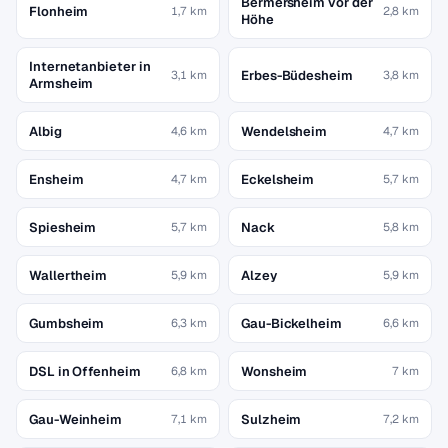
Bermersheim vor der
Flonheim
1,7 km
2,8 km
Höhe
Internetanbieter in
Erbes-Büdesheim
3,1 km
3,8 km
Armsheim
Albig
Wendelsheim
4,6 km
4,7 km
Ensheim
Eckelsheim
4,7 km
5,7 km
Spiesheim
Nack
5,7 km
5,8 km
Wallertheim
Alzey
5,9 km
5,9 km
Gumbsheim
Gau-Bickelheim
6,3 km
6,6 km
DSL in Offenheim
Wonsheim
6,8 km
7 km
Gau-Weinheim
Sulzheim
7,1 km
7,2 km