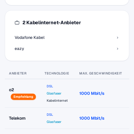
2 Kabelinternet-Anbieter
Vodafone Kabel
eazy
ANBIETER
TECHNOLOGIE
MAX. GESCHWINDIGKEIT
P
DSL
o2
1000 Mbit/s
a
Glasfaser
Empfehlung
Kabelinternet
DSL
Telekom
1000 Mbit/s
a
Glasfaser