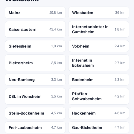
Mainz
Wiesbaden
29,8 km
36 km
Internetanbieter in
Kaiserslautern
43,4 km
1,8 km
Gumbsheim
Siefersheim
Volxheim
1,9 km
2,4 km
Internet in
Pleitersheim
2,5 km
2,7 km
Eckelsheim
Neu-Bamberg
Badenheim
3,3 km
3,3 km
Pfaffen-
DSL in Wonsheim
3,5 km
4,2 km
Schwabenheim
Stein-Bockenheim
Hackenheim
4,5 km
4,6 km
Frei-Laubersheim
Gau-Bickelheim
4,7 km
4,7 km