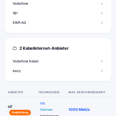
Vodafone
1&1
EWR AG
2 Kabelinternet-Anbieter
Vodafone Kabel
eazy
ANBIETER
TECHNOLOGIE
MAX. GESCHWINDIGKEIT
P
DSL
o2
1000 Mbit/s
a
Glasfaser
Empfehlung
Kabelinternet