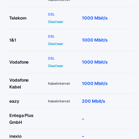
DSL
Telekom
1000 Mbit/s
a
Glasfaser
DSL
1&1
1000 Mbit/s
a
Glasfaser
DSL
Vodafone
1000 Mbit/s
a
Glasfaser
Vodafone
1000 Mbit/s
a
Kabelinternet
Kabel
eazy
200 Mbit/s
a
Kabelinternet
Entega Plus
–
–
GmbH
inexio
–
–