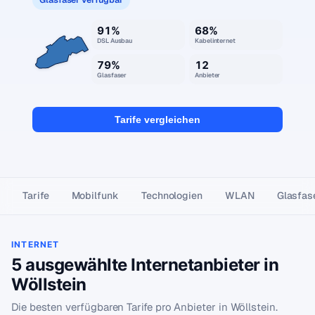
91%
68%
DSL Ausbau
Kabelinternet
79%
12
Glasfaser
Anbieter
Tarife vergleichen
Tarife
Mobilfunk
Technologien
WLAN
Glasfas
INTERNET
5 ausgewählte Internetanbieter in
Wöllstein
Die besten verfügbaren Tarife pro Anbieter in Wöllstein.