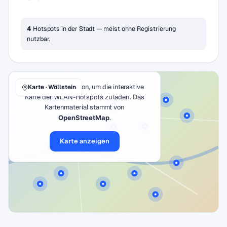
Hotspots in der Stadt — meist ohne Registrierung
4
nutzbar.
Klicke auf den Button, um die interaktive
Karte · Wöllstein
Karte der WLAN-Hotspots zu laden. Das
Kartenmaterial stammt von
OpenStreetMap
.
Karte anzeigen