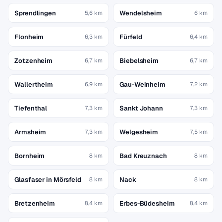
Sprendlingen
Wendelsheim
5,6 km
6 km
Flonheim
Fürfeld
6,3 km
6,4 km
Zotzenheim
Biebelsheim
6,7 km
6,7 km
Wallertheim
Gau-Weinheim
6,9 km
7,2 km
Tiefenthal
Sankt Johann
7,3 km
7,3 km
Armsheim
Welgesheim
7,3 km
7,5 km
Bornheim
Bad Kreuznach
8 km
8 km
Glasfaser in Mörsfeld
Nack
8 km
8 km
Bretzenheim
Erbes-Büdesheim
8,4 km
8,4 km