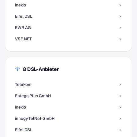
inexio
Eifel DSL
EWR AG
VSE NET
8 DSL-Anbieter
Telekom
Entega Plus GmbH
inexio
innogy TelNet GmbH
Eifel DSL