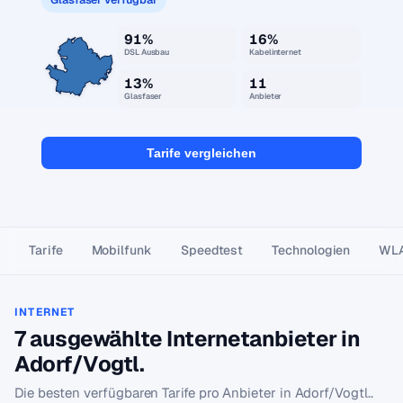
91%
16%
DSL Ausbau
Kabelinternet
13%
11
Glasfaser
Anbieter
Tarife vergleichen
Tarife
Mobilfunk
Speedtest
Technologien
WL
INTERNET
7 ausgewählte Internetanbieter in
Adorf/Vogtl.
Die besten verfügbaren Tarife pro Anbieter in Adorf/Vogtl..