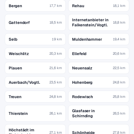
Bergen
Rehau
17,7 km
18,1 km
Internetanbieter in
Gattendorf
18,5 km
18,8 km
Falkenstein/Vogtl.
Selb
Muldenhammer
19 km
19,4 km
Weischlitz
Ellefeld
20,3 km
20,6 km
Plauen
Neuensalz
21,6 km
22,5 km
Auerbach/Vogtl.
Hohenberg
23,5 km
24,8 km
Treuen
Rodewisch
24,8 km
25,8 km
Glasfaser in
Thierstein
26,1 km
26,5 km
Schirnding
Höchstädt im
Schönheide
27,1 km
27,8 km