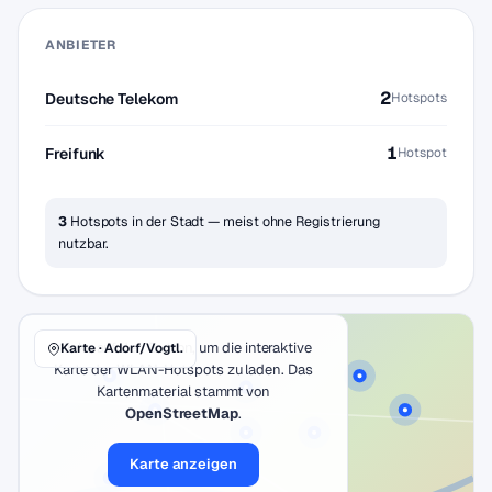
ANBIETER
2
Deutsche Telekom
Hotspots
1
Freifunk
Hotspot
3
Hotspots in der Stadt — meist ohne Registrierung
nutzbar.
Klicke auf den Button, um die interaktive
Karte · Adorf/Vogtl.
Karte der WLAN-Hotspots zu laden. Das
Kartenmaterial stammt von
OpenStreetMap
.
Karte anzeigen