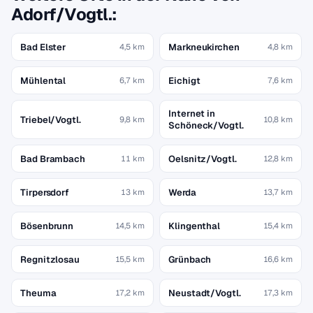
Adorf/Vogtl.:
Bad Elster
Markneukirchen
4,5 km
4,8 km
Mühlental
Eichigt
6,7 km
7,6 km
Internet in
Triebel/Vogtl.
9,8 km
10,8 km
Schöneck/Vogtl.
Bad Brambach
Oelsnitz/Vogtl.
11 km
12,8 km
Tirpersdorf
Werda
13 km
13,7 km
Bösenbrunn
Klingenthal
14,5 km
15,4 km
Regnitzlosau
Grünbach
15,5 km
16,6 km
Theuma
Neustadt/Vogtl.
17,2 km
17,3 km