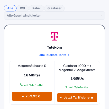
Alle
DSL
Kabel
Glasfaser
Telekom
alle Telekom-Tarife →
MagentaZuhause S
Glasfaser 1000 mit
MagentaTV MegaStream
16 MBit/s
1 GBit/s
mit Telefonflat
mit Telefonflat
ab 9,95 €
Jetzt Tarif sichern