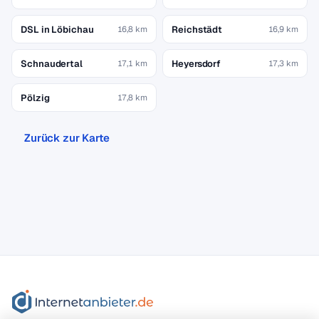
DSL in Löbichau
Reichstädt
16,8 km
16,9 km
Schnaudertal
Heyersdorf
17,1 km
17,3 km
Pölzig
17,8 km
Zurück zur Karte