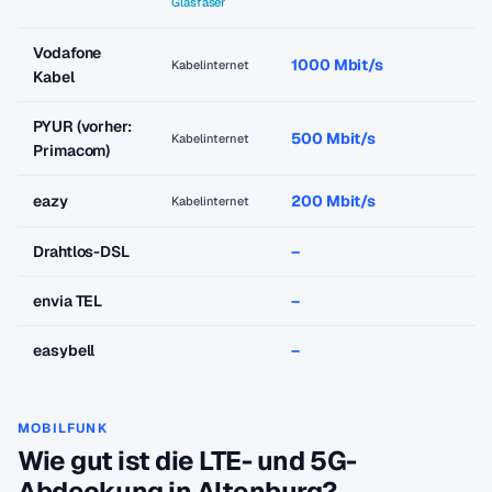
Glasfaser
Vodafone
1000 Mbit/s
a
Kabelinternet
Kabel
PYUR (vorher:
500 Mbit/s
a
Kabelinternet
Primacom)
eazy
200 Mbit/s
a
Kabelinternet
Drahtlos-DSL
–
–
envia TEL
–
–
easybell
–
–
MOBILFUNK
Wie gut ist die LTE- und 5G-
Abdeckung in Altenburg?