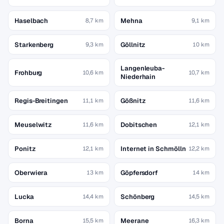
Haselbach
Mehna
8,7 km
9,1 km
Starkenberg
Göllnitz
9,3 km
10 km
Langenleuba-
Frohburg
10,6 km
10,7 km
Niederhain
Regis-Breitingen
Gößnitz
11,1 km
11,6 km
Meuselwitz
Dobitschen
11,6 km
12,1 km
Ponitz
Internet in Schmölln
12,1 km
12,2 km
Oberwiera
Göpfersdorf
13 km
14 km
Lucka
Schönberg
14,4 km
14,5 km
Borna
Meerane
15,5 km
16,3 km