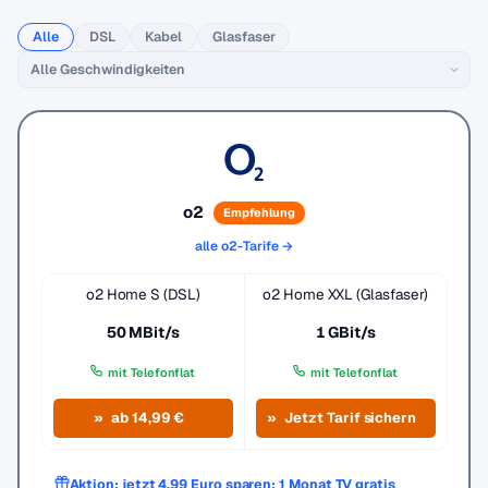
Alle
DSL
Kabel
Glasfaser
o2
Empfehlung
alle o2-Tarife →
o2 Home S (DSL)
o2 Home XXL (Glasfaser)
50 MBit/s
1 GBit/s
mit Telefonflat
mit Telefonflat
ab 14,99 €
Jetzt Tarif sichern
Aktion: jetzt 4,99 Euro sparen: 1 Monat TV gratis