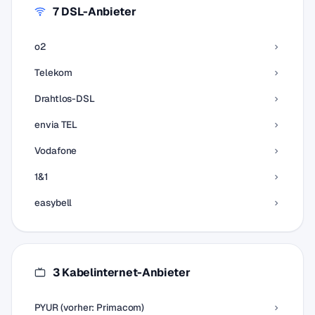
7 DSL-Anbieter
o2
Telekom
Drahtlos-DSL
envia TEL
Vodafone
1&1
easybell
3 Kabelinternet-Anbieter
PYUR (vorher: Primacom)