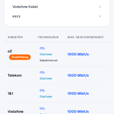
Vodafone Kabel
eazy
ANBIETER
TECHNOLOGIE
MAX. GESCHWINDIGKEIT
P
DSL
o2
1000 Mbit/s
a
Glasfaser
Empfehlung
Kabelinternet
DSL
Telekom
1000 Mbit/s
a
Glasfaser
DSL
1&1
1000 Mbit/s
a
Glasfaser
DSL
Vodafone
1000 Mbit/s
a