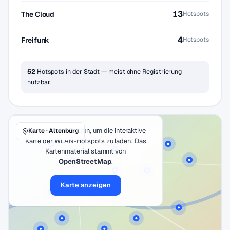
13
The Cloud
Hotspots
4
Freifunk
Hotspots
52
Hotspots in der Stadt — meist ohne Registrierung
nutzbar.
Klicke auf den Button, um die interaktive
Karte · Altenburg
Karte der WLAN-Hotspots zu laden. Das
Kartenmaterial stammt von
OpenStreetMap
.
Karte anzeigen