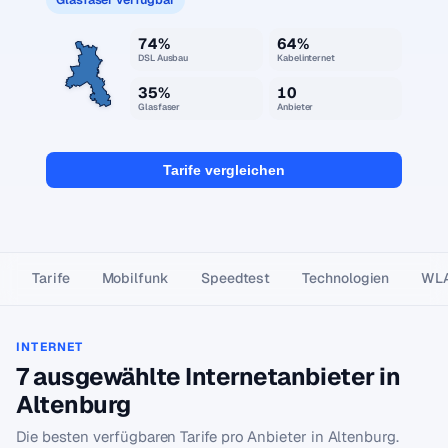
74%
64%
DSL Ausbau
Kabelinternet
35%
10
Glasfaser
Anbieter
Tarife vergleichen
Tarife
Mobilfunk
Speedtest
Technologien
WL
INTERNET
7 ausgewählte Internetanbieter in
Altenburg
Die besten verfügbaren Tarife pro Anbieter in Altenburg.