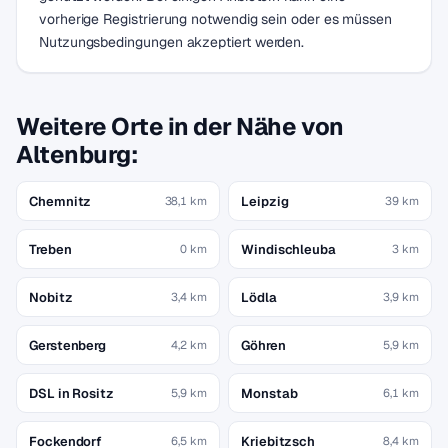
vorherige Registrierung notwendig sein oder es müssen
Nutzungsbedingungen akzeptiert werden.
Weitere Orte in der Nähe von
Altenburg:
Chemnitz
Leipzig
38,1 km
39 km
Treben
Windischleuba
0 km
3 km
Nobitz
Lödla
3,4 km
3,9 km
Gerstenberg
Göhren
4,2 km
5,9 km
DSL in Rositz
Monstab
5,9 km
6,1 km
Fockendorf
Kriebitzsch
6,5 km
8,4 km