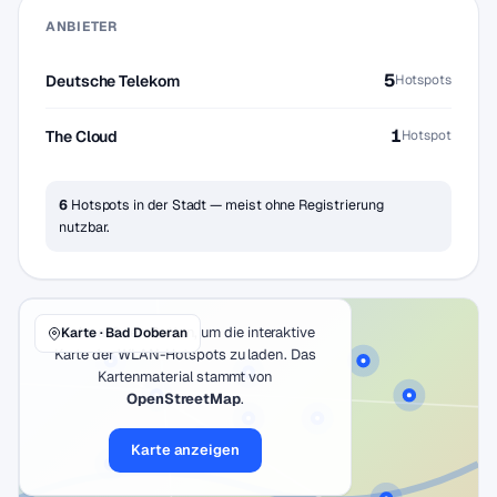
ANBIETER
5
Deutsche Telekom
Hotspots
1
The Cloud
Hotspot
6
Hotspots in der Stadt — meist ohne Registrierung
nutzbar.
Klicke auf den Button, um die interaktive
Karte · Bad Doberan
Karte der WLAN-Hotspots zu laden. Das
Kartenmaterial stammt von
OpenStreetMap
.
Karte anzeigen