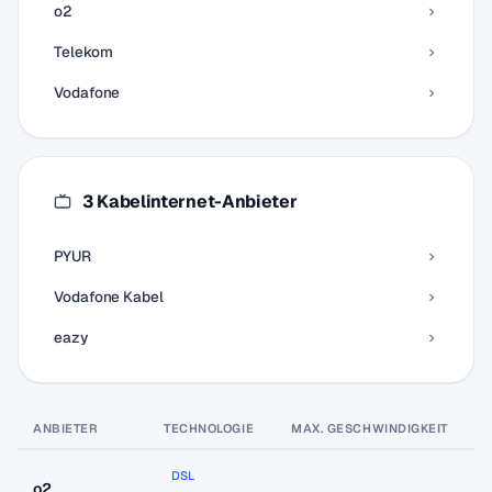
o2
Telekom
Vodafone
3 Kabelinternet-Anbieter
PYUR
Vodafone Kabel
eazy
ANBIETER
TECHNOLOGIE
MAX. GESCHWINDIGKEIT
P
DSL
o2