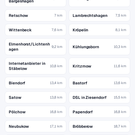
Bargeshagen
Retschow
Lambrechtshagen
7 km
7,5 km
Wittenbeck
Kröpelin
7,6 km
8,1 km
Elmenhorst/Lichtenh
Kühlungsborn
9,2 km
10,3 km
agen
Internetanbieter in
Kritzmow
10,8 km
11,6 km
Stäbelow
Biendorf
Bastorf
13,4 km
13,6 km
Satow
DSL in Ziesendorf
13,8 km
15,5 km
Pölchow
Papendorf
16,8 km
16,8 km
Neubukow
Bröbberow
17,1 km
18,7 km