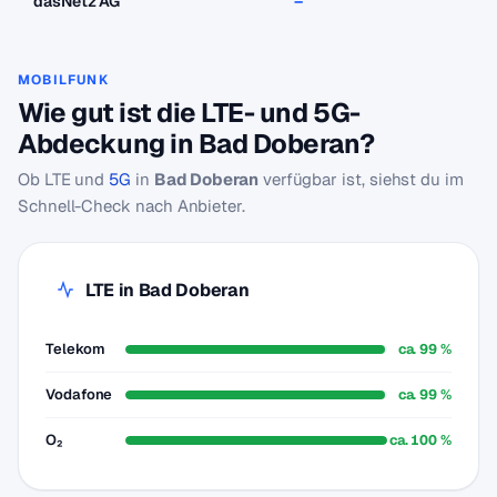
dasNetz AG
–
–
MOBILFUNK
Wie gut ist die LTE- und 5G-
Abdeckung in Bad Doberan?
Ob LTE und
5G
in
Bad Doberan
verfügbar ist, siehst du im
Schnell-Check nach Anbieter.
LTE in Bad Doberan
Telekom
ca. 99 %
Vodafone
ca. 99 %
O₂
ca. 100 %