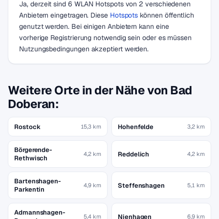
Ja, derzeit sind 6 WLAN Hotspots von 2 verschiedenen
Anbietern eingetragen. Diese
Hotspots
können öffentlich
genutzt werden. Bei einigen Anbietern kann eine
vorherige Registrierung notwendig sein oder es müssen
Nutzungsbedingungen akzeptiert werden.
Weitere Orte in der Nähe von Bad
Doberan:
Rostock
Hohenfelde
15,3 km
3,2 km
Börgerende-
Reddelich
4,2 km
4,2 km
Rethwisch
Bartenshagen-
Steffenshagen
4,9 km
5,1 km
Parkentin
Admannshagen-
Nienhagen
5,4 km
6,9 km