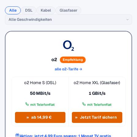
Alle
DSL
Kabel
Glasfaser
o2
Empfehlung
alle o2-Tarife →
o2 Home S (DSL)
o2 Home XXL (Glasfaser)
50 MBit/s
1 GBit/s
mit Telefonflat
mit Telefonflat
ab 14,99 €
Jetzt Tarif sichern
Aktion: jetzt 4,99 Euro sparen: 1 Monat TV gratis