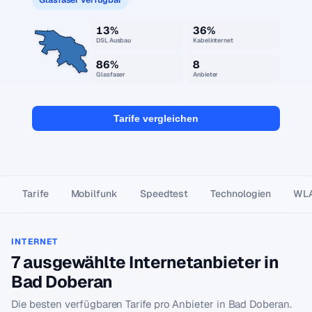
13%
36%
DSL Ausbau
Kabelinternet
86%
8
Glasfaser
Anbieter
Tarife vergleichen
Tarife
Mobilfunk
Speedtest
Technologien
WL
INTERNET
7 ausgewählte Internetanbieter in
Bad Doberan
Die besten verfügbaren Tarife pro Anbieter in Bad Doberan.