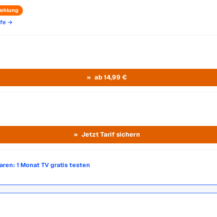
ehlung
ife →
ab 14,99 €
Jetzt Tarif sichern
paren: 1 Monat TV gratis testen