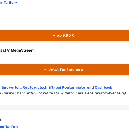
om-Tarife →
ab 9,95 €
entaTV MegaStream
Jetzt Tarif sichern
Onlinevorteil, Routergutschrift (bei Routermiete) und Cashback
für Cashback anmelden und bis zu 250 € bekommen (siehe Telekom-Webseite)
e
one-Tarife →