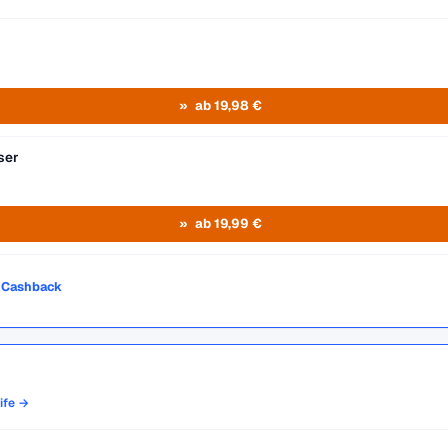
ab 19,98 €
ser
ab 19,99 €
o Cashback
rife →