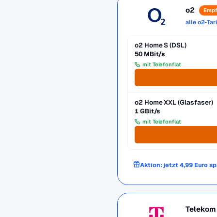
o2
Empf
alle o2-Tar
o2 Home S (DSL)
50 MBit/s
mit Telefonflat
o2 Home XXL (Glasfaser)
1 GBit/s
mit Telefonflat
Aktion: jetzt 4,99 Euro s
Telekom