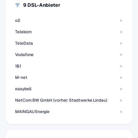
9 DSL-Anbieter
o2
Telekom
TeleData
Vodafone
1&1
M-net
easybell
NetCom BW GmbH (vorher: Stadtwerke Lindau)
MAINGAU Energie