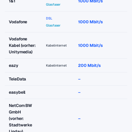
1&1
1000 Mbit/s
a
Glasfaser
DSL
Vodafone
1000 Mbit/s
a
Glasfaser
Vodafone
Kabel (vorher:
1000 Mbit/s
a
Kabelinternet
Unitymedia)
eazy
200 Mbit/s
a
Kabelinternet
TeleData
–
–
easybell
–
–
NetCom BW
GmbH
(vorher:
–
–
Stadtwerke
Lindau)