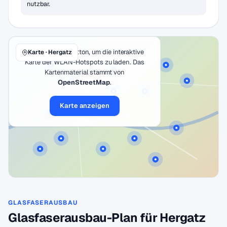
nutzbar.
Klicke auf den Button, um die interaktive
Karte · Hergatz
Karte der WLAN-Hotspots zu laden. Das
Kartenmaterial stammt von
OpenStreetMap
.
Karte anzeigen
GLASFASERAUSBAU
Glasfaserausbau-Plan für Hergatz