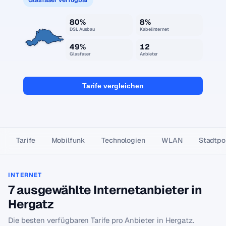
80%
8%
DSL Ausbau
Kabelinternet
49%
12
Glasfaser
Anbieter
Tarife vergleichen
Tarife
Mobilfunk
Technologien
WLAN
Stadtpor
INTERNET
7 ausgewählte Internetanbieter in
Hergatz
Die besten verfügbaren Tarife pro Anbieter in Hergatz.