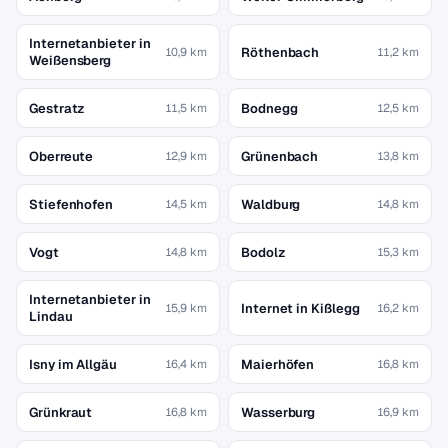
Internetanbieter in
Röthenbach
10,9 km
11,2 km
Weißensberg
Gestratz
Bodnegg
11,5 km
12,5 km
Oberreute
Grünenbach
12,9 km
13,8 km
Stiefenhofen
Waldburg
14,5 km
14,8 km
Vogt
Bodolz
14,8 km
15,3 km
Internetanbieter in
Internet in Kißlegg
15,9 km
16,2 km
Lindau
Isny im Allgäu
Maierhöfen
16,4 km
16,8 km
Grünkraut
Wasserburg
16,8 km
16,9 km