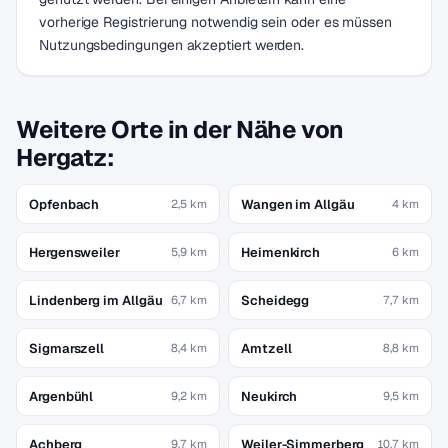
vorherige Registrierung notwendig sein oder es müssen
Nutzungsbedingungen akzeptiert werden.
Weitere Orte in der Nähe von
Hergatz:
Opfenbach
Wangen im Allgäu
2,5 km
4 km
Hergensweiler
Heimenkirch
5,9 km
6 km
Lindenberg im Allgäu
Scheidegg
6,7 km
7,7 km
Sigmarszell
Amtzell
8,4 km
8,8 km
Argenbühl
Neukirch
9,2 km
9,5 km
Achberg
Weiler-Simmerberg
9,7 km
10,7 km