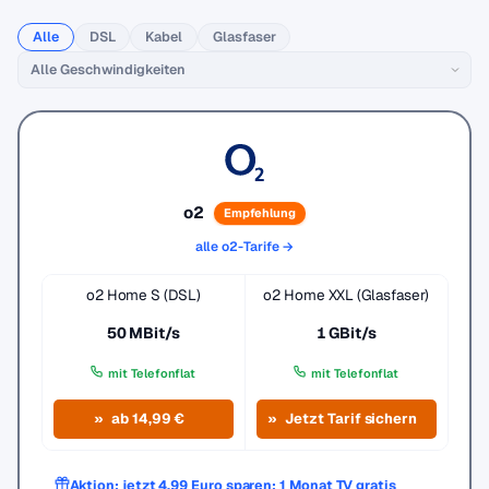
Alle
DSL
Kabel
Glasfaser
o2
Empfehlung
alle o2-Tarife →
o2 Home S (DSL)
o2 Home XXL (Glasfaser)
50 MBit/s
1 GBit/s
mit Telefonflat
mit Telefonflat
ab 14,99 €
Jetzt Tarif sichern
Aktion: jetzt 4,99 Euro sparen: 1 Monat TV gratis