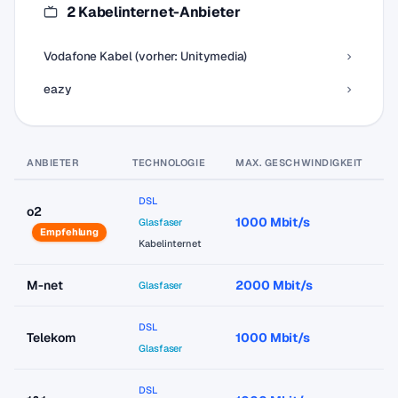
2 Kabelinternet-Anbieter
Vodafone Kabel (vorher: Unitymedia)
eazy
ANBIETER
TECHNOLOGIE
MAX. GESCHWINDIGKEIT
P
DSL
o2
1000 Mbit/s
a
Glasfaser
Empfehlung
Kabelinternet
M-net
2000 Mbit/s
a
Glasfaser
DSL
Telekom
1000 Mbit/s
a
Glasfaser
DSL