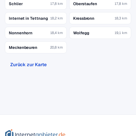
Schlier
Oberstaufen
17,8 km
17,8 km
Internet in Tettnang
Kressbronn
18,2 km
18,3 km
Nonnenhorn
Wolfegg
18,4 km
19,1 km
Meckenbeuren
20,8 km
Zurück zur Karte