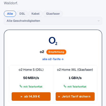
Walldorf.
Alle
DSL
Kabel
Glasfaser
o2
Empfehlung
alle o2-Tarife →
o2 Home S (DSL)
o2 Home XXL (Glasfaser)
50 MBit/s
1 GBit/s
mit Telefonflat
mit Telefonflat
ab 14,99 €
Jetzt Tarif sichern