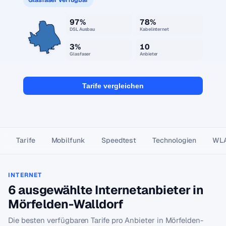
97%
78%
DSL Ausbau
Kabelinternet
3%
10
Glasfaser
Anbieter
Tarife vergleichen
Tarife
Mobilfunk
Speedtest
Technologien
WL
INTERNET
6 ausgewählte Internetanbieter in
Mörfelden-Walldorf
Die besten verfügbaren Tarife pro Anbieter in Mörfelden-