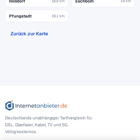
Roßdorf
Eschborn
18,9 km
19 km
Pfungstadt
19,1 km
Zurück zur Karte
Deutschlands unabhängiger Tarif­vergleich für
DSL, Glasfaser, Kabel, TV und 5G.
Völlig kostenlos.