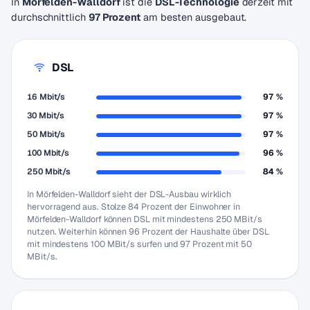
In
Mörfelden-Walldorf
ist die
DSL-Technologie
derzeit mit
durchschnittlich
97 Prozent
am besten ausgebaut.
DSL
16 Mbit/s
97 %
30 Mbit/s
97 %
50 Mbit/s
97 %
100 Mbit/s
96 %
250 Mbit/s
84 %
In Mörfelden-Walldorf sieht der DSL-Ausbau wirklich
hervorragend aus. Stolze 84 Prozent der Einwohner in
Mörfelden-Walldorf können DSL mit mindestens 250 MBit/s
nutzen. Weiterhin können 96 Prozent der Haushalte über DSL
mit mindestens 100 MBit/s surfen und 97 Prozent mit 50
MBit/s.