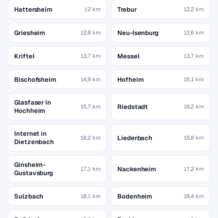
Hattersheim
Trebur
12 km
12,2 km
Griesheim
Neu-Isenburg
12,6 km
12,6 km
Kriftel
Messel
13,7 km
13,7 km
Bischofsheim
Hofheim
14,9 km
15,1 km
Glasfaser in
Riedstadt
15,7 km
16,2 km
Hochheim
Internet in
Liederbach
16,2 km
16,8 km
Dietzenbach
Ginsheim-
Nackenheim
17,1 km
17,2 km
Gustavsburg
Sulzbach
Bodenheim
18,1 km
18,4 km