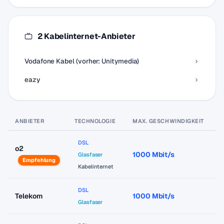
2 Kabelinternet-Anbieter
Vodafone Kabel (vorher: Unitymedia)
eazy
ANBIETER
TECHNOLOGIE
MAX. GESCHWINDIGKEIT
P
DSL
o2
1000 Mbit/s
a
Glasfaser
Empfehlung
Kabelinternet
DSL
Telekom
1000 Mbit/s
a
Glasfaser