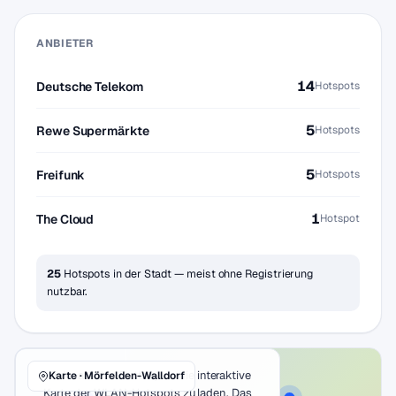
ANBIETER
14
Deutsche Telekom
Hotspots
5
Rewe Supermärkte
Hotspots
5
Freifunk
Hotspots
1
The Cloud
Hotspot
25
Hotspots in der Stadt — meist ohne Registrierung
nutzbar.
Klicke auf den Button, um die interaktive
Karte · Mörfelden-Walldorf
Karte der WLAN-Hotspots zu laden. Das