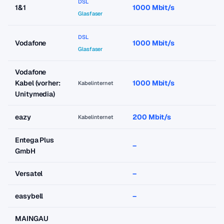
DSL
1&1
1000 Mbit/s
a
Glasfaser
DSL
Vodafone
1000 Mbit/s
a
Glasfaser
Vodafone
Kabel (vorher:
1000 Mbit/s
a
Kabelinternet
Unitymedia)
eazy
200 Mbit/s
a
Kabelinternet
Entega Plus
–
–
GmbH
Versatel
–
–
easybell
–
–
MAINGAU