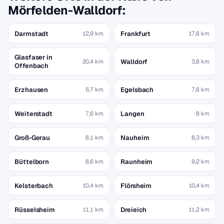
Mörfelden-Walldorf:
Darmstadt
Frankfurt
12,9 km
17,6 km
Glasfaser in
Walldorf
20,4 km
3,8 km
Offenbach
Erzhausen
Egelsbach
5,7 km
7,6 km
Weiterstadt
Langen
7,6 km
8 km
Groß-Gerau
Nauheim
8,1 km
8,3 km
Büttelborn
Raunheim
8,6 km
9,2 km
Kelsterbach
Flörsheim
10,4 km
10,4 km
Rüsselsheim
Dreieich
11,1 km
11,2 km