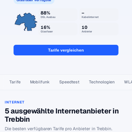
88%
–
DSL Ausbau
Kabelinternet
16%
10
Glasfaser
Anbieter
Tarife vergleichen
Tarife
Mobilfunk
Speedtest
Technologien
WL
INTERNET
5 ausgewählte Internetanbieter in
Trebbin
Die besten verfügbaren Tarife pro Anbieter in Trebbin.