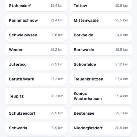
Stahnsdorf
Teltow
19,4 km
20,6 km
Kleinmachnow
Mittenwalde
21,4 km
22,5 km
Schwielowsee
Borkheide
22,6 km
24,6 km
Werder
Borkwalde
26,2 km
26,5 km
Jüterbog
Schönfelde
27,2 km
27,2 km
Baruth/Mark
Treuenbrietzen
27,3 km
27,4 km
Königs
Teupitz
28,3 km
29,4 km
Wusterhausen
Schulzendorf
Bestensee
29,5 km
29,7 km
Schwerin
Niedergörsdorf
29,9 km
30,5 km