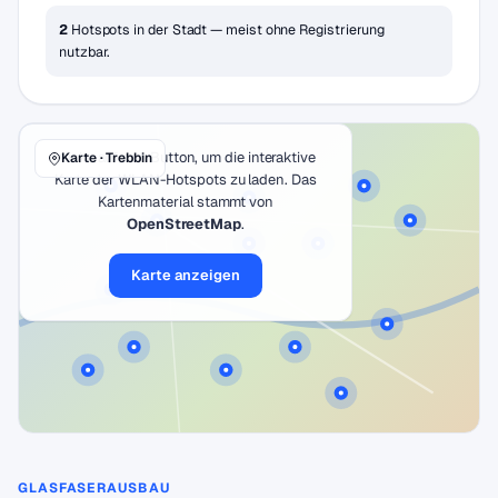
2
Hotspots in der Stadt — meist ohne Registrierung
nutzbar.
Klicke auf den Button, um die interaktive
Karte · Trebbin
Karte der WLAN-Hotspots zu laden. Das
Kartenmaterial stammt von
OpenStreetMap
.
Karte anzeigen
GLASFASERAUSBAU