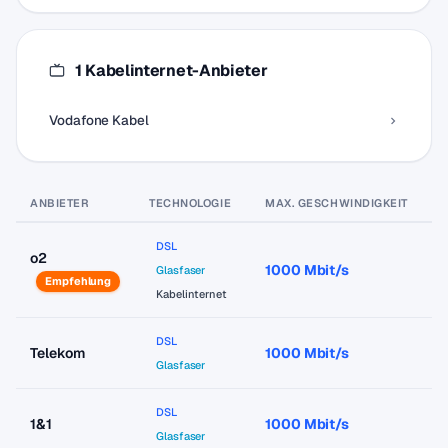
1 Kabelinternet-Anbieter
Vodafone Kabel
ANBIETER
TECHNOLOGIE
MAX. GESCHWINDIGKEIT
P
DSL
o2
1000 Mbit/s
a
Glasfaser
Empfehlung
Kabelinternet
DSL
Telekom
1000 Mbit/s
a
Glasfaser
DSL
1&1
1000 Mbit/s
a
Glasfaser