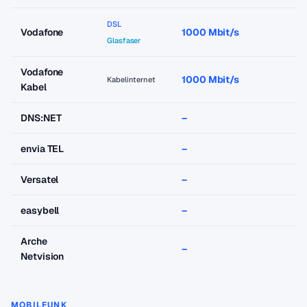
DSL
Vodafone
1000 Mbit/s
a
Glasfaser
Vodafone
1000 Mbit/s
a
Kabelinternet
Kabel
DNS:NET
–
–
envia TEL
–
–
Versatel
–
–
easybell
–
–
Arche
–
–
Netvision
MOBILFUNK