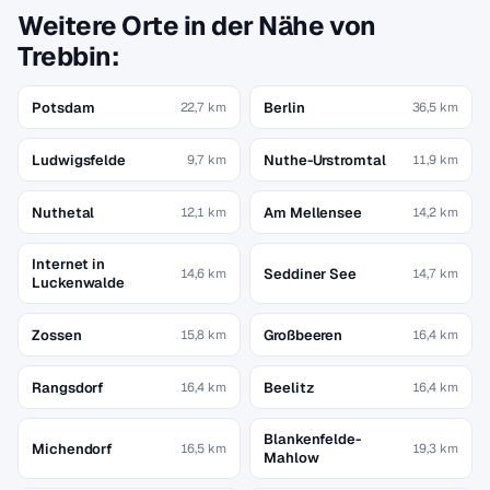
Weitere Orte in der Nähe von
Trebbin:
Potsdam
Berlin
22,7 km
36,5 km
Ludwigsfelde
Nuthe-Urstromtal
9,7 km
11,9 km
Nuthetal
Am Mellensee
12,1 km
14,2 km
Internet in
Seddiner See
14,6 km
14,7 km
Luckenwalde
Zossen
Großbeeren
15,8 km
16,4 km
Rangsdorf
Beelitz
16,4 km
16,4 km
Blankenfelde-
Michendorf
16,5 km
19,3 km
Mahlow