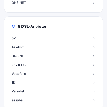
DNS:NET
8 DSL-Anbieter
o2
Telekom
DNS:NET
envia TEL
Vodafone
1&1
Versatel
easybell