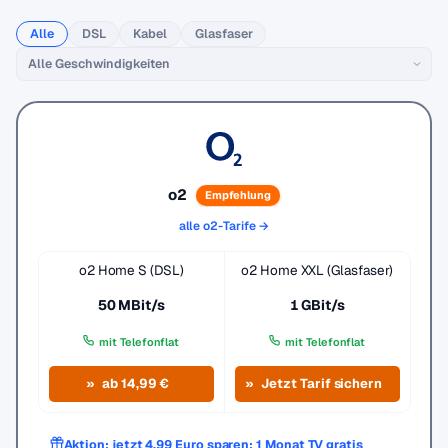
Alle
DSL
Kabel
Glasfaser
o2
Empfehlung
alle o2-Tarife →
o2 Home S (DSL)
o2 Home XXL (Glasfaser)
50 MBit/s
1 GBit/s
mit Telefonflat
mit Telefonflat
ab 14,99 €
Jetzt Tarif sichern
Aktion: jetzt 4,99 Euro sparen: 1 Monat TV gratis