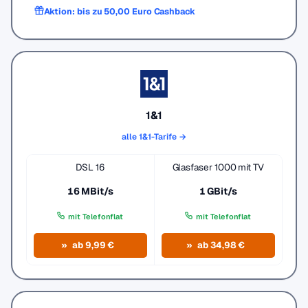
Aktion: bis zu 50,00 Euro Cashback
1&1
alle 1&1-Tarife →
DSL 16
Glasfaser 1000 mit TV
16 MBit/s
1 GBit/s
mit Telefonflat
mit Telefonflat
ab 9,99 €
ab 34,98 €