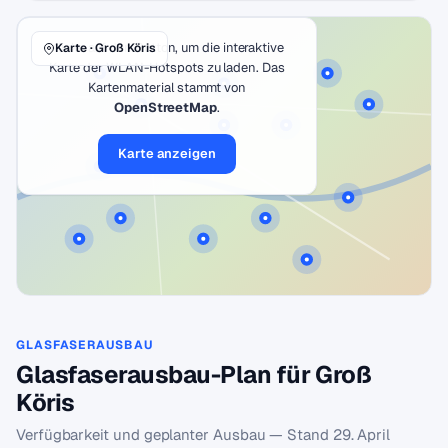
Klicke auf den Button, um die interaktive
Karte · Groß Köris
Karte der WLAN-Hotspots zu laden. Das
Kartenmaterial stammt von
OpenStreetMap
.
Karte anzeigen
GLASFASERAUSBAU
Glasfaserausbau-Plan für Groß
Köris
Verfügbarkeit und geplanter Ausbau — Stand
29. April