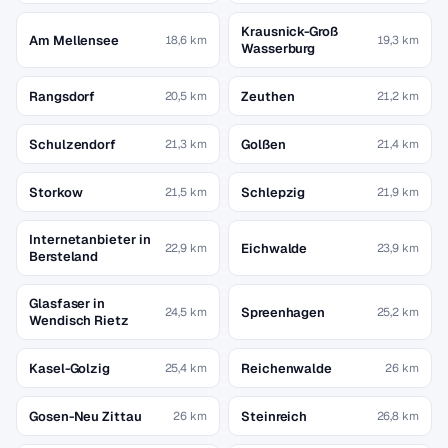
Krausnick-Groß
Am Mellensee
18,6 km
19,3 km
Wasserburg
Rangsdorf
Zeuthen
20,5 km
21,2 km
Schulzendorf
Golßen
21,3 km
21,4 km
Storkow
Schlepzig
21,5 km
21,9 km
Internetanbieter in
Eichwalde
22,9 km
23,9 km
Bersteland
Glasfaser in
Spreenhagen
24,5 km
25,2 km
Wendisch Rietz
Kasel-Golzig
Reichenwalde
25,4 km
26 km
Gosen-Neu Zittau
Steinreich
26 km
26,8 km