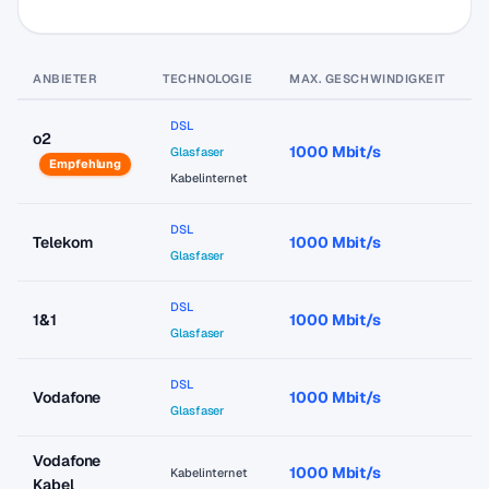
ANBIETER
TECHNOLOGIE
MAX. GESCHWINDIGKEIT
P
DSL
o2
1000 Mbit/s
a
Glasfaser
Empfehlung
Kabelinternet
DSL
Telekom
1000 Mbit/s
a
Glasfaser
DSL
1&1
1000 Mbit/s
a
Glasfaser
DSL
Vodafone
1000 Mbit/s
a
Glasfaser
Vodafone
1000 Mbit/s
a
Kabelinternet
Kabel