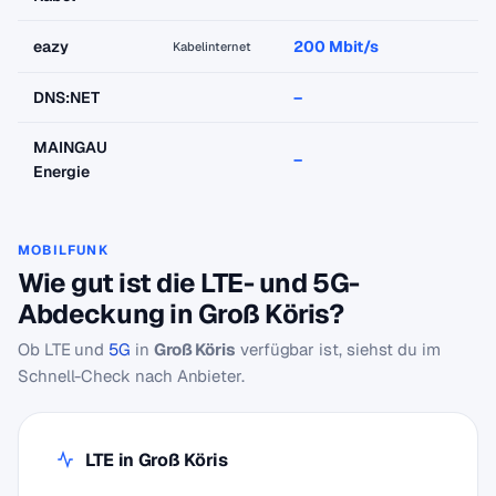
eazy
200 Mbit/s
a
Kabelinternet
DNS:NET
–
–
MAINGAU
–
–
Energie
MOBILFUNK
Wie gut ist die LTE- und 5G-
Abdeckung in Groß Köris?
Ob LTE und
5G
in
Groß Köris
verfügbar ist, siehst du im
Schnell-Check nach Anbieter.
LTE in Groß Köris