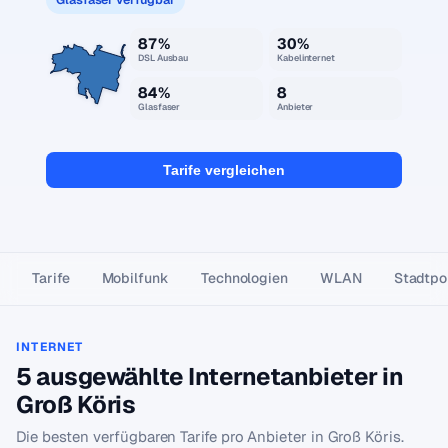
87%
30%
DSL Ausbau
Kabelinternet
84%
8
Glasfaser
Anbieter
Tarife vergleichen
Tarife
Mobilfunk
Technologien
WLAN
Stadtpor
INTERNET
5 ausgewählte Internetanbieter in
Groß Köris
Die besten verfügbaren Tarife pro Anbieter in Groß Köris.