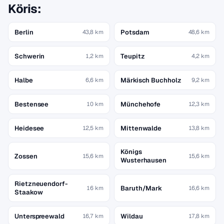
Köris:
Berlin
Potsdam
43,8 km
48,6 km
Schwerin
Teupitz
1,2 km
4,2 km
Halbe
Märkisch Buchholz
6,6 km
9,2 km
Bestensee
Münchehofe
10 km
12,3 km
Heidesee
Mittenwalde
12,5 km
13,8 km
Königs
Zossen
15,6 km
15,6 km
Wusterhausen
Rietzneuendorf-
Baruth/Mark
16 km
16,6 km
Staakow
Unterspreewald
Wildau
16,7 km
17,8 km