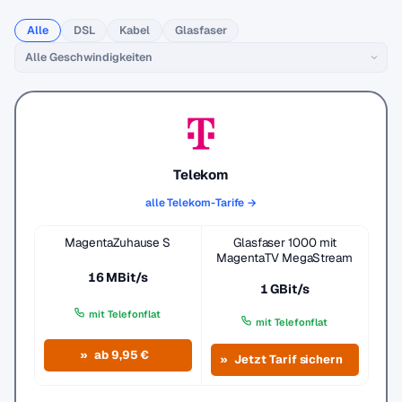
Alle
DSL
Kabel
Glasfaser
Telekom
alle Telekom-Tarife →
MagentaZuhause S
Glasfaser 1000 mit
MagentaTV MegaStream
16 MBit/s
1 GBit/s
mit Telefonflat
mit Telefonflat
ab 9,95 €
Jetzt Tarif sichern