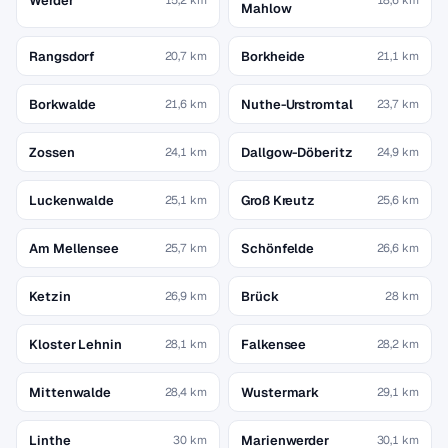
Werder
Mahlow
Rangsdorf
Borkheide
20,7 km
21,1 km
Borkwalde
Nuthe-Urstromtal
21,6 km
23,7 km
Zossen
Dallgow-Döberitz
24,1 km
24,9 km
Luckenwalde
Groß Kreutz
25,1 km
25,6 km
Am Mellensee
Schönfelde
25,7 km
26,6 km
Ketzin
Brück
26,9 km
28 km
Kloster Lehnin
Falkensee
28,1 km
28,2 km
Mittenwalde
Wustermark
28,4 km
29,1 km
Linthe
Marienwerder
30 km
30,1 km