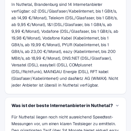
In Nuthetal, Brandenburg sind 14 Internetanbieter
verfügbar: o2 (DSL/Glasfaser/Kabelinternet, bis 1 GBit/s,
ab 14,99 €/Monat), Telekom (DSL/Glasfaser, bis 1 GBit/s,
ab 9,95 €/Monat), 1&1 (DSL/Glasfaser, bis 1 GBit/s, ab
9,99 €/Monat), Vodafone (DSL/Glasfaser, bis 1 GBit/s, ab
19,98 €/Monat), Vodafone Kabel (Kabelinternet, bis 1
GBit/s, ab 19,99 €/Monat), PYUR (Kabelinternet, bis 1
GBit/s, ab 23,00 €/Monat), eazy (Kabelinternet, bis 200
MBit/s, ab 18,99 €/Monat), DNS:NET (DSL/Glasfaser),
Versatel (DSL), easybell (DSL), COMplusnet
(DSL/Richtfunk), MAINGAU Energie (DSL), RFT kabel
(Glasfaser/Kabelinternet) und dasNetz AG (WiMAX). Nicht
jeder Anbieter ist überall in Nuthetal verfügbar.
Was ist der beste Internetanbieter in Nuthetal?
Für Nuthetal liegen noch nicht ausreichend Speedtest-
Messungen vor, um einen klaren Testsieger zu ermitteln.
Den günstigsten Tarif über 24 Monate bietet aktuell eazy