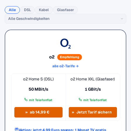
Alle
DSL
Kabel
Glasfaser
o2
Empfehlung
alle o2-Tarife →
o2 Home S (DSL)
o2 Home XXL (Glasfaser)
50 MBit/s
1 GBit/s
mit Telefonflat
mit Telefonflat
ab 14,99 €
Jetzt Tarif sichern
Aktion: jetzt 4,99 Euro sparen: 1 Monat TV gratis