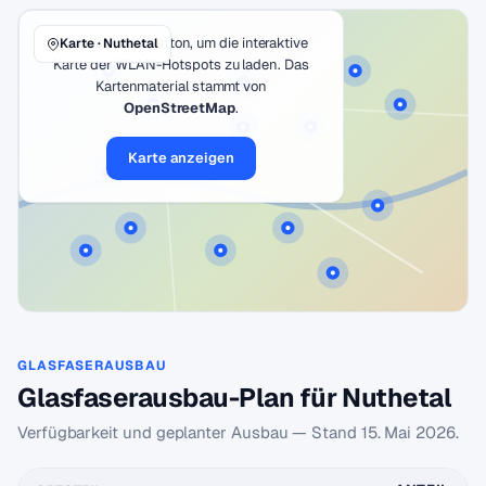
Klicke auf den Button, um die interaktive
Karte · Nuthetal
Karte der WLAN-Hotspots zu laden. Das
Kartenmaterial stammt von
OpenStreetMap
.
Karte anzeigen
GLASFASERAUSBAU
Glasfaserausbau-Plan für Nuthetal
Verfügbarkeit und geplanter Ausbau — Stand
15. Mai 2026
.