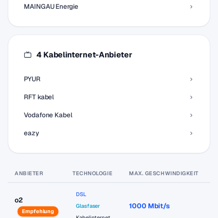
MAINGAU Energie
4 Kabelinternet-Anbieter
PYUR
RFT kabel
Vodafone Kabel
eazy
ANBIETER
TECHNOLOGIE
MAX. GESCHWINDIGKEIT
P
DSL
o2
1000 Mbit/s
a
Glasfaser
Empfehlung
Kabelinternet