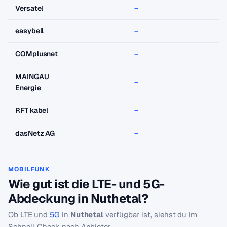
Versatel
–
–
easybell
–
–
COMplusnet
–
–
MAINGAU
–
–
Energie
RFT kabel
–
–
dasNetz AG
–
–
MOBILFUNK
Wie gut ist die LTE- und 5G-
Abdeckung in Nuthetal?
Ob LTE und
5G
in
Nuthetal
verfügbar ist, siehst du im
Schnell-Check nach Anbieter.