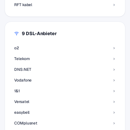
RFT kabel
9 DSL-Anbieter
o2
Telekom
DNS:NET
Vodafone
1&1
Versatel
easybell
COMplusnet