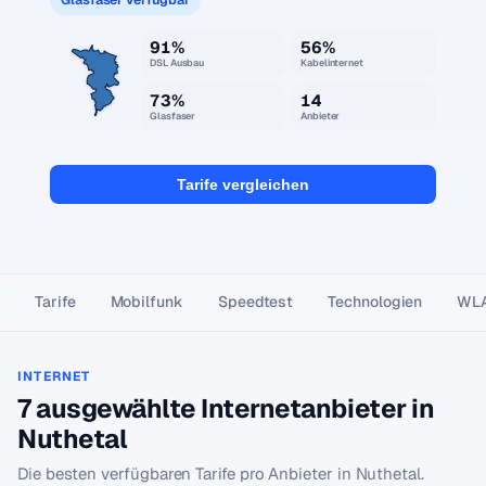
91%
56%
DSL Ausbau
Kabelinternet
73%
14
Glasfaser
Anbieter
Tarife vergleichen
Tarife
Mobilfunk
Speedtest
Technologien
WL
INTERNET
7 ausgewählte Internetanbieter in
Nuthetal
Die besten verfügbaren Tarife pro Anbieter in Nuthetal.