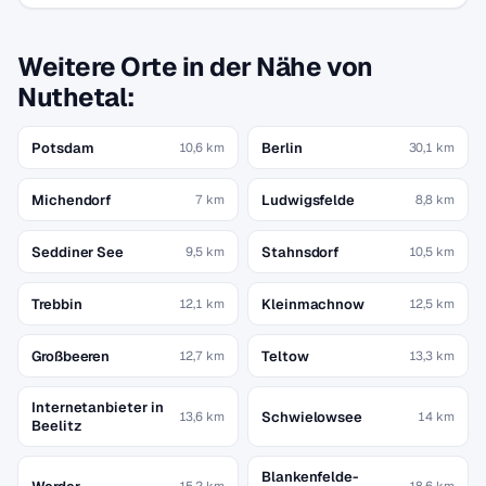
Weitere Orte in der Nähe von
Nuthetal:
Potsdam
Berlin
10,6 km
30,1 km
Michendorf
Ludwigsfelde
7 km
8,8 km
Seddiner See
Stahnsdorf
9,5 km
10,5 km
Trebbin
Kleinmachnow
12,1 km
12,5 km
Großbeeren
Teltow
12,7 km
13,3 km
Internetanbieter in
Schwielowsee
13,6 km
14 km
Beelitz
Blankenfelde-
15,2 km
18,6 km