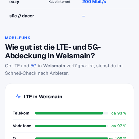
eazy
200 Mbit/s
a
Kabelinternet
süc // dacor
–
–
MOBILFUNK
Wie gut ist die LTE- und 5G-
Abdeckung in Weismain?
Ob LTE und
5G
in
Weismain
verfügbar ist, siehst du im
Schnell-Check nach Anbieter.
LTE in Weismain
Telekom
ca. 93 %
Vodafone
ca. 97 %
O₂
ca. 100 %