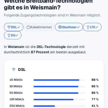
Welche Breitband-Technologien
gibt es in Weismain?
Folgende Zugangstechnologien sind in Weismain möglich.
DSL
Kabelinternet
Glasfaser
LTE
5G
In
Weismain
ist die
DSL-Technologie
derzeit mit
durchschnittlich
87 Prozent
am besten ausgebaut.
DSL
16 Mbit/s
88 %
30 Mbit/s
86 %
50 Mbit/s
86 %
100 Mbit/s
77 %
250 Mbit/s
41 %