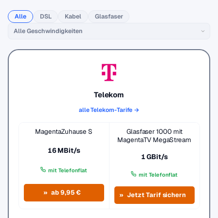
Alle
DSL
Kabel
Glasfaser
Telekom
alle Telekom-Tarife →
MagentaZuhause S
Glasfaser 1000 mit
MagentaTV MegaStream
16 MBit/s
1 GBit/s
mit Telefonflat
mit Telefonflat
ab 9,95 €
Jetzt Tarif sichern