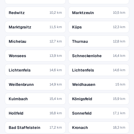
Redwitz
Marktzeuln
10,2 km
10,5 km
Marktgraitz
Küps
11,5 km
12,3 km
Michelau
Thurnau
12,7 km
12,8 km
Wonsees
Schneckenlohe
13,9 km
14,4 km
Lichtenfels
Lichtenfels
14,6 km
14,6 km
Weißenbrunn
Weidhausen
14,9 km
15 km
Kulmbach
Königsfeld
15,4 km
15,9 km
Hollfeld
Sonnefeld
16,8 km
17,1 km
Bad Staffelstein
Kronach
17,2 km
18,3 km