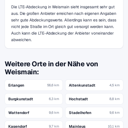
Die LTE-Abdeckung in Weismain sieht insgesamt sehr gut
aus. Die großen Anbieter erreichen nach eigenen Angaben
sehr gute Abdeckungswerte. Allerdings kann es sein, dass
nicht jede Straße im Ort gleich gut versorgt werden kann.
Auch kann die LTE-Abdeckung der Anbieter voneinander
abweichen.
Weitere Orte in der Nähe von
Weismain:
Erlangen
Altenkunstadt
56,6 km
4,5 km
Burgkunstadt
Hochstadt
6,3 km
8,8 km
Wattendorf
Stadelhofen
9,6 km
9,6 km
Kasendorf
Mainleus
9,7 km
10,1 km