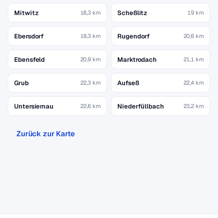
Mitwitz
Scheßlitz
18,3 km
19 km
Ebersdorf
Rugendorf
19,3 km
20,6 km
Ebensfeld
Marktrodach
20,9 km
21,1 km
Grub
Aufseß
22,3 km
22,4 km
Untersiemau
Niederfüllbach
22,6 km
23,2 km
Zurück zur Karte