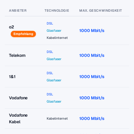
ANBIETER
TECHNOLOGIE
MAX. GESCHWINDIGKEIT
P
DSL
o2
1000 Mbit/s
a
Glasfaser
Empfehlung
Kabelinternet
DSL
Telekom
1000 Mbit/s
a
Glasfaser
DSL
1&1
1000 Mbit/s
a
Glasfaser
DSL
Vodafone
1000 Mbit/s
a
Glasfaser
Vodafone
1000 Mbit/s
a
Kabelinternet
Kabel