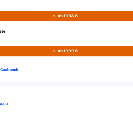
ab 19,98 €
ser
ab 19,99 €
o Cashback
rife →