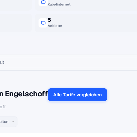
Kabelinternet
5
Anbieter
ait
in Engelschoff
Alle Tarife vergleichen
off.