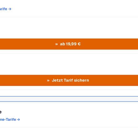
arife →
ab 19,99 €
Jetzt Tarif sichern
e
one-Tarife →