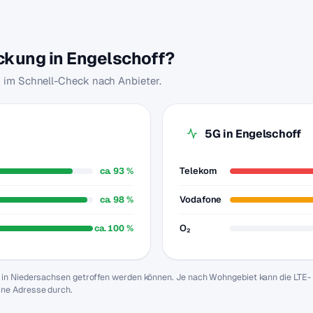
eckung in Engelschoff?
u im Schnell-Check nach Anbieter.
5G in Engelschoff
ca. 93 %
Telekom
ca. 98 %
Vodafone
ca. 100 %
O₂
f in Niedersachsen getroffen werden können. Je nach Wohngebiet kann die LTE-
ine Adresse durch.