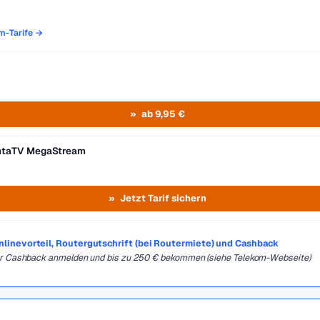
om-Tarife →
ab 9,95 €
entaTV MegaStream
Jetzt Tarif sichern
Onlinevorteil, Routergutschrift (bei Routermiete) und Cashback
für Cashback anmelden und bis zu 250 € bekommen (siehe Telekom-Webseite)