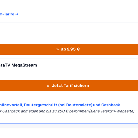
om-Tarife →
ab 9,95 €
entaTV MegaStream
Jetzt Tarif sichern
Onlinevorteil, Routergutschrift (bei Routermiete) und Cashback
für Cashback anmelden und bis zu 250 € bekommen (siehe Telekom-Webseite)