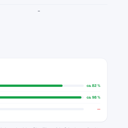
–
ca. 82 %
ca. 98 %
—