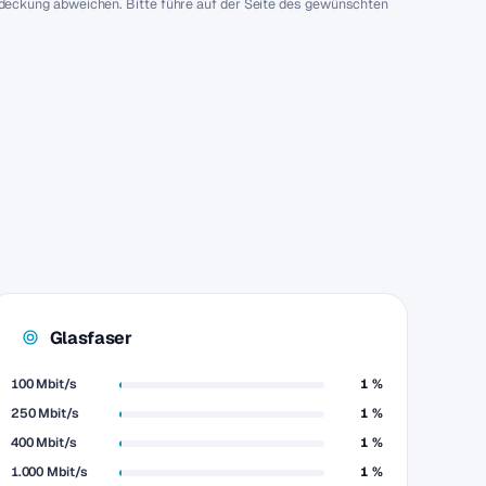
bdeckung abweichen. Bitte führe auf der Seite des gewünschten
Glasfaser
100 Mbit/s
1 %
250 Mbit/s
1 %
400 Mbit/s
1 %
1.000 Mbit/s
1 %