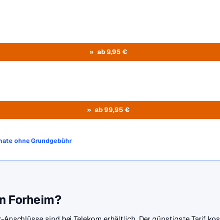
ab 9,95 €
ab 99,95 €
onate ohne Grundgebühr
in Forheim?
r-Anschlüsse sind bei Telekom erhältlich. Der günstigste Tarif k