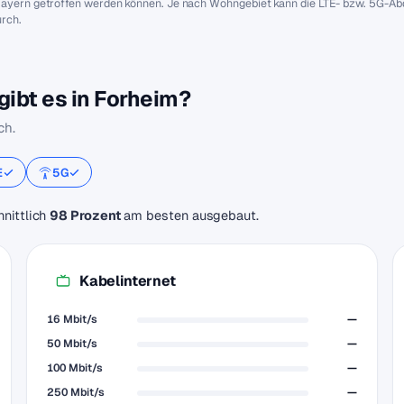
 Bayern getroffen werden können. Je nach Wohngebiet kann die LTE- bzw. 5G-A
urch.
ibt es in Forheim?
ch.
E
5G
hnittlich
98 Prozent
am besten ausgebaut.
Kabelinternet
16 Mbit/s
—
50 Mbit/s
—
100 Mbit/s
—
250 Mbit/s
—