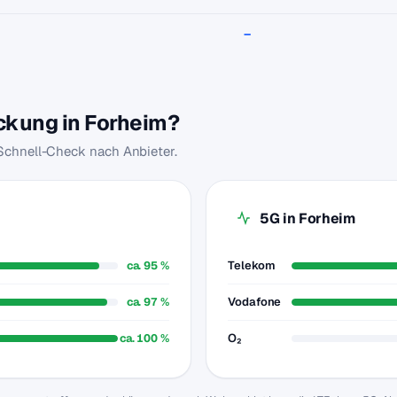
–
eckung in Forheim?
 Schnell-Check nach Anbieter.
5G in Forheim
ca. 95 %
Telekom
ca. 97 %
Vodafone
ca. 100 %
O₂