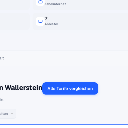
Kabelinternet
7
Anbieter
ait
n Wallerstein
Alle Tarife vergleichen
in.