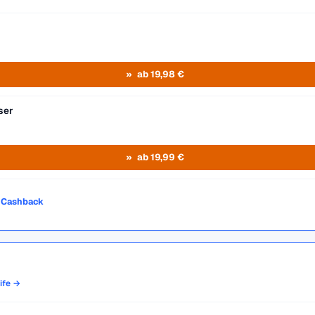
ab 19,98 €
ser
ab 19,99 €
o Cashback
rife →