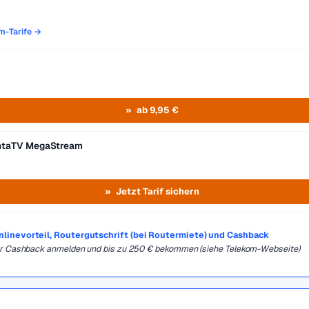
om-Tarife →
ab 9,95 €
entaTV MegaStream
Jetzt Tarif sichern
Onlinevorteil, Routergutschrift (bei Routermiete) und Cashback
für Cashback anmelden und bis zu 250 € bekommen (siehe Telekom-Webseite)