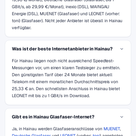
GBit/s, ab 29,99 €/Monat), inexio (DSL), MAINGAU
Energie (DSL), MUENET (Glasfaser) und LEONET (vorher:
toni) (Glasfaser). Nicht jeder Anbieter ist überall in Hainau
verfügbar.
Was ist der beste Internetanbieter in Hainau?
Für Hainau liegen noch nicht ausreichend Speedtest-
Messungen vor, um einen klaren Testsieger zu ermitteln.
Den günstigsten Tarif über 24 Monate bietet aktuell
Telekom mit einem monatlichen Durchschnittspreis von
25,33 € an. Den schnellsten Anschluss in Hainau bietet
LEONET mit bis zu 1 GBit/s im Download.
Gibt es in Hainau Glasfaser-Internet?
Ja, in Hainau werden Glasfaseranschlüsse von
MUENET
,
Deutsche Glasfaser
und
LEONET
(vorher:
toni
) angeboten.