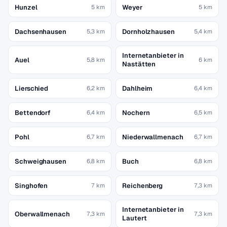
Hunzel
Weyer
5 km
5 km
Dachsenhausen
Dornholzhausen
5,3 km
5,4 km
Internetanbieter in
Auel
5,8 km
6 km
Nastätten
Lierschied
Dahlheim
6,2 km
6,4 km
Bettendorf
Nochern
6,4 km
6,5 km
Pohl
Niederwallmenach
6,7 km
6,7 km
Schweighausen
Buch
6,8 km
6,8 km
Singhofen
Reichenberg
7 km
7,3 km
Internetanbieter in
Oberwallmenach
7,3 km
7,3 km
Lautert