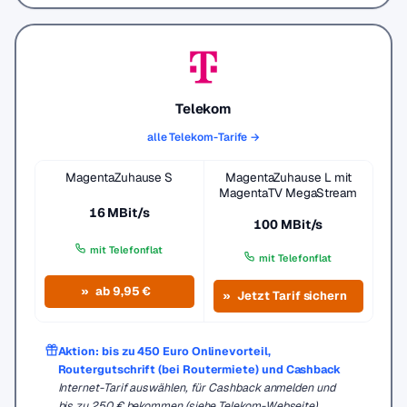
Telekom
alle Telekom-Tarife →
MagentaZuhause S
MagentaZuhause L mit
MagentaTV MegaStream
16 MBit/s
100 MBit/s
mit Telefonflat
mit Telefonflat
ab 9,95 €
Jetzt Tarif sichern
Aktion: bis zu 450 Euro Onlinevorteil,
Routergutschrift (bei Routermiete) und Cashback
Internet-Tarif auswählen, für Cashback anmelden und
bis zu 250 € bekommen (siehe Telekom-Webseite)