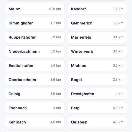
Mainz
Kasdorf
42,9 km
1,7 km
Himmighofen
Gemmerich
1,7 km
1,8 km
Ruppertshofen
Marienfels
2,9 km
3,1 km
Niederbachheim
Winterwerb
3,2 km
3,4 km
Endlichhofen
Miehlen
3,4 km
3,6 km
Oberbachheim
Bogel
3,6 km
3,8 km
Geisig
Dessighofen
3,8 km
4 km
Eschbach
Berg
4 km
4,2 km
Kehlbach
Oelsberg
4,6 km
4,8 km