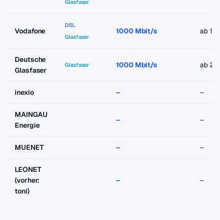
Glasfaser
DSL
Vodafone
1000 Mbit/s
ab 19
Glasfaser
Deutsche
1000 Mbit/s
ab 29
Glasfaser
Glasfaser
inexio
–
–
MAINGAU
–
–
Energie
MUENET
–
–
LEONET
(vorher:
–
–
toni)