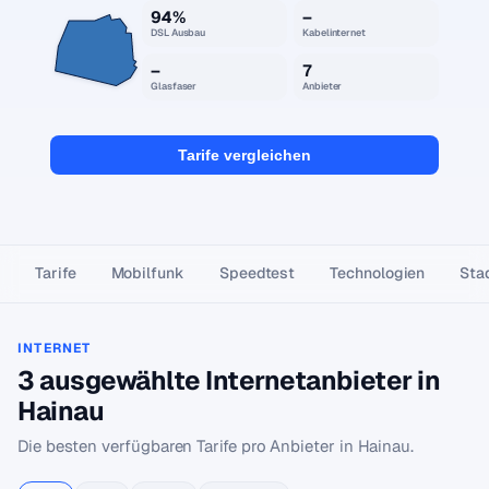
94%
–
DSL Ausbau
Kabelinternet
–
7
Glasfaser
Anbieter
Tarife vergleichen
Tarife
Mobilfunk
Speedtest
Technologien
Stad
INTERNET
3 ausgewählte Internetanbieter in
Hainau
Die besten verfügbaren Tarife pro Anbieter in Hainau.