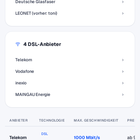
Deutsche Glasfaser
LEONET (vorher: toni)
4 DSL-Anbieter
Telekom
Vodafone
inexio
MAINGAU Energie
ANBIETER
TECHNOLOGIE
MAX. GESCHWINDIGKEIT
PREIS
DSL
Telekom
1000 Mbit/s
ab 9,