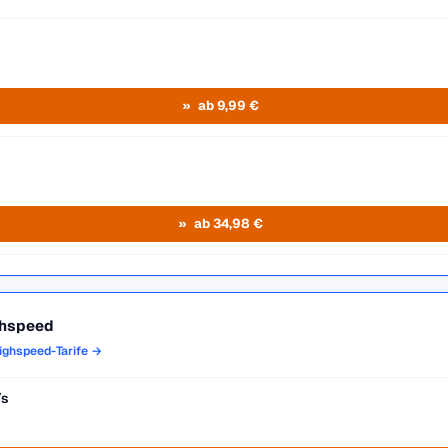
ab 9,99 €
ab 34,98 €
ghspeed
Highspeed-Tarife →
/s