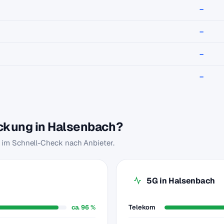
–
–
–
–
eckung in Halsenbach?
u im Schnell-Check nach Anbieter.
5G in Halsenbach
ca. 96 %
Telekom