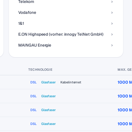
Telekom
Vodafone
1&1
E.ON Highspeed (vorher: innogy TelNet GmbH)
MAINGAU Energie
TECHNOLOGIE
MAX. G
1000 M
DSL
Glasfaser
Kabelinternet
1000 M
DSL
Glasfaser
1000 M
DSL
Glasfaser
1000 M
DSL
Glasfaser