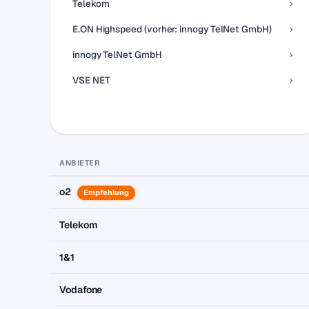
Telekom
E.ON Highspeed (vorher: innogy TelNet GmbH)
innogy TelNet GmbH
VSE NET
ANBIETER
o2
Empfehlung
Telekom
1&1
Vodafone