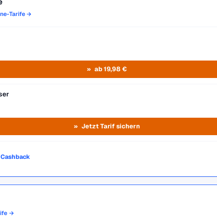
e
one-Tarife →
ab 19,98 €
ser
Jetzt Tarif sichern
o Cashback
rife →