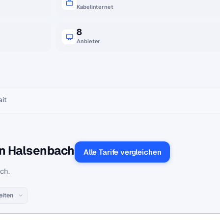
Kabelinternet
8
Anbieter
ait
in Halsenbach
Alle Tarife vergleichen
ch.