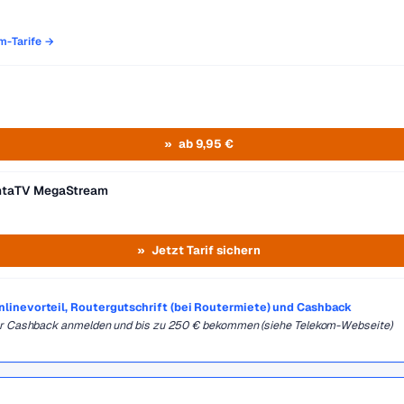
om-Tarife →
ab 9,95 €
entaTV MegaStream
Jetzt Tarif sichern
Onlinevorteil, Routergutschrift (bei Routermiete) und Cashback
für Cashback anmelden und bis zu 250 € bekommen (siehe Telekom-Webseite)