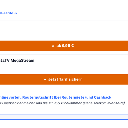
om-Tarife →
ab 9,95 €
entaTV MegaStream
Jetzt Tarif sichern
Onlinevorteil, Routergutschrift (bei Routermiete) und Cashback
für Cashback anmelden und bis zu 250 € bekommen (siehe Telekom-Webseite)