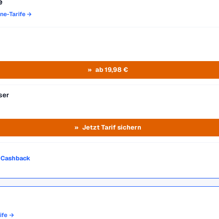
e
one-Tarife →
ab 19,98 €
ser
Jetzt Tarif sichern
o Cashback
rife →