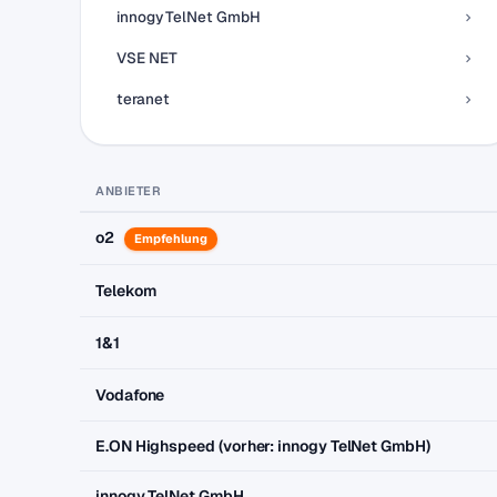
innogy TelNet GmbH
VSE NET
teranet
ANBIETER
o2
Empfehlung
Telekom
1&1
Vodafone
E.ON Highspeed (vorher: innogy TelNet GmbH)
innogy TelNet GmbH