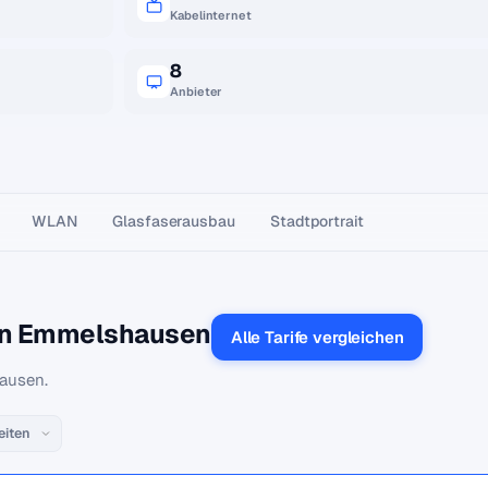
Kabelinternet
8
Anbieter
WLAN
Glasfaser­ausbau
Stadtportrait
 in Emmelshausen
Alle Tarife vergleichen
hausen.