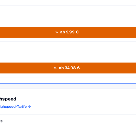
ab 9,99 €
ab 34,98 €
ghspeed
Highspeed-Tarife →
/s