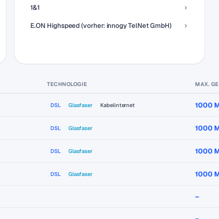
1&1
E.ON Highspeed (vorher: innogy TelNet GmbH)
TECHNOLOGIE
MAX. G
1000 M
DSL
Glasfaser
Kabelinternet
1000 M
DSL
Glasfaser
1000 M
DSL
Glasfaser
1000 M
DSL
Glasfaser
–
–