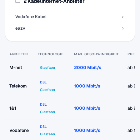
2 Kabelinternet-Anbieter
Vodafone Kabel
eazy
ANBIETER
TECHNOLOGIE
MAX. GESCHWINDIGKEIT
PREIS
M-net
2000 Mbit/s
ab 9,
Glasfaser
DSL
Telekom
1000 Mbit/s
ab 9,
Glasfaser
DSL
1&1
1000 Mbit/s
ab 9,
Glasfaser
DSL
Vodafone
1000 Mbit/s
ab 19
Glasfaser