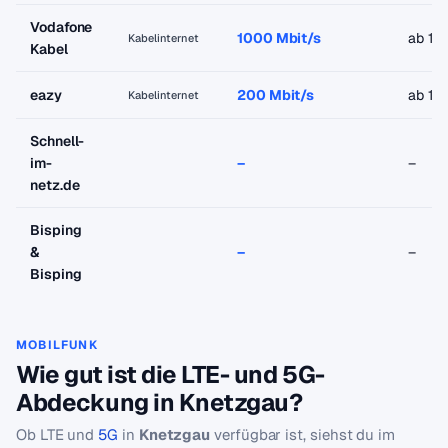
Vodafone
1000 Mbit/s
ab 19
Kabelinternet
Kabel
eazy
200 Mbit/s
ab 18
Kabelinternet
Schnell-
im-
–
–
netz.de
Bisping
&
–
–
Bisping
MOBILFUNK
Wie gut ist die LTE- und 5G-
Abdeckung in Knetzgau?
Ob LTE und
5G
in
Knetzgau
verfügbar ist, siehst du im