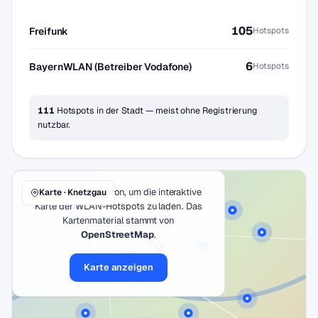
105
Freifunk
Hotspots
6
BayernWLAN (Betreiber Vodafone)
Hotspots
111
Hotspots in der Stadt — meist ohne Registrierung
nutzbar.
Klicke auf den Button, um die interaktive
Karte · Knetzgau
Karte der WLAN-Hotspots zu laden. Das
Kartenmaterial stammt von
OpenStreetMap
.
Karte anzeigen