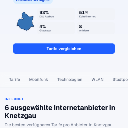
93%
51%
DSL Ausbau
Kabelinternet
4%
8
Glasfaser
Anbieter
Tarife vergleichen
Tarife
Mobilfunk
Technologien
WLAN
Stadtpor
INTERNET
6 ausgewählte Internetanbieter in
Knetzgau
Die besten verfügbaren Tarife pro Anbieter in Knetzgau.