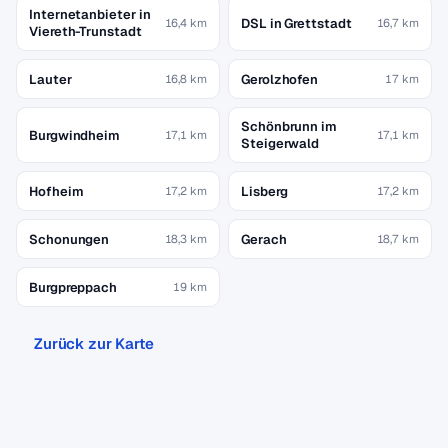
Internetanbieter in
DSL in Grettstadt
16,4 km
16,7 km
Viereth-Trunstadt
Lauter
Gerolzhofen
16,8 km
17 km
Schönbrunn im
Burgwindheim
17,1 km
17,1 km
Steigerwald
Hofheim
Lisberg
17,2 km
17,2 km
Schonungen
Gerach
18,3 km
18,7 km
Burgpreppach
19 km
Zurück zur Karte