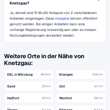
Knetzgau?
Ja, derzeit sind 111 WLAN Hotspots von 2 verschiedenen
Anbietern eingetragen. Diese
Hotspots
können öffentlich
genutzt werden. Bei einigen Anbietern kann eine
vorherige Registrierung notwendig sein oder es müssen
Nutzungsbedingungen akzeptiert werden.
Weitere Orte in der Nähe von
Knetzgau:
DSL in Würzburg
Erlangen
49,4 km
53,8 km
Sand
Zeil
2,8 km
4,3 km
Haßfurt
Wonfurt
6,2 km
6,8 km
Theres
Eltmann
8,4 km
8,4 km