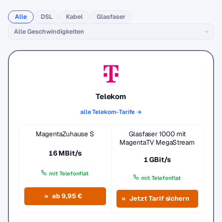
Alle
DSL
Kabel
Glasfaser
Telekom
alle Telekom-Tarife →
MagentaZuhause S
Glasfaser 1000 mit
MagentaTV MegaStream
16 MBit/s
1 GBit/s
mit Telefonflat
mit Telefonflat
ab 9,95 €
Jetzt Tarif sichern