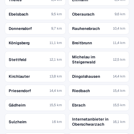
Ebelsbach
Oberaurach
9,5 km
9,6 km
Donnersdorf
Rauhenebrach
9,7 km
10,4 km
Königsberg
Breitbrunn
11,1 km
11,4 km
Michelau im
Stettfeld
12,1 km
12,5 km
Steigerwald
Kirchlauter
Dingolshausen
13,8 km
14,4 km
Priesendorf
Riedbach
14,4 km
15,4 km
Gädheim
Ebrach
15,5 km
15,5 km
Internetanbieter in
Sulzheim
16 km
16,1 km
Oberschwarzach