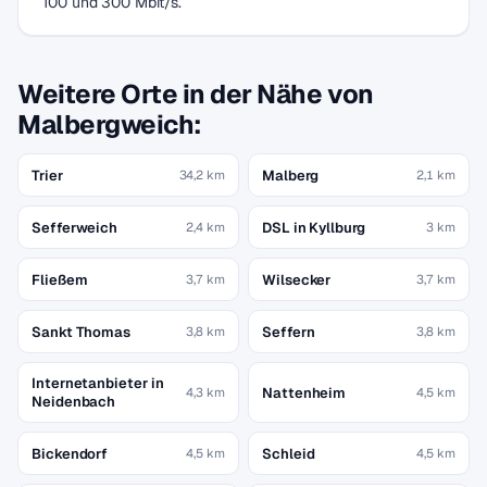
100 und 300 Mbit/s.
Weitere Orte in der Nähe von
Malbergweich:
Trier
Malberg
34,2 km
2,1 km
Sefferweich
DSL in Kyllburg
2,4 km
3 km
Fließem
Wilsecker
3,7 km
3,7 km
Sankt Thomas
Seffern
3,8 km
3,8 km
Internetanbieter in
Nattenheim
4,3 km
4,5 km
Neidenbach
Bickendorf
Schleid
4,5 km
4,5 km