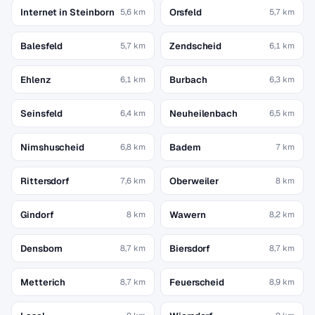
Internet in Steinborn
Orsfeld
5,6 km
5,7 km
Balesfeld
Zendscheid
5,7 km
6,1 km
Ehlenz
Burbach
6,1 km
6,3 km
Seinsfeld
Neuheilenbach
6,4 km
6,5 km
Nimshuscheid
Badem
6,8 km
7 km
Rittersdorf
Oberweiler
7,6 km
8 km
Gindorf
Wawern
8 km
8,2 km
Densborn
Biersdorf
8,7 km
8,7 km
Metterich
Feuerscheid
8,7 km
8,9 km