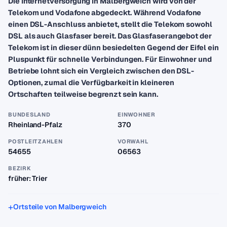
Die Internetversorgung in Malbergweich wird von der
Telekom und Vodafone abgedeckt. Während Vodafone
einen DSL-Anschluss anbietet, stellt die Telekom sowohl
DSL als auch Glasfaser bereit. Das Glasfaserangebot der
Telekom ist in dieser dünn besiedelten Gegend der Eifel ein
Pluspunkt für schnelle Verbindungen. Für Einwohner und
Betriebe lohnt sich ein Vergleich zwischen den DSL-
Optionen, zumal die Verfügbarkeit in kleineren
Ortschaften teilweise begrenzt sein kann.
BUNDESLAND
EINWOHNER
Rheinland-Pfalz
370
POSTLEITZAHLEN
VORWAHL
54655
06563
BEZIRK
früher: Trier
Ortsteile von Malbergweich