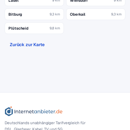
Lasel
Wiersdorf
9 km
9 km
Bitburg
Oberkail
9,3 km
9,3 km
Plütscheid
9,8 km
Zurück zur Karte
Deutschlands unabhängiger Tarif­vergleich für
DSL, Glasfaser, Kabel, TV und 5G.