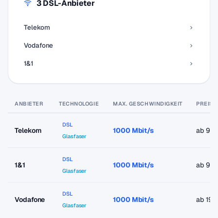
3 DSL-Anbieter
Telekom
Vodafone
1&1
ANBIETER
TECHNOLOGIE
MAX. GESCHWINDIGKEIT
PREIS 
DSL
Telekom
1000 Mbit/s
ab 9,9
Glasfaser
DSL
1&1
1000 Mbit/s
ab 9,9
Glasfaser
DSL
Vodafone
1000 Mbit/s
ab 19,
Glasfaser