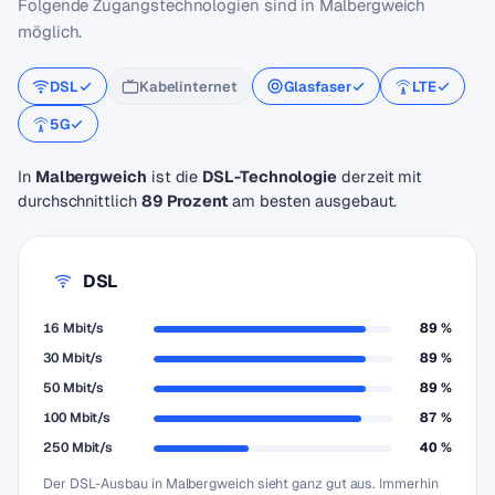
Folgende Zugangstechnologien sind in Malbergweich
möglich.
DSL
Kabelinternet
Glasfaser
LTE
5G
In
Malbergweich
ist die
DSL-Technologie
derzeit mit
durchschnittlich
89 Prozent
am besten ausgebaut.
DSL
16 Mbit/s
89 %
30 Mbit/s
89 %
50 Mbit/s
89 %
100 Mbit/s
87 %
250 Mbit/s
40 %
Der DSL-Ausbau in Malbergweich sieht ganz gut aus. Immerhin