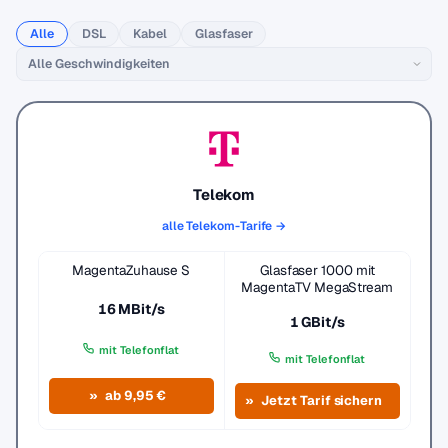
Alle
DSL
Kabel
Glasfaser
Telekom
alle Telekom-Tarife →
MagentaZuhause S
Glasfaser 1000 mit
MagentaTV MegaStream
16 MBit/s
1 GBit/s
mit Telefonflat
mit Telefonflat
ab 9,95 €
Jetzt Tarif sichern