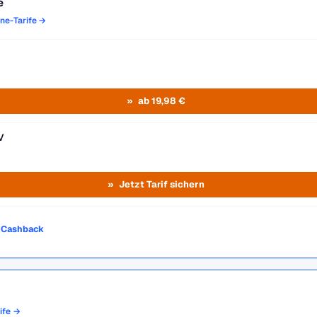
e
one-Tarife →
ab 19,98 €
V
Jetzt Tarif sichern
o Cashback
rife →