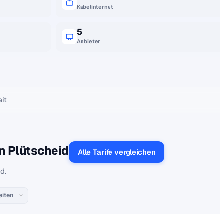
Kabelinternet
5
Anbieter
ait
n Plütscheid
Alle Tarife vergleichen
d.