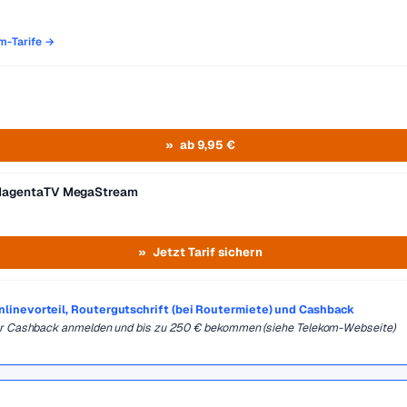
om-Tarife →
ab 9,95 €
MagentaTV MegaStream
Jetzt Tarif sichern
Onlinevorteil, Routergutschrift (bei Routermiete) und Cashback
für Cashback anmelden und bis zu 250 € bekommen (siehe Telekom-Webseite)