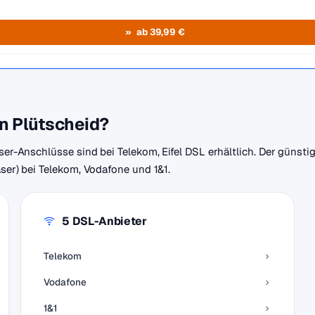
ab 39,99 €
in Plütscheid?
aser-Anschlüsse sind bei Telekom, Eifel DSL erhältlich. Der günsti
aser) bei Telekom, Vodafone und 1&1.
5 DSL-Anbieter
Telekom
Vodafone
1&1