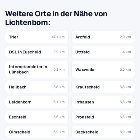
Weitere Orte in der Nähe von
Lichtenborn:
Trier
Arzfeld
47,1 km
2,9 km
DSL in Euscheid
Üttfeld
2,9 km
4 km
Internetanbieter in
Waxweiler
5,1 km
5,5 km
Lünebach
Heilbach
Krautscheid
5,8 km
5,8 km
Leidenborn
Irrhausen
6,1 km
6,6 km
Eschfeld
Pronsfeld
6,6 km
6,6 km
Olmscheid
Dackscheid
6,9 km
6,9 km