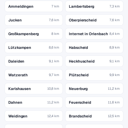
Ammeldingen
Lambertsberg
7 km
7,3 km
Jucken
Oberpierscheid
7,6 km
7,6 km
Großkampenberg
Internet in Orlenbach
8 km
8,4 km
Lützkampen
Habscheid
8,6 km
8,9 km
Daleiden
Heckhuscheid
9,1 km
9,1 km
Watzerath
Plütscheid
9,7 km
9,9 km
Karlshausen
Neuerburg
10,8 km
11,2 km
Dahnen
Feuerscheid
11,2 km
11,6 km
Weidingen
Brandscheid
12,4 km
12,5 km