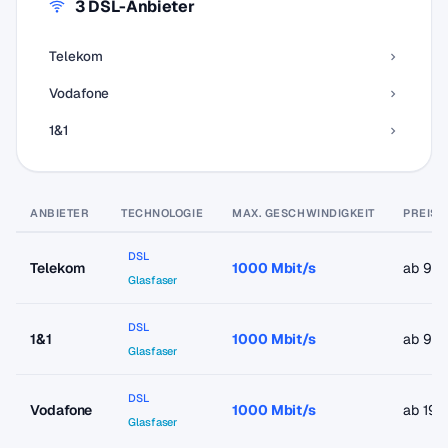
3 DSL-Anbieter
Telekom
Vodafone
1&1
ANBIETER
TECHNOLOGIE
MAX. GESCHWINDIGKEIT
PREIS 
DSL
Telekom
1000 Mbit/s
ab 9,9
Glasfaser
DSL
1&1
1000 Mbit/s
ab 9,9
Glasfaser
DSL
Vodafone
1000 Mbit/s
ab 19,
Glasfaser