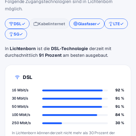
Folgende Zugangstechnologien sind in Lichtenborn
möglich.
DSL
Kabelinternet
Glasfaser
LTE
5G
In
Lichtenborn
ist die
DSL-Technologie
derzeit mit
durchschnittlich
91 Prozent
am besten ausgebaut.
DSL
16 Mbit/s
92 %
30 Mbit/s
91 %
50 Mbit/s
91 %
100 Mbit/s
84 %
250 Mbit/s
30 %
In Lichtenborn können derzeit nicht mehr als 30 Prozent der