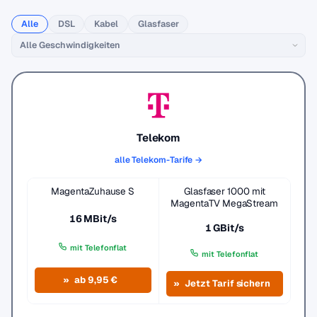
Alle
DSL
Kabel
Glasfaser
Telekom
alle Telekom-Tarife →
MagentaZuhause S
Glasfaser 1000 mit
MagentaTV MegaStream
16 MBit/s
1 GBit/s
mit Telefonflat
mit Telefonflat
ab 9,95 €
Jetzt Tarif sichern