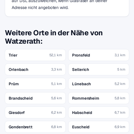
auf DSL auszuweichen, wenn Glasfaser an deiner
Adresse nicht angeboten wird.
Weitere Orte in der Nähe von
Watzerath:
Trier
Pronsfeld
52,1 km
3,1 km
Orlenbach
Sellerich
3,3 km
5 km
Prüm
Lünebach
5,1 km
5,2 km
Brandscheid
Rommersheim
5,6 km
5,8 km
Giesdorf
Habscheid
6,2 km
6,7 km
Gondenbrett
Euscheid
6,8 km
6,9 km