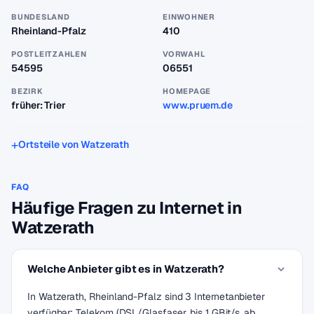
BUNDESLAND
EINWOHNER
Rheinland-Pfalz
410
POSTLEITZAHLEN
VORWAHL
54595
06551
BEZIRK
HOMEPAGE
früher: Trier
www.pruem.de
Ortsteile von Watzerath
FAQ
Häufige Fragen zu Internet in
Watzerath
Welche Anbieter gibt es in Watzerath?
In Watzerath, Rheinland-Pfalz sind 3 Internetanbieter
verfügbar: Telekom (DSL/Glasfaser, bis 1 GBit/s, ab