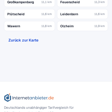
Großkampenberg
Feuerscheid
11,1 km
11,3 km
Plütscheid
Leidenborn
11,6 km
11,6 km
Wawern
Olzheim
11,8 km
11,9 km
Zurück zur Karte
Deutschlands unabhängiger Tarif­vergleich für