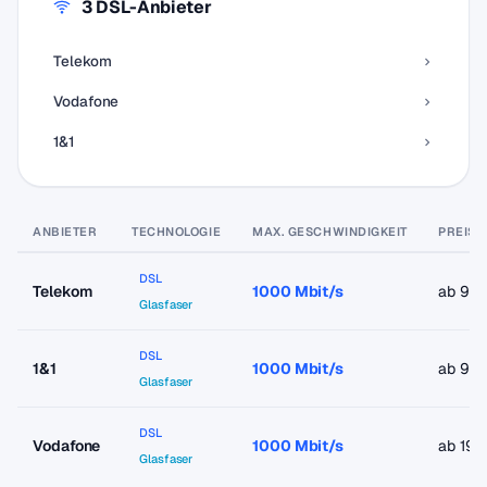
3 DSL-Anbieter
Telekom
Vodafone
1&1
ANBIETER
TECHNOLOGIE
MAX. GESCHWINDIGKEIT
PREIS 
DSL
Telekom
1000 Mbit/s
ab 9,9
Glasfaser
DSL
1&1
1000 Mbit/s
ab 9,9
Glasfaser
DSL
Vodafone
1000 Mbit/s
ab 19,
Glasfaser