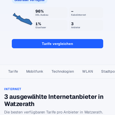
96%
–
DSL Ausbau
Kabelinternet
1%
3
Glasfaser
Anbieter
Tarife vergleichen
Tarife
Mobilfunk
Technologien
WLAN
Stadtpor
INTERNET
3 ausgewählte Internetanbieter in
Watzerath
Die besten verfügbaren Tarife pro Anbieter in Watzerath.