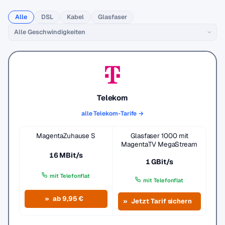
Alle
DSL
Kabel
Glasfaser
Telekom
alle Telekom-Tarife →
MagentaZuhause S
Glasfaser 1000 mit
MagentaTV MegaStream
16 MBit/s
1 GBit/s
mit Telefonflat
mit Telefonflat
ab 9,95 €
Jetzt Tarif sichern