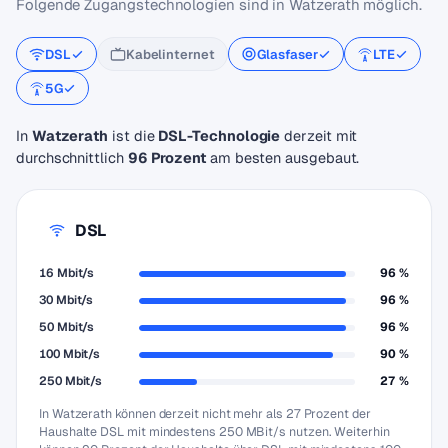
Folgende Zugangstechnologien sind in Watzerath möglich.
DSL
Kabelinternet
Glasfaser
LTE
5G
In
Watzerath
ist die
DSL-Technologie
derzeit mit
durchschnittlich
96 Prozent
am besten ausgebaut.
DSL
16 Mbit/s
96 %
30 Mbit/s
96 %
50 Mbit/s
96 %
100 Mbit/s
90 %
250 Mbit/s
27 %
In Watzerath können derzeit nicht mehr als 27 Prozent der
Haushalte DSL mit mindestens 250 MBit/s nutzen. Weiterhin