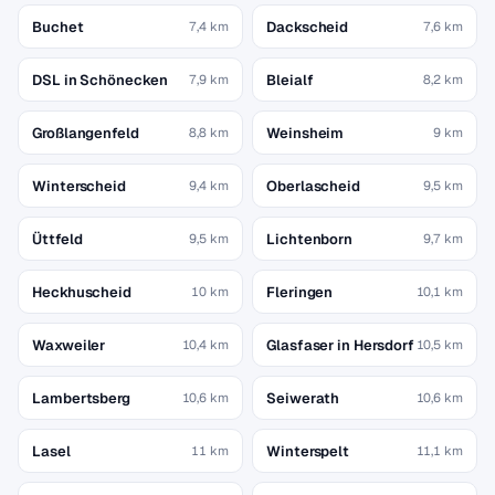
Buchet
Dackscheid
7,4 km
7,6 km
DSL in Schönecken
Bleialf
7,9 km
8,2 km
Großlangenfeld
Weinsheim
8,8 km
9 km
Winterscheid
Oberlascheid
9,4 km
9,5 km
Üttfeld
Lichtenborn
9,5 km
9,7 km
Heckhuscheid
Fleringen
10 km
10,1 km
Waxweiler
Glasfaser in Hersdorf
10,4 km
10,5 km
Lambertsberg
Seiwerath
10,6 km
10,6 km
Lasel
Winterspelt
11 km
11,1 km