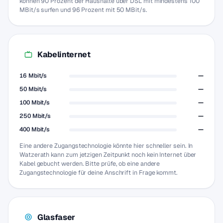
können 90 Prozent der Haushalte über DSL mit mindestens 100
MBit/s surfen und 96 Prozent mit 50 MBit/s.
Kabelinternet
16 Mbit/s
—
50 Mbit/s
—
100 Mbit/s
—
250 Mbit/s
—
400 Mbit/s
—
Eine andere Zugangstechnologie könnte hier schneller sein. In
Watzerath kann zum jetzigen Zeitpunkt noch kein Internet über
Kabel gebucht werden. Bitte prüfe, ob eine andere
Zugangstechnologie für deine Anschrift in Frage kommt.
Glasfaser