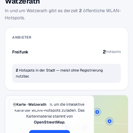
Watzerath
In und um Watzerath gibt es derzeit
2
öffentliche WLAN-
Hotspots.
ANBIETER
2
Freifunk
Hotspots
2
Hotspots in der Stadt — meist ohne Registrierung
nutzbar.
Klicke auf den Button, um die interaktive
Karte · Watzerath
Karte der WLAN-Hotspots zu laden. Das
Kartenmaterial stammt von
OpenStreetMap
.