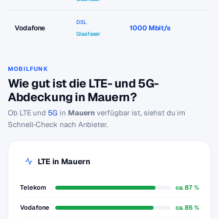
DSL
Vodafone
1000 Mbit/s
a
Glasfaser
MOBILFUNK
Wie gut ist die LTE- und 5G-
Abdeckung in Mauern?
Ob LTE und
5G
in
Mauern
verfügbar ist, siehst du im
Schnell-Check nach Anbieter.
LTE in Mauern
Telekom
ca. 87 %
Vodafone
ca. 85 %