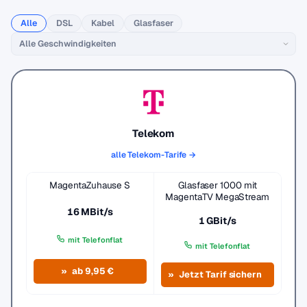
Alle
DSL
Kabel
Glasfaser
Telekom
alle Telekom-Tarife →
MagentaZuhause S
Glasfaser 1000 mit
MagentaTV MegaStream
16 MBit/s
1 GBit/s
mit Telefonflat
mit Telefonflat
ab 9,95 €
Jetzt Tarif sichern