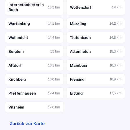
Internetanbieter in
Wolfersdorf
13,3 km
14 km
Buch
Wartenberg
Marzling
14,1 km
14,2 km
Weihmichl
Tiefenbach
14,4 km
14,8 km
Berglern
Attenhofen
15 km
15,3 km
Altdorf
Mainburg
16,1 km
16,3 km
Kirchberg
Freising
16,6 km
16,9 km
Pfeffenhausen
Eitting
17,4 km
17,5 km
Vilsheim
17,6 km
Zurück zur Karte