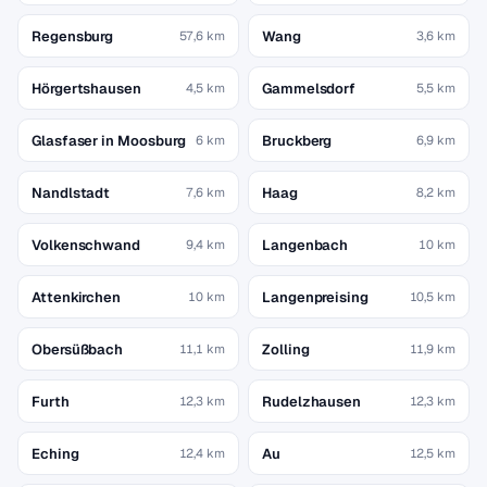
Regensburg
Wang
57,6 km
3,6 km
Hörgertshausen
Gammelsdorf
4,5 km
5,5 km
Glasfaser in Moosburg
Bruckberg
6 km
6,9 km
Nandlstadt
Haag
7,6 km
8,2 km
Volkenschwand
Langenbach
9,4 km
10 km
Attenkirchen
Langenpreising
10 km
10,5 km
Obersüßbach
Zolling
11,1 km
11,9 km
Furth
Rudelzhausen
12,3 km
12,3 km
Eching
Au
12,4 km
12,5 km