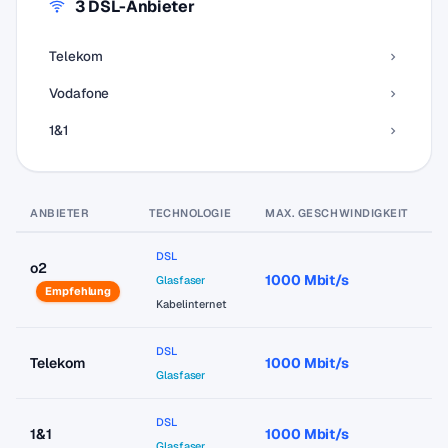
3 DSL-Anbieter
Telekom
Vodafone
1&1
ANBIETER
TECHNOLOGIE
MAX. GESCHWINDIGKEIT
P
DSL
o2
1000 Mbit/s
a
Glasfaser
Empfehlung
Kabelinternet
DSL
Telekom
1000 Mbit/s
a
Glasfaser
DSL
1&1
1000 Mbit/s
a
Glasfaser