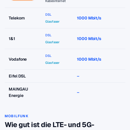
Kabelinternet
DSL
Telekom
1000 Mbit/s
a
Glasfaser
DSL
1&1
1000 Mbit/s
a
Glasfaser
DSL
Vodafone
1000 Mbit/s
a
Glasfaser
Eifel DSL
–
–
MAINGAU
–
–
Energie
MOBILFUNK
Wie gut ist die LTE- und 5G-