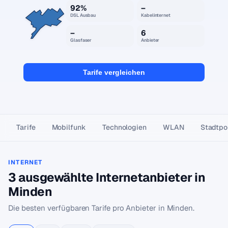
92%
–
DSL Ausbau
Kabelinternet
–
6
Glasfaser
Anbieter
Tarife vergleichen
Tarife
Mobilfunk
Technologien
WLAN
Stadtpor
INTERNET
3 ausgewählte Internetanbieter in
Minden
Die besten verfügbaren Tarife pro Anbieter in Minden.