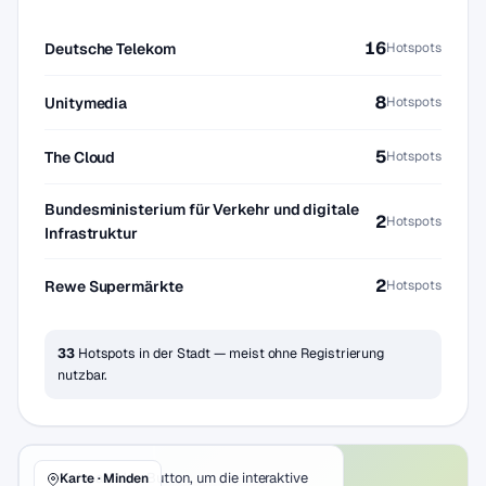
16
Deutsche Telekom
Hotspots
8
Unitymedia
Hotspots
5
The Cloud
Hotspots
Bundesministerium für Verkehr und digitale
2
Hotspots
Infrastruktur
2
Rewe Supermärkte
Hotspots
33
Hotspots in der Stadt — meist ohne Registrierung
nutzbar.
Klicke auf den Button, um die interaktive
Karte · Minden