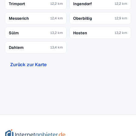
Trimport
Ingendorf
12,2 km
12,2 km
Messerich
Oberbillig
12,4 km
12,9 km
Sülm
Hosten
13,2 km
13,2 km
Dahlem
13,4 km
Zurück zur Karte