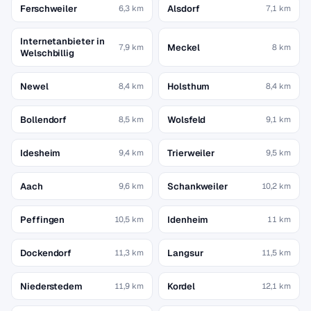
Ferschweiler
Alsdorf
6,3 km
7,1 km
Internetanbieter in
Meckel
7,9 km
8 km
Welschbillig
Newel
Holsthum
8,4 km
8,4 km
Bollendorf
Wolsfeld
8,5 km
9,1 km
Idesheim
Trierweiler
9,4 km
9,5 km
Aach
Schankweiler
9,6 km
10,2 km
Peffingen
Idenheim
10,5 km
11 km
Dockendorf
Langsur
11,3 km
11,5 km
Niederstedem
Kordel
11,9 km
12,1 km