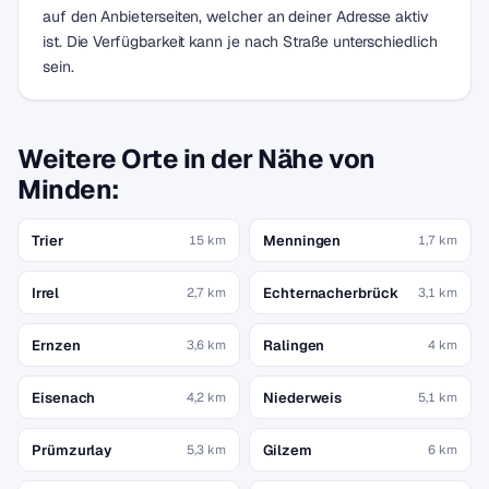
auf den Anbieterseiten, welcher an deiner Adresse aktiv
ist. Die Verfügbarkeit kann je nach Straße unterschiedlich
sein.
Weitere Orte in der Nähe von
Minden:
Trier
Menningen
15 km
1,7 km
Irrel
Echternacherbrück
2,7 km
3,1 km
Ernzen
Ralingen
3,6 km
4 km
Eisenach
Niederweis
4,2 km
5,1 km
Prümzurlay
Gilzem
5,3 km
6 km