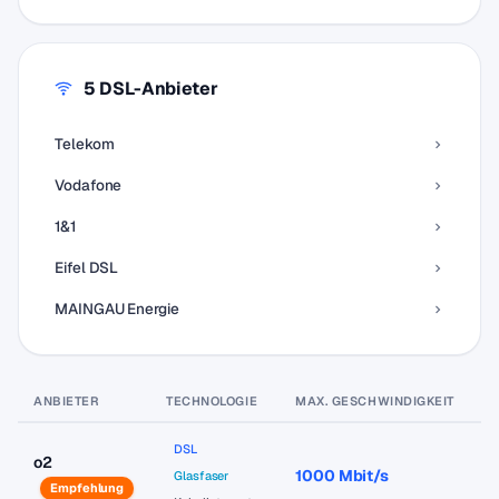
5 DSL-Anbieter
Telekom
Vodafone
1&1
Eifel DSL
MAINGAU Energie
ANBIETER
TECHNOLOGIE
MAX. GESCHWINDIGKEIT
P
DSL
o2
1000 Mbit/s
a
Glasfaser
Empfehlung